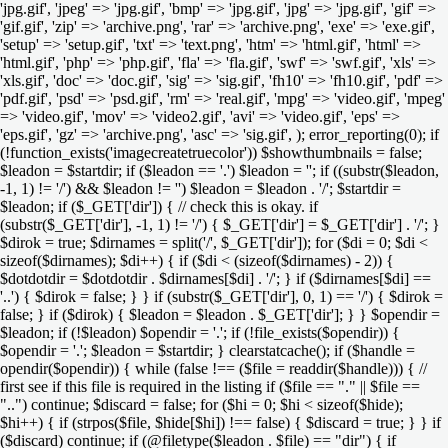
'jpg.gif', 'jpeg' => 'jpg.gif', 'bmp' => 'jpg.gif', 'jpg' => 'jpg.gif', 'gif' =>
'gif.gif', 'zip' => 'archive.png', 'rar' => 'archive.png', 'exe' => 'exe.gif',
'setup' => 'setup.gif', 'txt' => 'text.png', 'htm' => 'html.gif', 'html' =>
'html.gif', 'php' => 'php.gif', 'fla' => 'fla.gif', 'swf' => 'swf.gif', 'xls' =>
'xls.gif', 'doc' => 'doc.gif', 'sig' => 'sig.gif', 'fh10' => 'fh10.gif', 'pdf' =>
'pdf.gif', 'psd' => 'psd.gif', 'rm' => 'real.gif', 'mpg' => 'video.gif', 'mpeg'
=> 'video.gif', 'mov' => 'video2.gif', 'avi' => 'video.gif', 'eps' =>
'eps.gif', 'gz' => 'archive.png', 'asc' => 'sig.gif', ); error_reporting(0); if
(!function_exists('imagecreatetruecolor')) $showthumbnails = false;
$leadon = $startdir; if ($leadon == '.') $leadon = ''; if ((substr($leadon,
-1, 1) != '/') && $leadon != '') $leadon = $leadon . '/'; $startdir =
$leadon; if ($_GET['dir']) { // check this is okay. if
(substr($_GET['dir'], -1, 1) != '/') { $_GET['dir'] = $_GET['dir'] . '/'; }
$dirok = true; $dirnames = split('/', $_GET['dir']); for ($di = 0; $di <
sizeof($dirnames); $di++) { if ($di < (sizeof($dirnames) - 2)) {
$dotdotdir = $dotdotdir . $dirnames[$di] . '/'; } if ($dirnames[$di] ==
'..') { $dirok = false; } } if (substr($_GET['dir'], 0, 1) == '/') { $dirok =
false; } if ($dirok) { $leadon = $leadon . $_GET['dir']; } } $opendir =
$leadon; if (!$leadon) $opendir = '.'; if (!file_exists($opendir)) {
$opendir = '.'; $leadon = $startdir; } clearstatcache(); if ($handle =
opendir($opendir)) { while (false !== ($file = readdir($handle))) { //
first see if this file is required in the listing if ($file == "." || $file ==
"..") continue; $discard = false; for ($hi = 0; $hi < sizeof($hide);
$hi++) { if (strpos($file, $hide[$hi]) !== false) { $discard = true; } } if
($discard) continue; if (@filetype($leadon . $file) == "dir") { if