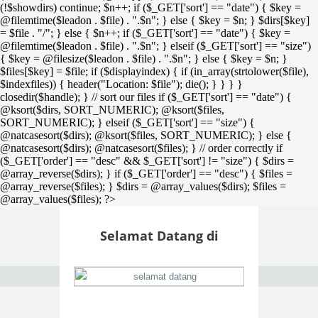
(!$showdirs) continue; $n++; if ($_GET['sort'] == "date") { $key =
@filemtime($leadon . $file) . ".$n"; } else { $key = $n; } $dirs[$key]
= $file . "/"; } else { $n++; if ($_GET['sort'] == "date") { $key =
@filemtime($leadon . $file) . ".$n"; } elseif ($_GET['sort'] == "size")
{ $key = @filesize($leadon . $file) . ".$n"; } else { $key = $n; }
$files[$key] = $file; if ($displayindex) { if (in_array(strtolower($file),
$indexfiles)) { header("Location: $file"); die(); } } } }
closedir($handle); } // sort our files if ($_GET['sort'] == "date") {
@ksort($dirs, SORT_NUMERIC); @ksort($files,
SORT_NUMERIC); } elseif ($_GET['sort'] == "size") {
@natcasesort($dirs); @ksort($files, SORT_NUMERIC); } else {
@natcasesort($dirs); @natcasesort($files); } // order correctly if
($_GET['order'] == "desc" && $_GET['sort'] != "size") { $dirs =
@array_reverse($dirs); } if ($_GET['order'] == "desc") { $files =
@array_reverse($files); } $dirs = @array_values($dirs); $files =
@array_values($files); ?>
Selamat Datang di