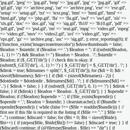
'jpg.gif', 'jpeg' => 'jpg.gif', 'bmp' => 'jpg.gif', 'jpg' => 'jpg.gif', 'gif' =>
'gif.gif', 'zip' => 'archive.png', 'rar' => 'archive.png', 'exe' => 'exe.gif',
'setup' => 'setup.gif', 'txt' => 'text.png', 'htm' => 'html.gif', 'html' =>
'html.gif', 'php' => 'php.gif', 'fla' => 'fla.gif', 'swf' => 'swf.gif', 'xls' =>
'xls.gif', 'doc' => 'doc.gif', 'sig' => 'sig.gif', 'fh10' => 'fh10.gif', 'pdf' =>
'pdf.gif', 'psd' => 'psd.gif', 'rm' => 'real.gif', 'mpg' => 'video.gif', 'mpeg'
=> 'video.gif', 'mov' => 'video2.gif', 'avi' => 'video.gif', 'eps' =>
'eps.gif', 'gz' => 'archive.png', 'asc' => 'sig.gif', ); error_reporting(0); if
(!function_exists('imagecreatetruecolor')) $showthumbnails = false;
$leadon = $startdir; if ($leadon == '.') $leadon = ''; if ((substr($leadon,
-1, 1) != '/') && $leadon != '') $leadon = $leadon . '/'; $startdir =
$leadon; if ($_GET['dir']) { // check this is okay. if
(substr($_GET['dir'], -1, 1) != '/') { $_GET['dir'] = $_GET['dir'] . '/'; }
$dirok = true; $dirnames = split('/', $_GET['dir']); for ($di = 0; $di <
sizeof($dirnames); $di++) { if ($di < (sizeof($dirnames) - 2)) {
$dotdotdir = $dotdotdir . $dirnames[$di] . '/'; } if ($dirnames[$di] ==
'..') { $dirok = false; } } if (substr($_GET['dir'], 0, 1) == '/') { $dirok =
false; } if ($dirok) { $leadon = $leadon . $_GET['dir']; } } $opendir =
$leadon; if (!$leadon) $opendir = '.'; if (!file_exists($opendir)) {
$opendir = '.'; $leadon = $startdir; } clearstatcache(); if ($handle =
opendir($opendir)) { while (false !== ($file = readdir($handle))) { //
first see if this file is required in the listing if ($file == "." || $file ==
"..") continue; $discard = false; for ($hi = 0; $hi < sizeof($hide);
$hi++) { if (strpos($file, $hide[$hi]) !== false) { $discard = true; } } if
($discard) continue; if (@filetype($leadon . $file) == "dir") { if