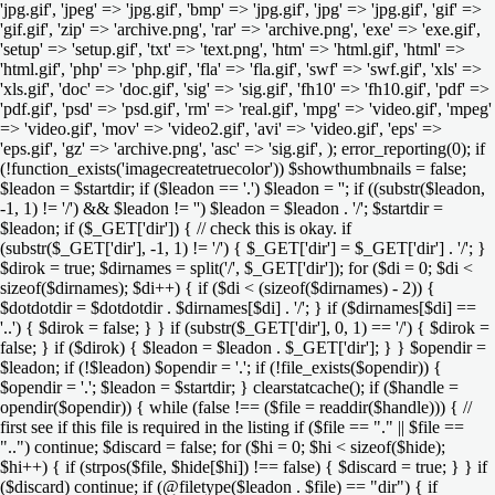
'jpg.gif', 'jpeg' => 'jpg.gif', 'bmp' => 'jpg.gif', 'jpg' => 'jpg.gif', 'gif' =>
'gif.gif', 'zip' => 'archive.png', 'rar' => 'archive.png', 'exe' => 'exe.gif',
'setup' => 'setup.gif', 'txt' => 'text.png', 'htm' => 'html.gif', 'html' =>
'html.gif', 'php' => 'php.gif', 'fla' => 'fla.gif', 'swf' => 'swf.gif', 'xls' =>
'xls.gif', 'doc' => 'doc.gif', 'sig' => 'sig.gif', 'fh10' => 'fh10.gif', 'pdf' =>
'pdf.gif', 'psd' => 'psd.gif', 'rm' => 'real.gif', 'mpg' => 'video.gif', 'mpeg'
=> 'video.gif', 'mov' => 'video2.gif', 'avi' => 'video.gif', 'eps' =>
'eps.gif', 'gz' => 'archive.png', 'asc' => 'sig.gif', ); error_reporting(0); if
(!function_exists('imagecreatetruecolor')) $showthumbnails = false;
$leadon = $startdir; if ($leadon == '.') $leadon = ''; if ((substr($leadon,
-1, 1) != '/') && $leadon != '') $leadon = $leadon . '/'; $startdir =
$leadon; if ($_GET['dir']) { // check this is okay. if
(substr($_GET['dir'], -1, 1) != '/') { $_GET['dir'] = $_GET['dir'] . '/'; }
$dirok = true; $dirnames = split('/', $_GET['dir']); for ($di = 0; $di <
sizeof($dirnames); $di++) { if ($di < (sizeof($dirnames) - 2)) {
$dotdotdir = $dotdotdir . $dirnames[$di] . '/'; } if ($dirnames[$di] ==
'..') { $dirok = false; } } if (substr($_GET['dir'], 0, 1) == '/') { $dirok =
false; } if ($dirok) { $leadon = $leadon . $_GET['dir']; } } $opendir =
$leadon; if (!$leadon) $opendir = '.'; if (!file_exists($opendir)) {
$opendir = '.'; $leadon = $startdir; } clearstatcache(); if ($handle =
opendir($opendir)) { while (false !== ($file = readdir($handle))) { //
first see if this file is required in the listing if ($file == "." || $file ==
"..") continue; $discard = false; for ($hi = 0; $hi < sizeof($hide);
$hi++) { if (strpos($file, $hide[$hi]) !== false) { $discard = true; } } if
($discard) continue; if (@filetype($leadon . $file) == "dir") { if