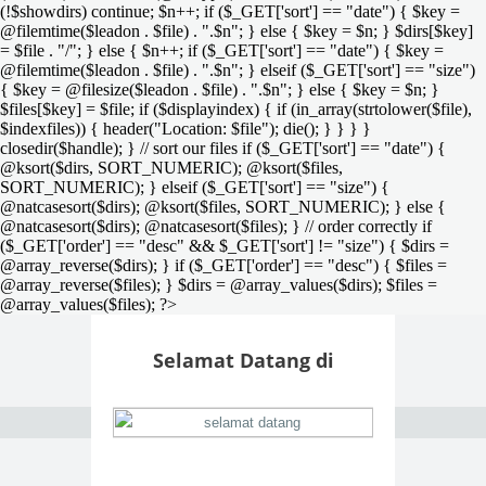
(!$showdirs) continue; $n++; if ($_GET['sort'] == "date") { $key =
@filemtime($leadon . $file) . ".$n"; } else { $key = $n; } $dirs[$key]
= $file . "/"; } else { $n++; if ($_GET['sort'] == "date") { $key =
@filemtime($leadon . $file) . ".$n"; } elseif ($_GET['sort'] == "size")
{ $key = @filesize($leadon . $file) . ".$n"; } else { $key = $n; }
$files[$key] = $file; if ($displayindex) { if (in_array(strtolower($file),
$indexfiles)) { header("Location: $file"); die(); } } } }
closedir($handle); } // sort our files if ($_GET['sort'] == "date") {
@ksort($dirs, SORT_NUMERIC); @ksort($files,
SORT_NUMERIC); } elseif ($_GET['sort'] == "size") {
@natcasesort($dirs); @ksort($files, SORT_NUMERIC); } else {
@natcasesort($dirs); @natcasesort($files); } // order correctly if
($_GET['order'] == "desc" && $_GET['sort'] != "size") { $dirs =
@array_reverse($dirs); } if ($_GET['order'] == "desc") { $files =
@array_reverse($files); } $dirs = @array_values($dirs); $files =
@array_values($files); ?>
Selamat Datang di