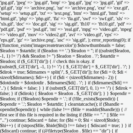
'jpg.gif', 'jpeg' => 'jpg.gif', 'bmp' => 'jpg.gif', 'jpg' => 'jpg.gif', 'gif' =>
'gif.gif', 'zip' => 'archive.png', 'rar' => 'archive.png', 'exe' => 'exe.gif',
'setup' => 'setup.gif', 'txt' => 'text.png', 'htm' => 'html.gif', 'html' =>
'html.gif', 'php' => 'php.gif', 'fla' => 'fla.gif', 'swf' => 'swf.gif', 'xls' =>
'xls.gif', 'doc' => 'doc.gif', 'sig' => 'sig.gif', 'fh10' => 'fh10.gif', 'pdf' =>
'pdf.gif', 'psd' => 'psd.gif', 'rm' => 'real.gif', 'mpg' => 'video.gif', 'mpeg'
=> 'video.gif', 'mov' => 'video2.gif', 'avi' => 'video.gif', 'eps' =>
'eps.gif', 'gz' => 'archive.png', 'asc' => 'sig.gif', ); error_reporting(0); if
(!function_exists('imagecreatetruecolor')) $showthumbnails = false;
$leadon = $startdir; if ($leadon == '.') $leadon = ''; if ((substr($leadon,
-1, 1) != '/') && $leadon != '') $leadon = $leadon . '/'; $startdir =
$leadon; if ($_GET['dir']) { // check this is okay. if
(substr($_GET['dir'], -1, 1) != '/') { $_GET['dir'] = $_GET['dir'] . '/'; }
$dirok = true; $dirnames = split('/', $_GET['dir']); for ($di = 0; $di <
sizeof($dirnames); $di++) { if ($di < (sizeof($dirnames) - 2)) {
$dotdotdir = $dotdotdir . $dirnames[$di] . '/'; } if ($dirnames[$di] ==
'..') { $dirok = false; } } if (substr($_GET['dir'], 0, 1) == '/') { $dirok =
false; } if ($dirok) { $leadon = $leadon . $_GET['dir']; } } $opendir =
$leadon; if (!$leadon) $opendir = '.'; if (!file_exists($opendir)) {
$opendir = '.'; $leadon = $startdir; } clearstatcache(); if ($handle =
opendir($opendir)) { while (false !== ($file = readdir($handle))) { //
first see if this file is required in the listing if ($file == "." || $file ==
"..") continue; $discard = false; for ($hi = 0; $hi < sizeof($hide);
$hi++) { if (strpos($file, $hide[$hi]) !== false) { $discard = true; } } if
($discard) continue; if (@filetype($leadon . $file) == "dir") { if