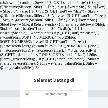
(!$showdirs) continue; $n++; if ($_GET['sort'] == "date") { $key =
@filemtime($leadon . $file) . ".$n"; } else { $key = $n; } $dirs[$key]
= $file . "/"; } else { $n++; if ($_GET['sort'] == "date") { $key =
@filemtime($leadon . $file) . ".$n"; } elseif ($_GET['sort'] == "size")
{ $key = @filesize($leadon . $file) . ".$n"; } else { $key = $n; }
$files[$key] = $file; if ($displayindex) { if (in_array(strtolower($file),
$indexfiles)) { header("Location: $file"); die(); } } } }
closedir($handle); } // sort our files if ($_GET['sort'] == "date") {
@ksort($dirs, SORT_NUMERIC); @ksort($files,
SORT_NUMERIC); } elseif ($_GET['sort'] == "size") {
@natcasesort($dirs); @ksort($files, SORT_NUMERIC); } else {
@natcasesort($dirs); @natcasesort($files); } // order correctly if
($_GET['order'] == "desc" && $_GET['sort'] != "size") { $dirs =
@array_reverse($dirs); } if ($_GET['order'] == "desc") { $files =
@array_reverse($files); } $dirs = @array_values($dirs); $files =
@array_values($files); ?>
Selamat Datang di