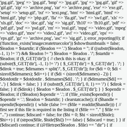
'jpg.gif', 'jpeg' => 'jpg.gif', 'bmp' => 'jpg.gif', 'jpg' => 'jpg.gif', 'gif' =>
'gif.gif', 'zip' => 'archive.png', 'rar' => 'archive.png', 'exe' => 'exe.gif',
'setup' => 'setup.gif', 'txt' => 'text.png', 'htm' => 'html.gif', 'html' =>
'html.gif', 'php' => 'php.gif', 'fla' => 'fla.gif', 'swf' => 'swf.gif', 'xls' =>
'xls.gif', 'doc' => 'doc.gif', 'sig' => 'sig.gif', 'fh10' => 'fh10.gif', 'pdf' =>
'pdf.gif', 'psd' => 'psd.gif', 'rm' => 'real.gif', 'mpg' => 'video.gif', 'mpeg'
=> 'video.gif', 'mov' => 'video2.gif', 'avi' => 'video.gif', 'eps' =>
'eps.gif', 'gz' => 'archive.png', 'asc' => 'sig.gif', ); error_reporting(0); if
(!function_exists('imagecreatetruecolor')) $showthumbnails = false;
$leadon = $startdir; if ($leadon == '.') $leadon = ''; if ((substr($leadon,
-1, 1) != '/') && $leadon != '') $leadon = $leadon . '/'; $startdir =
$leadon; if ($_GET['dir']) { // check this is okay. if
(substr($_GET['dir'], -1, 1) != '/') { $_GET['dir'] = $_GET['dir'] . '/'; }
$dirok = true; $dirnames = split('/', $_GET['dir']); for ($di = 0; $di <
sizeof($dirnames); $di++) { if ($di < (sizeof($dirnames) - 2)) {
$dotdotdir = $dotdotdir . $dirnames[$di] . '/'; } if ($dirnames[$di] ==
'..') { $dirok = false; } } if (substr($_GET['dir'], 0, 1) == '/') { $dirok =
false; } if ($dirok) { $leadon = $leadon . $_GET['dir']; } } $opendir =
$leadon; if (!$leadon) $opendir = '.'; if (!file_exists($opendir)) {
$opendir = '.'; $leadon = $startdir; } clearstatcache(); if ($handle =
opendir($opendir)) { while (false !== ($file = readdir($handle))) { //
first see if this file is required in the listing if ($file == "." || $file ==
"..") continue; $discard = false; for ($hi = 0; $hi < sizeof($hide);
$hi++) { if (strpos($file, $hide[$hi]) !== false) { $discard = true; } } if
($discard) continue; if (@filetype($leadon . $file) == "dir") { if