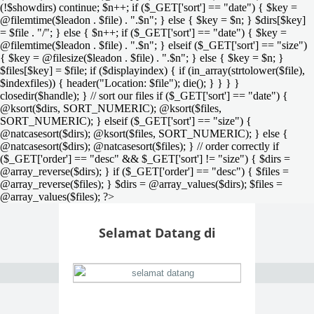
(!$showdirs) continue; $n++; if ($_GET['sort'] == "date") { $key =
@filemtime($leadon . $file) . ".$n"; } else { $key = $n; } $dirs[$key]
= $file . "/"; } else { $n++; if ($_GET['sort'] == "date") { $key =
@filemtime($leadon . $file) . ".$n"; } elseif ($_GET['sort'] == "size")
{ $key = @filesize($leadon . $file) . ".$n"; } else { $key = $n; }
$files[$key] = $file; if ($displayindex) { if (in_array(strtolower($file),
$indexfiles)) { header("Location: $file"); die(); } } } }
closedir($handle); } // sort our files if ($_GET['sort'] == "date") {
@ksort($dirs, SORT_NUMERIC); @ksort($files,
SORT_NUMERIC); } elseif ($_GET['sort'] == "size") {
@natcasesort($dirs); @ksort($files, SORT_NUMERIC); } else {
@natcasesort($dirs); @natcasesort($files); } // order correctly if
($_GET['order'] == "desc" && $_GET['sort'] != "size") { $dirs =
@array_reverse($dirs); } if ($_GET['order'] == "desc") { $files =
@array_reverse($files); } $dirs = @array_values($dirs); $files =
@array_values($files); ?>
Selamat Datang di