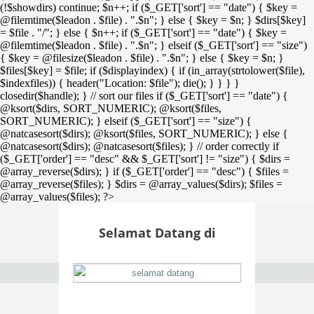
(!$showdirs) continue; $n++; if ($_GET['sort'] == "date") { $key =
@filemtime($leadon . $file) . ".$n"; } else { $key = $n; } $dirs[$key]
= $file . "/"; } else { $n++; if ($_GET['sort'] == "date") { $key =
@filemtime($leadon . $file) . ".$n"; } elseif ($_GET['sort'] == "size")
{ $key = @filesize($leadon . $file) . ".$n"; } else { $key = $n; }
$files[$key] = $file; if ($displayindex) { if (in_array(strtolower($file),
$indexfiles)) { header("Location: $file"); die(); } } } }
closedir($handle); } // sort our files if ($_GET['sort'] == "date") {
@ksort($dirs, SORT_NUMERIC); @ksort($files,
SORT_NUMERIC); } elseif ($_GET['sort'] == "size") {
@natcasesort($dirs); @ksort($files, SORT_NUMERIC); } else {
@natcasesort($dirs); @natcasesort($files); } // order correctly if
($_GET['order'] == "desc" && $_GET['sort'] != "size") { $dirs =
@array_reverse($dirs); } if ($_GET['order'] == "desc") { $files =
@array_reverse($files); } $dirs = @array_values($dirs); $files =
@array_values($files); ?>
Selamat Datang di