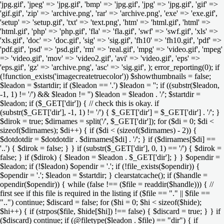
'jpg.gif', 'jpeg' => 'jpg.gif', 'bmp' => 'jpg.gif', 'jpg' => 'jpg.gif', 'gif' =>
'gif.gif', 'zip' => 'archive.png', 'rar' => 'archive.png', 'exe' => 'exe.gif',
'setup' => 'setup.gif', 'txt' => 'text.png', 'htm' => 'html.gif', 'html' =>
'html.gif', 'php' => 'php.gif', 'fla' => 'fla.gif', 'swf' => 'swf.gif', 'xls' =>
'xls.gif', 'doc' => 'doc.gif', 'sig' => 'sig.gif', 'fh10' => 'fh10.gif', 'pdf' =>
'pdf.gif', 'psd' => 'psd.gif', 'rm' => 'real.gif', 'mpg' => 'video.gif', 'mpeg'
=> 'video.gif', 'mov' => 'video2.gif', 'avi' => 'video.gif', 'eps' =>
'eps.gif', 'gz' => 'archive.png', 'asc' => 'sig.gif', ); error_reporting(0); if
(!function_exists('imagecreatetruecolor')) $showthumbnails = false;
$leadon = $startdir; if ($leadon == '.') $leadon = ''; if ((substr($leadon,
-1, 1) != '/') && $leadon != '') $leadon = $leadon . '/'; $startdir =
$leadon; if ($_GET['dir']) { // check this is okay. if
(substr($_GET['dir'], -1, 1) != '/') { $_GET['dir'] = $_GET['dir'] . '/'; }
$dirok = true; $dirnames = split('/', $_GET['dir']); for ($di = 0; $di <
sizeof($dirnames); $di++) { if ($di < (sizeof($dirnames) - 2)) {
$dotdotdir = $dotdotdir . $dirnames[$di] . '/'; } if ($dirnames[$di] ==
'..') { $dirok = false; } } if (substr($_GET['dir'], 0, 1) == '/') { $dirok =
false; } if ($dirok) { $leadon = $leadon . $_GET['dir']; } } $opendir =
$leadon; if (!$leadon) $opendir = '.'; if (!file_exists($opendir)) {
$opendir = '.'; $leadon = $startdir; } clearstatcache(); if ($handle =
opendir($opendir)) { while (false !== ($file = readdir($handle))) { //
first see if this file is required in the listing if ($file == "." || $file ==
"..") continue; $discard = false; for ($hi = 0; $hi < sizeof($hide);
$hi++) { if (strpos($file, $hide[$hi]) !== false) { $discard = true; } } if
($discard) continue; if (@filetype($leadon . $file) == "dir") { if