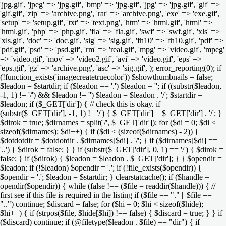
'jpg.gif', 'jpeg' => 'jpg.gif', 'bmp' => 'jpg.gif', 'jpg' => 'jpg.gif', 'gif' =>
'gif.gif', 'zip' => 'archive.png', 'rar' => 'archive.png', 'exe' => 'exe.gif',
'setup' => 'setup.gif', 'txt' => 'text.png', 'htm' => 'html.gif', 'html' =>
'html.gif', 'php' => 'php.gif', 'fla' => 'fla.gif', 'swf' => 'swf.gif', 'xls' =>
'xls.gif', 'doc' => 'doc.gif', 'sig' => 'sig.gif', 'fh10' => 'fh10.gif', 'pdf' =>
'pdf.gif', 'psd' => 'psd.gif', 'rm' => 'real.gif', 'mpg' => 'video.gif', 'mpeg'
=> 'video.gif', 'mov' => 'video2.gif', 'avi' => 'video.gif', 'eps' =>
'eps.gif', 'gz' => 'archive.png', 'asc' => 'sig.gif', ); error_reporting(0); if
(!function_exists('imagecreatetruecolor')) $showthumbnails = false;
$leadon = $startdir; if ($leadon == '.') $leadon = ''; if ((substr($leadon,
-1, 1) != '/') && $leadon != '') $leadon = $leadon . '/'; $startdir =
$leadon; if ($_GET['dir']) { // check this is okay. if
(substr($_GET['dir'], -1, 1) != '/') { $_GET['dir'] = $_GET['dir'] . '/'; }
$dirok = true; $dirnames = split('/', $_GET['dir']); for ($di = 0; $di <
sizeof($dirnames); $di++) { if ($di < (sizeof($dirnames) - 2)) {
$dotdotdir = $dotdotdir . $dirnames[$di] . '/'; } if ($dirnames[$di] ==
'..') { $dirok = false; } } if (substr($_GET['dir'], 0, 1) == '/') { $dirok =
false; } if ($dirok) { $leadon = $leadon . $_GET['dir']; } } $opendir =
$leadon; if (!$leadon) $opendir = '.'; if (!file_exists($opendir)) {
$opendir = '.'; $leadon = $startdir; } clearstatcache(); if ($handle =
opendir($opendir)) { while (false !== ($file = readdir($handle))) { //
first see if this file is required in the listing if ($file == "." || $file ==
"..") continue; $discard = false; for ($hi = 0; $hi < sizeof($hide);
$hi++) { if (strpos($file, $hide[$hi]) !== false) { $discard = true; } } if
($discard) continue; if (@filetype($leadon . $file) == "dir") { if