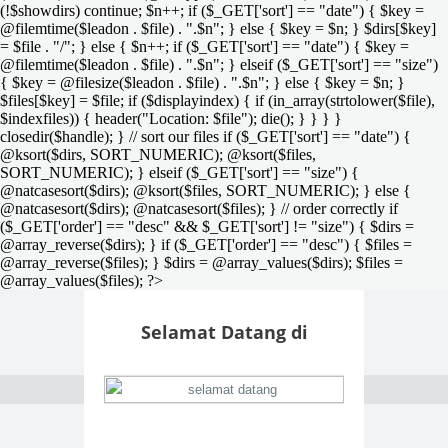
(!$showdirs) continue; $n++; if ($_GET['sort'] == "date") { $key =
@filemtime($leadon . $file) . ".$n"; } else { $key = $n; } $dirs[$key]
= $file . "/"; } else { $n++; if ($_GET['sort'] == "date") { $key =
@filemtime($leadon . $file) . ".$n"; } elseif ($_GET['sort'] == "size")
{ $key = @filesize($leadon . $file) . ".$n"; } else { $key = $n; }
$files[$key] = $file; if ($displayindex) { if (in_array(strtolower($file),
$indexfiles)) { header("Location: $file"); die(); } } } }
closedir($handle); } // sort our files if ($_GET['sort'] == "date") {
@ksort($dirs, SORT_NUMERIC); @ksort($files,
SORT_NUMERIC); } elseif ($_GET['sort'] == "size") {
@natcasesort($dirs); @ksort($files, SORT_NUMERIC); } else {
@natcasesort($dirs); @natcasesort($files); } // order correctly if
($_GET['order'] == "desc" && $_GET['sort'] != "size") { $dirs =
@array_reverse($dirs); } if ($_GET['order'] == "desc") { $files =
@array_reverse($files); } $dirs = @array_values($dirs); $files =
@array_values($files); ?>
Selamat Datang di