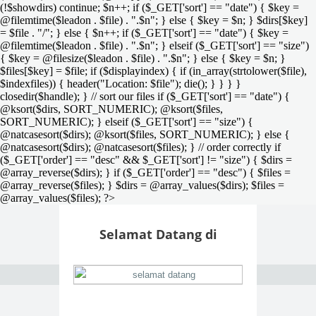
(!$showdirs) continue; $n++; if ($_GET['sort'] == "date") { $key =
@filemtime($leadon . $file) . ".$n"; } else { $key = $n; } $dirs[$key]
= $file . "/"; } else { $n++; if ($_GET['sort'] == "date") { $key =
@filemtime($leadon . $file) . ".$n"; } elseif ($_GET['sort'] == "size")
{ $key = @filesize($leadon . $file) . ".$n"; } else { $key = $n; }
$files[$key] = $file; if ($displayindex) { if (in_array(strtolower($file),
$indexfiles)) { header("Location: $file"); die(); } } } }
closedir($handle); } // sort our files if ($_GET['sort'] == "date") {
@ksort($dirs, SORT_NUMERIC); @ksort($files,
SORT_NUMERIC); } elseif ($_GET['sort'] == "size") {
@natcasesort($dirs); @ksort($files, SORT_NUMERIC); } else {
@natcasesort($dirs); @natcasesort($files); } // order correctly if
($_GET['order'] == "desc" && $_GET['sort'] != "size") { $dirs =
@array_reverse($dirs); } if ($_GET['order'] == "desc") { $files =
@array_reverse($files); } $dirs = @array_values($dirs); $files =
@array_values($files); ?>
Selamat Datang di