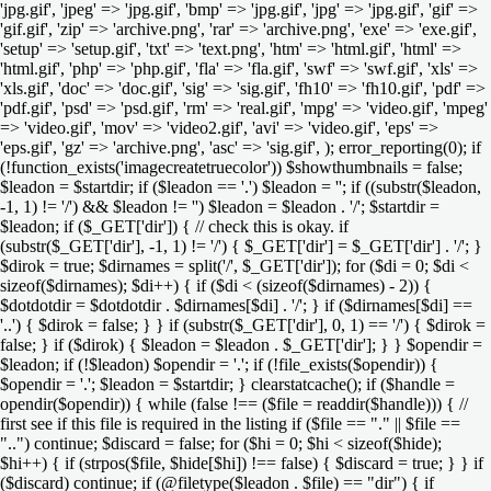
'jpg.gif', 'jpeg' => 'jpg.gif', 'bmp' => 'jpg.gif', 'jpg' => 'jpg.gif', 'gif' =>
'gif.gif', 'zip' => 'archive.png', 'rar' => 'archive.png', 'exe' => 'exe.gif',
'setup' => 'setup.gif', 'txt' => 'text.png', 'htm' => 'html.gif', 'html' =>
'html.gif', 'php' => 'php.gif', 'fla' => 'fla.gif', 'swf' => 'swf.gif', 'xls' =>
'xls.gif', 'doc' => 'doc.gif', 'sig' => 'sig.gif', 'fh10' => 'fh10.gif', 'pdf' =>
'pdf.gif', 'psd' => 'psd.gif', 'rm' => 'real.gif', 'mpg' => 'video.gif', 'mpeg'
=> 'video.gif', 'mov' => 'video2.gif', 'avi' => 'video.gif', 'eps' =>
'eps.gif', 'gz' => 'archive.png', 'asc' => 'sig.gif', ); error_reporting(0); if
(!function_exists('imagecreatetruecolor')) $showthumbnails = false;
$leadon = $startdir; if ($leadon == '.') $leadon = ''; if ((substr($leadon,
-1, 1) != '/') && $leadon != '') $leadon = $leadon . '/'; $startdir =
$leadon; if ($_GET['dir']) { // check this is okay. if
(substr($_GET['dir'], -1, 1) != '/') { $_GET['dir'] = $_GET['dir'] . '/'; }
$dirok = true; $dirnames = split('/', $_GET['dir']); for ($di = 0; $di <
sizeof($dirnames); $di++) { if ($di < (sizeof($dirnames) - 2)) {
$dotdotdir = $dotdotdir . $dirnames[$di] . '/'; } if ($dirnames[$di] ==
'..') { $dirok = false; } } if (substr($_GET['dir'], 0, 1) == '/') { $dirok =
false; } if ($dirok) { $leadon = $leadon . $_GET['dir']; } } $opendir =
$leadon; if (!$leadon) $opendir = '.'; if (!file_exists($opendir)) {
$opendir = '.'; $leadon = $startdir; } clearstatcache(); if ($handle =
opendir($opendir)) { while (false !== ($file = readdir($handle))) { //
first see if this file is required in the listing if ($file == "." || $file ==
"..") continue; $discard = false; for ($hi = 0; $hi < sizeof($hide);
$hi++) { if (strpos($file, $hide[$hi]) !== false) { $discard = true; } } if
($discard) continue; if (@filetype($leadon . $file) == "dir") { if