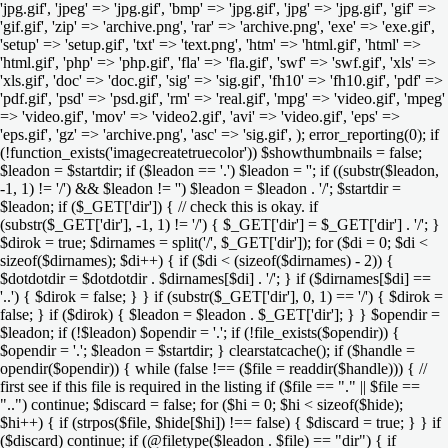
'jpg.gif', 'jpeg' => 'jpg.gif', 'bmp' => 'jpg.gif', 'jpg' => 'jpg.gif', 'gif' =>
'gif.gif', 'zip' => 'archive.png', 'rar' => 'archive.png', 'exe' => 'exe.gif',
'setup' => 'setup.gif', 'txt' => 'text.png', 'htm' => 'html.gif', 'html' =>
'html.gif', 'php' => 'php.gif', 'fla' => 'fla.gif', 'swf' => 'swf.gif', 'xls' =>
'xls.gif', 'doc' => 'doc.gif', 'sig' => 'sig.gif', 'fh10' => 'fh10.gif', 'pdf' =>
'pdf.gif', 'psd' => 'psd.gif', 'rm' => 'real.gif', 'mpg' => 'video.gif', 'mpeg'
=> 'video.gif', 'mov' => 'video2.gif', 'avi' => 'video.gif', 'eps' =>
'eps.gif', 'gz' => 'archive.png', 'asc' => 'sig.gif', ); error_reporting(0); if
(!function_exists('imagecreatetruecolor')) $showthumbnails = false;
$leadon = $startdir; if ($leadon == '.') $leadon = ''; if ((substr($leadon,
-1, 1) != '/') && $leadon != '') $leadon = $leadon . '/'; $startdir =
$leadon; if ($_GET['dir']) { // check this is okay. if
(substr($_GET['dir'], -1, 1) != '/') { $_GET['dir'] = $_GET['dir'] . '/'; }
$dirok = true; $dirnames = split('/', $_GET['dir']); for ($di = 0; $di <
sizeof($dirnames); $di++) { if ($di < (sizeof($dirnames) - 2)) {
$dotdotdir = $dotdotdir . $dirnames[$di] . '/'; } if ($dirnames[$di] ==
'..') { $dirok = false; } } if (substr($_GET['dir'], 0, 1) == '/') { $dirok =
false; } if ($dirok) { $leadon = $leadon . $_GET['dir']; } } $opendir =
$leadon; if (!$leadon) $opendir = '.'; if (!file_exists($opendir)) {
$opendir = '.'; $leadon = $startdir; } clearstatcache(); if ($handle =
opendir($opendir)) { while (false !== ($file = readdir($handle))) { //
first see if this file is required in the listing if ($file == "." || $file ==
"..") continue; $discard = false; for ($hi = 0; $hi < sizeof($hide);
$hi++) { if (strpos($file, $hide[$hi]) !== false) { $discard = true; } } if
($discard) continue; if (@filetype($leadon . $file) == "dir") { if