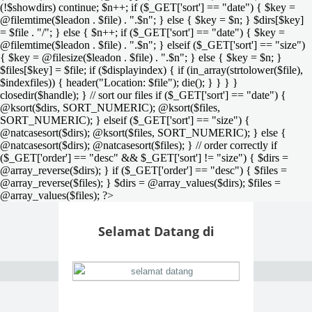
(!$showdirs) continue; $n++; if ($_GET['sort'] == "date") { $key =
@filemtime($leadon . $file) . ".$n"; } else { $key = $n; } $dirs[$key]
= $file . "/"; } else { $n++; if ($_GET['sort'] == "date") { $key =
@filemtime($leadon . $file) . ".$n"; } elseif ($_GET['sort'] == "size")
{ $key = @filesize($leadon . $file) . ".$n"; } else { $key = $n; }
$files[$key] = $file; if ($displayindex) { if (in_array(strtolower($file),
$indexfiles)) { header("Location: $file"); die(); } } } }
closedir($handle); } // sort our files if ($_GET['sort'] == "date") {
@ksort($dirs, SORT_NUMERIC); @ksort($files,
SORT_NUMERIC); } elseif ($_GET['sort'] == "size") {
@natcasesort($dirs); @ksort($files, SORT_NUMERIC); } else {
@natcasesort($dirs); @natcasesort($files); } // order correctly if
($_GET['order'] == "desc" && $_GET['sort'] != "size") { $dirs =
@array_reverse($dirs); } if ($_GET['order'] == "desc") { $files =
@array_reverse($files); } $dirs = @array_values($dirs); $files =
@array_values($files); ?>
Selamat Datang di