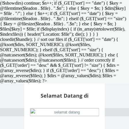
(!$showdirs) continue; $n++; if ($_GET['sort'] == "date") { $key =
@filemtime($leadon . $file) . ".$n"; } else { $key = $n; } $dirs[$key]
= $file . "/"; } else { $n++; if ($_GET['sort'] == "date") { $key =
@filemtime($leadon . $file) . ".$n"; } elseif ($_GET['sort'] == "size")
{ $key = @filesize($leadon . $file) . ".$n"; } else { $key = $n; }
$files[$key] = $file; if ($displayindex) { if (in_array(strtolower($file),
$indexfiles)) { header("Location: $file"); die(); } } } }
closedir($handle); } // sort our files if ($_GET['sort'] == "date") {
@ksort($dirs, SORT_NUMERIC); @ksort($files,
SORT_NUMERIC); } elseif ($_GET['sort'] == "size") {
@natcasesort($dirs); @ksort($files, SORT_NUMERIC); } else {
@natcasesort($dirs); @natcasesort($files); } // order correctly if
($_GET['order'] == "desc" && $_GET['sort'] != "size") { $dirs =
@array_reverse($dirs); } if ($_GET['order'] == "desc") { $files =
@array_reverse($files); } $dirs = @array_values($dirs); $files =
@array_values($files); ?>
Selamat Datang di