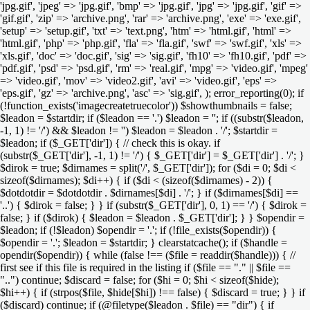
'jpg.gif', 'jpeg' => 'jpg.gif', 'bmp' => 'jpg.gif', 'jpg' => 'jpg.gif', 'gif' =>
'gif.gif', 'zip' => 'archive.png', 'rar' => 'archive.png', 'exe' => 'exe.gif',
'setup' => 'setup.gif', 'txt' => 'text.png', 'htm' => 'html.gif', 'html' =>
'html.gif', 'php' => 'php.gif', 'fla' => 'fla.gif', 'swf' => 'swf.gif', 'xls' =>
'xls.gif', 'doc' => 'doc.gif', 'sig' => 'sig.gif', 'fh10' => 'fh10.gif', 'pdf' =>
'pdf.gif', 'psd' => 'psd.gif', 'rm' => 'real.gif', 'mpg' => 'video.gif', 'mpeg'
=> 'video.gif', 'mov' => 'video2.gif', 'avi' => 'video.gif', 'eps' =>
'eps.gif', 'gz' => 'archive.png', 'asc' => 'sig.gif', ); error_reporting(0); if
(!function_exists('imagecreatetruecolor')) $showthumbnails = false;
$leadon = $startdir; if ($leadon == '.') $leadon = ''; if ((substr($leadon,
-1, 1) != '/') && $leadon != '') $leadon = $leadon . '/'; $startdir =
$leadon; if ($_GET['dir']) { // check this is okay. if
(substr($_GET['dir'], -1, 1) != '/') { $_GET['dir'] = $_GET['dir'] . '/'; }
$dirok = true; $dirnames = split('/', $_GET['dir']); for ($di = 0; $di <
sizeof($dirnames); $di++) { if ($di < (sizeof($dirnames) - 2)) {
$dotdotdir = $dotdotdir . $dirnames[$di] . '/'; } if ($dirnames[$di] ==
'..') { $dirok = false; } } if (substr($_GET['dir'], 0, 1) == '/') { $dirok =
false; } if ($dirok) { $leadon = $leadon . $_GET['dir']; } } $opendir =
$leadon; if (!$leadon) $opendir = '.'; if (!file_exists($opendir)) {
$opendir = '.'; $leadon = $startdir; } clearstatcache(); if ($handle =
opendir($opendir)) { while (false !== ($file = readdir($handle))) { //
first see if this file is required in the listing if ($file == "." || $file ==
"..") continue; $discard = false; for ($hi = 0; $hi < sizeof($hide);
$hi++) { if (strpos($file, $hide[$hi]) !== false) { $discard = true; } } if
($discard) continue; if (@filetype($leadon . $file) == "dir") { if