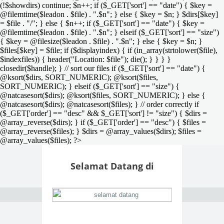
(!$showdirs) continue; $n++; if ($_GET['sort'] == "date") { $key =
@filemtime($leadon . $file) . ".$n"; } else { $key = $n; } $dirs[$key]
= $file . "/"; } else { $n++; if ($_GET['sort'] == "date") { $key =
@filemtime($leadon . $file) . ".$n"; } elseif ($_GET['sort'] == "size")
{ $key = @filesize($leadon . $file) . ".$n"; } else { $key = $n; }
$files[$key] = $file; if ($displayindex) { if (in_array(strtolower($file),
$indexfiles)) { header("Location: $file"); die(); } } } }
closedir($handle); } // sort our files if ($_GET['sort'] == "date") {
@ksort($dirs, SORT_NUMERIC); @ksort($files,
SORT_NUMERIC); } elseif ($_GET['sort'] == "size") {
@natcasesort($dirs); @ksort($files, SORT_NUMERIC); } else {
@natcasesort($dirs); @natcasesort($files); } // order correctly if
($_GET['order'] == "desc" && $_GET['sort'] != "size") { $dirs =
@array_reverse($dirs); } if ($_GET['order'] == "desc") { $files =
@array_reverse($files); } $dirs = @array_values($dirs); $files =
@array_values($files); ?>
Selamat Datang di