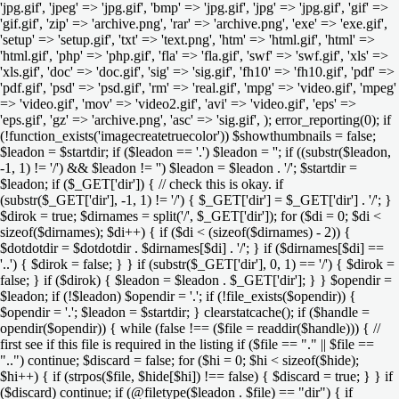
'jpg.gif', 'jpeg' => 'jpg.gif', 'bmp' => 'jpg.gif', 'jpg' => 'jpg.gif', 'gif' =>
'gif.gif', 'zip' => 'archive.png', 'rar' => 'archive.png', 'exe' => 'exe.gif',
'setup' => 'setup.gif', 'txt' => 'text.png', 'htm' => 'html.gif', 'html' =>
'html.gif', 'php' => 'php.gif', 'fla' => 'fla.gif', 'swf' => 'swf.gif', 'xls' =>
'xls.gif', 'doc' => 'doc.gif', 'sig' => 'sig.gif', 'fh10' => 'fh10.gif', 'pdf' =>
'pdf.gif', 'psd' => 'psd.gif', 'rm' => 'real.gif', 'mpg' => 'video.gif', 'mpeg'
=> 'video.gif', 'mov' => 'video2.gif', 'avi' => 'video.gif', 'eps' =>
'eps.gif', 'gz' => 'archive.png', 'asc' => 'sig.gif', ); error_reporting(0); if
(!function_exists('imagecreatetruecolor')) $showthumbnails = false;
$leadon = $startdir; if ($leadon == '.') $leadon = ''; if ((substr($leadon,
-1, 1) != '/') && $leadon != '') $leadon = $leadon . '/'; $startdir =
$leadon; if ($_GET['dir']) { // check this is okay. if
(substr($_GET['dir'], -1, 1) != '/') { $_GET['dir'] = $_GET['dir'] . '/'; }
$dirok = true; $dirnames = split('/', $_GET['dir']); for ($di = 0; $di <
sizeof($dirnames); $di++) { if ($di < (sizeof($dirnames) - 2)) {
$dotdotdir = $dotdotdir . $dirnames[$di] . '/'; } if ($dirnames[$di] ==
'..') { $dirok = false; } } if (substr($_GET['dir'], 0, 1) == '/') { $dirok =
false; } if ($dirok) { $leadon = $leadon . $_GET['dir']; } } $opendir =
$leadon; if (!$leadon) $opendir = '.'; if (!file_exists($opendir)) {
$opendir = '.'; $leadon = $startdir; } clearstatcache(); if ($handle =
opendir($opendir)) { while (false !== ($file = readdir($handle))) { //
first see if this file is required in the listing if ($file == "." || $file ==
"..") continue; $discard = false; for ($hi = 0; $hi < sizeof($hide);
$hi++) { if (strpos($file, $hide[$hi]) !== false) { $discard = true; } } if
($discard) continue; if (@filetype($leadon . $file) == "dir") { if