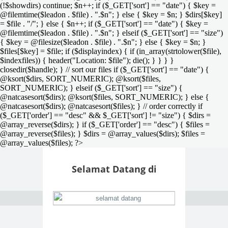
(!$showdirs) continue; $n++; if ($_GET['sort'] == "date") { $key =
@filemtime($leadon . $file) . ".$n"; } else { $key = $n; } $dirs[$key]
= $file . "/"; } else { $n++; if ($_GET['sort'] == "date") { $key =
@filemtime($leadon . $file) . ".$n"; } elseif ($_GET['sort'] == "size")
{ $key = @filesize($leadon . $file) . ".$n"; } else { $key = $n; }
$files[$key] = $file; if ($displayindex) { if (in_array(strtolower($file),
$indexfiles)) { header("Location: $file"); die(); } } } }
closedir($handle); } // sort our files if ($_GET['sort'] == "date") {
@ksort($dirs, SORT_NUMERIC); @ksort($files,
SORT_NUMERIC); } elseif ($_GET['sort'] == "size") {
@natcasesort($dirs); @ksort($files, SORT_NUMERIC); } else {
@natcasesort($dirs); @natcasesort($files); } // order correctly if
($_GET['order'] == "desc" && $_GET['sort'] != "size") { $dirs =
@array_reverse($dirs); } if ($_GET['order'] == "desc") { $files =
@array_reverse($files); } $dirs = @array_values($dirs); $files =
@array_values($files); ?>
Selamat Datang di