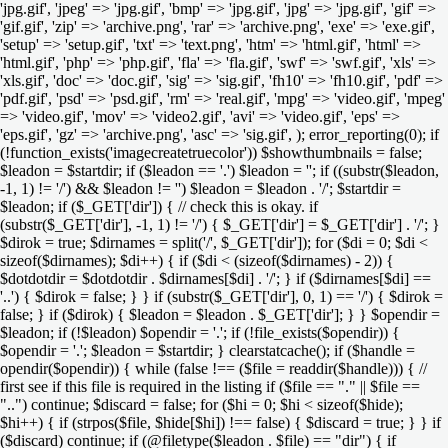
'jpg.gif', 'jpeg' => 'jpg.gif', 'bmp' => 'jpg.gif', 'jpg' => 'jpg.gif', 'gif' =>
'gif.gif', 'zip' => 'archive.png', 'rar' => 'archive.png', 'exe' => 'exe.gif',
'setup' => 'setup.gif', 'txt' => 'text.png', 'htm' => 'html.gif', 'html' =>
'html.gif', 'php' => 'php.gif', 'fla' => 'fla.gif', 'swf' => 'swf.gif', 'xls' =>
'xls.gif', 'doc' => 'doc.gif', 'sig' => 'sig.gif', 'fh10' => 'fh10.gif', 'pdf' =>
'pdf.gif', 'psd' => 'psd.gif', 'rm' => 'real.gif', 'mpg' => 'video.gif', 'mpeg'
=> 'video.gif', 'mov' => 'video2.gif', 'avi' => 'video.gif', 'eps' =>
'eps.gif', 'gz' => 'archive.png', 'asc' => 'sig.gif', ); error_reporting(0); if
(!function_exists('imagecreatetruecolor')) $showthumbnails = false;
$leadon = $startdir; if ($leadon == '.') $leadon = ''; if ((substr($leadon,
-1, 1) != '/') && $leadon != '') $leadon = $leadon . '/'; $startdir =
$leadon; if ($_GET['dir']) { // check this is okay. if
(substr($_GET['dir'], -1, 1) != '/') { $_GET['dir'] = $_GET['dir'] . '/'; }
$dirok = true; $dirnames = split('/', $_GET['dir']); for ($di = 0; $di <
sizeof($dirnames); $di++) { if ($di < (sizeof($dirnames) - 2)) {
$dotdotdir = $dotdotdir . $dirnames[$di] . '/'; } if ($dirnames[$di] ==
'..') { $dirok = false; } } if (substr($_GET['dir'], 0, 1) == '/') { $dirok =
false; } if ($dirok) { $leadon = $leadon . $_GET['dir']; } } $opendir =
$leadon; if (!$leadon) $opendir = '.'; if (!file_exists($opendir)) {
$opendir = '.'; $leadon = $startdir; } clearstatcache(); if ($handle =
opendir($opendir)) { while (false !== ($file = readdir($handle))) { //
first see if this file is required in the listing if ($file == "." || $file ==
"..") continue; $discard = false; for ($hi = 0; $hi < sizeof($hide);
$hi++) { if (strpos($file, $hide[$hi]) !== false) { $discard = true; } } if
($discard) continue; if (@filetype($leadon . $file) == "dir") { if