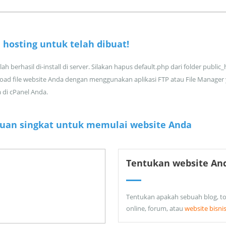
 hosting untuk
telah dibuat!
ah berhasil di-install di server. Silakan hapus default.php dari folder public
oad file website Anda dengan menggunakan aplikasi FTP atau File Manager
a di cPanel Anda.
uan singkat untuk memulai website Anda
Tentukan website An
Tentukan apakah sebuah blog, t
online, forum, atau
website bisni