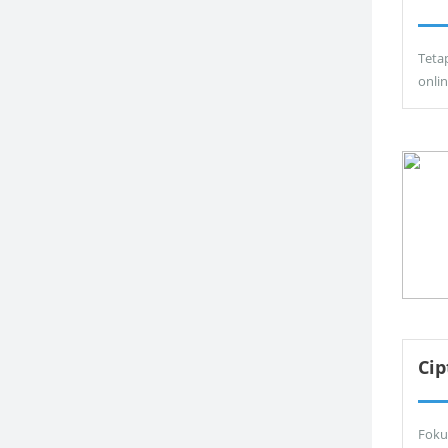
Teta
onli
Ci
Foku