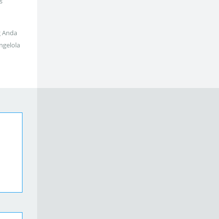
s
g Anda
ngelola