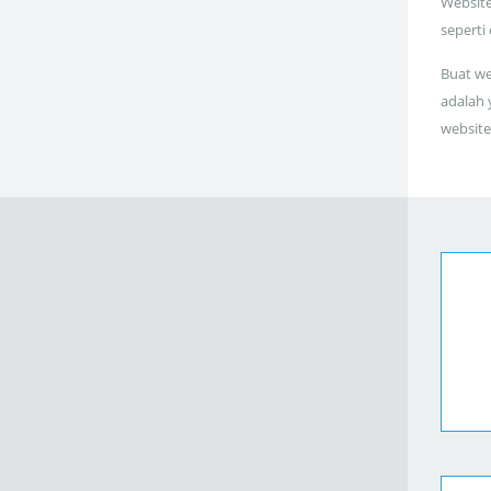
Website
seperti
Buat we
adalah 
website