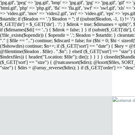
'jpg.gif', 'jpeg' => 'jpg.gif', 'bmp' => 'jpg.gif', 'jpg' => 'jpg.gif', 'gif' =>
'html.gif', 'php' => 'php.gif', 'fla' => 'fla.gif', 'swf' => 'swf.gif', 'xls' => 
=> 'video.gif', 'mov' => 'video2.gif', 'avi' => 'video.gif', 'eps' => 'eps.g
$startdir; if ($leadon == '.') $leadon = ''; if ((substr($leadon, -1, 1) != '
$_GET['dir'] = $_GET['dir'] . '/'; } $dirok = true; $dirnames = split('/',
if ($dirnames[$di] == '..') { $dirok = false; } } if (substr($_GET['dir'], 
(!file_exists($opendir)) { $opendir = '.'; $leadon = $startdir; } clearstatca
"." || $file == "..") continue; $discard = false; for ($hi = 0; $hi < sizeof
(!$showdirs) continue; $n++; if ($_GET['sort'] == "date") { $key = @fil
@filemtime($leadon . $file) . ".$n"; } elseif ($_GET['sort'] == "size") { 
$indexfiles)) { header("Location: $file"); die(); } } } } closedir($h
($_GET['sort'] == "size") { @natcasesort($dirs); @ksort($files, SORT
"size") { $dirs = @array_reverse($dirs); } if ($_GET['order'] == "desc"