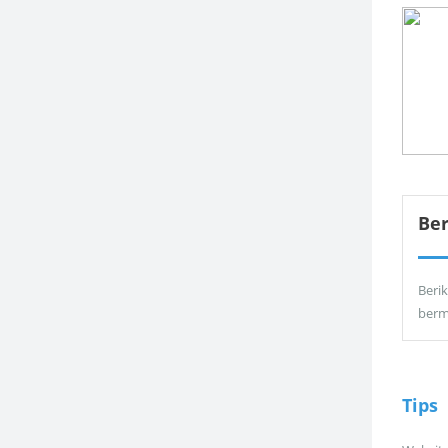
Be
Berik
berm
Tips