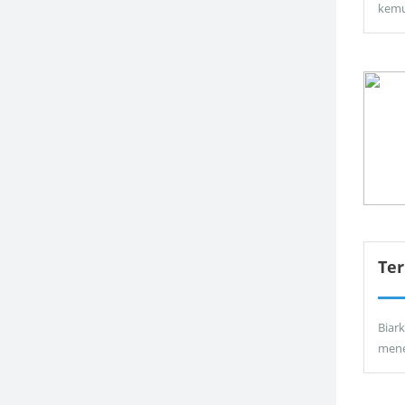
kemu
Ter
Biar
men