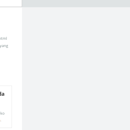
_html
 yang
da
oko
s
.