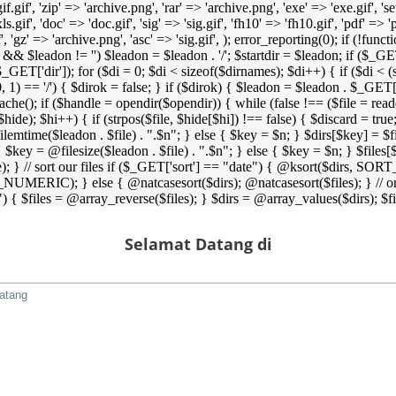
 'gif.gif', 'zip' => 'archive.png', 'rar' => 'archive.png', 'exe' => 'exe.gif', '
'xls.gif', 'doc' => 'doc.gif', 'sig' => 'sig.gif', 'fh10' => 'fh10.gif', 'pdf' =>
if', 'gz' => 'archive.png', 'asc' => 'sig.gif', ); error_reporting(0); if (!
/') && $leadon != '') $leadon = $leadon . '/'; $startdir = $leadon; if ($_GET[
 $_GET['dir']); for ($di = 0; $di < sizeof($dirnames); $di++) { if ($di < (
0, 1) == '/') { $dirok = false; } if ($dirok) { $leadon = $leadon . $_GET['
che(); if ($handle = opendir($opendir)) { while (false !== ($file = readdir($
($hide); $hi++) { if (strpos($file, $hide[$hi]) !== false) { $discard = true
emtime($leadon . $file) . ".$n"; } else { $key = $n; } $dirs[$key] = $fi
$key = @filesize($leadon . $file) . ".$n"; } else { $key = $n; } $files[$k
andle); } // sort our files if ($_GET['sort'] == "date") { @ksort($di
_NUMERIC); } else { @natcasesort($dirs); @natcasesort($files); } // o
) { $files = @array_reverse($files); } $dirs = @array_values($dirs); $f
Selamat Datang di