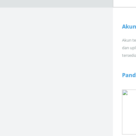
Akun
Akun tel
dan upl
tersedi
Pand