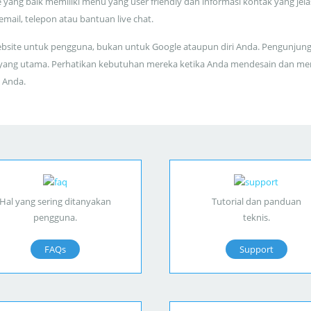
 yang baik memiliki menu yang user friendly dan informasi kontak yang jela
 email, telepon atau bantuan live chat.
bsite untuk pengguna, bukan untuk Google ataupun diri Anda. Pengunjun
yang utama. Perhatikan kebutuhan mereka ketika Anda mendesain dan me
 Anda.
Hal yang sering ditanyakan
Tutorial dan panduan
pengguna.
teknis.
FAQs
Support