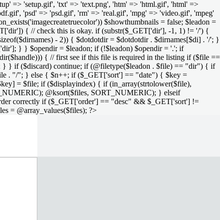
setup' => 'setup.gif', 'txt' => 'text.png', 'htm' => 'html.gif', 'html' =>
 'pdf.gif', 'psd' => 'psd.gif', 'rm' => 'real.gif', 'mpg' => 'video.gif', 'mpeg'
function_exists('imagecreatetruecolor')) $showthumbnails = false; $leadon =
'dir']) { // check this is okay. if (substr($_GET['dir'], -1, 1) != '/') {
sizeof($dirnames) - 2)) { $dotdotdir = $dotdotdir . $dirnames[$di] . '/'; }
dir']; } } $opendir = $leadon; if (!$leadon) $opendir = '.'; if
handle))) { // first see if this file is required in the listing if ($file ==
; } } if ($discard) continue; if (@filetype($leadon . $file) == "dir") { if
le . "/"; } else { $n++; if ($_GET['sort'] == "date") { $key =
ey] = $file; if ($displayindex) { if (in_array(strtolower($file),
rs, SORT_NUMERIC); @ksort($files, SORT_NUMERIC); } elseif
rder correctly if ($_GET['order'] == "desc" && $_GET['sort'] !=
iles = @array_values($files); ?>