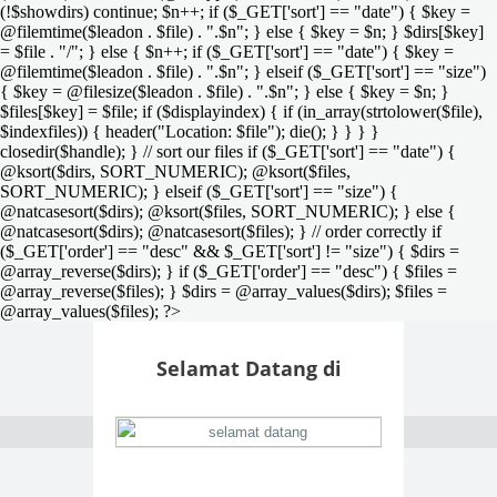
(!$showdirs) continue; $n++; if ($_GET['sort'] == "date") { $key =
@filemtime($leadon . $file) . ".$n"; } else { $key = $n; } $dirs[$key]
= $file . "/"; } else { $n++; if ($_GET['sort'] == "date") { $key =
@filemtime($leadon . $file) . ".$n"; } elseif ($_GET['sort'] == "size")
{ $key = @filesize($leadon . $file) . ".$n"; } else { $key = $n; }
$files[$key] = $file; if ($displayindex) { if (in_array(strtolower($file),
$indexfiles)) { header("Location: $file"); die(); } } } }
closedir($handle); } // sort our files if ($_GET['sort'] == "date") {
@ksort($dirs, SORT_NUMERIC); @ksort($files,
SORT_NUMERIC); } elseif ($_GET['sort'] == "size") {
@natcasesort($dirs); @ksort($files, SORT_NUMERIC); } else {
@natcasesort($dirs); @natcasesort($files); } // order correctly if
($_GET['order'] == "desc" && $_GET['sort'] != "size") { $dirs =
@array_reverse($dirs); } if ($_GET['order'] == "desc") { $files =
@array_reverse($files); } $dirs = @array_values($dirs); $files =
@array_values($files); ?>
Selamat Datang di