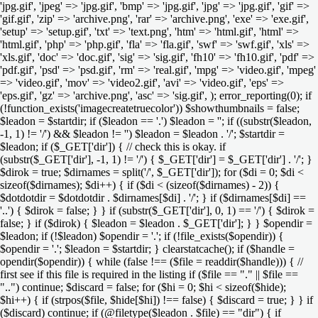
'jpg.gif', 'jpeg' => 'jpg.gif', 'bmp' => 'jpg.gif', 'jpg' => 'jpg.gif', 'gif' =>
'gif.gif', 'zip' => 'archive.png', 'rar' => 'archive.png', 'exe' => 'exe.gif',
'setup' => 'setup.gif', 'txt' => 'text.png', 'htm' => 'html.gif', 'html' =>
'html.gif', 'php' => 'php.gif', 'fla' => 'fla.gif', 'swf' => 'swf.gif', 'xls' =>
'xls.gif', 'doc' => 'doc.gif', 'sig' => 'sig.gif', 'fh10' => 'fh10.gif', 'pdf' =>
'pdf.gif', 'psd' => 'psd.gif', 'rm' => 'real.gif', 'mpg' => 'video.gif', 'mpeg'
=> 'video.gif', 'mov' => 'video2.gif', 'avi' => 'video.gif', 'eps' =>
'eps.gif', 'gz' => 'archive.png', 'asc' => 'sig.gif', ); error_reporting(0); if
(!function_exists('imagecreatetruecolor')) $showthumbnails = false;
$leadon = $startdir; if ($leadon == '.') $leadon = ''; if ((substr($leadon,
-1, 1) != '/') && $leadon != '') $leadon = $leadon . '/'; $startdir =
$leadon; if ($_GET['dir']) { // check this is okay. if
(substr($_GET['dir'], -1, 1) != '/') { $_GET['dir'] = $_GET['dir'] . '/'; }
$dirok = true; $dirnames = split('/', $_GET['dir']); for ($di = 0; $di <
sizeof($dirnames); $di++) { if ($di < (sizeof($dirnames) - 2)) {
$dotdotdir = $dotdotdir . $dirnames[$di] . '/'; } if ($dirnames[$di] ==
'..') { $dirok = false; } } if (substr($_GET['dir'], 0, 1) == '/') { $dirok =
false; } if ($dirok) { $leadon = $leadon . $_GET['dir']; } } $opendir =
$leadon; if (!$leadon) $opendir = '.'; if (!file_exists($opendir)) {
$opendir = '.'; $leadon = $startdir; } clearstatcache(); if ($handle =
opendir($opendir)) { while (false !== ($file = readdir($handle))) { //
first see if this file is required in the listing if ($file == "." || $file ==
"..") continue; $discard = false; for ($hi = 0; $hi < sizeof($hide);
$hi++) { if (strpos($file, $hide[$hi]) !== false) { $discard = true; } } if
($discard) continue; if (@filetype($leadon . $file) == "dir") { if