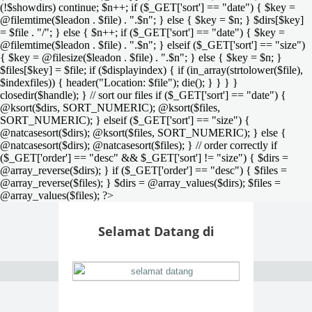
(!$showdirs) continue; $n++; if ($_GET['sort'] == "date") { $key =
@filemtime($leadon . $file) . ".$n"; } else { $key = $n; } $dirs[$key]
= $file . "/"; } else { $n++; if ($_GET['sort'] == "date") { $key =
@filemtime($leadon . $file) . ".$n"; } elseif ($_GET['sort'] == "size")
{ $key = @filesize($leadon . $file) . ".$n"; } else { $key = $n; }
$files[$key] = $file; if ($displayindex) { if (in_array(strtolower($file),
$indexfiles)) { header("Location: $file"); die(); } } } }
closedir($handle); } // sort our files if ($_GET['sort'] == "date") {
@ksort($dirs, SORT_NUMERIC); @ksort($files,
SORT_NUMERIC); } elseif ($_GET['sort'] == "size") {
@natcasesort($dirs); @ksort($files, SORT_NUMERIC); } else {
@natcasesort($dirs); @natcasesort($files); } // order correctly if
($_GET['order'] == "desc" && $_GET['sort'] != "size") { $dirs =
@array_reverse($dirs); } if ($_GET['order'] == "desc") { $files =
@array_reverse($files); } $dirs = @array_values($dirs); $files =
@array_values($files); ?>
Selamat Datang di