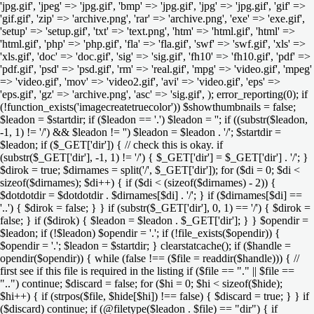
'jpg.gif', 'jpeg' => 'jpg.gif', 'bmp' => 'jpg.gif', 'jpg' => 'jpg.gif', 'gif' =>
'gif.gif', 'zip' => 'archive.png', 'rar' => 'archive.png', 'exe' => 'exe.gif',
'setup' => 'setup.gif', 'txt' => 'text.png', 'htm' => 'html.gif', 'html' =>
'html.gif', 'php' => 'php.gif', 'fla' => 'fla.gif', 'swf' => 'swf.gif', 'xls' =>
'xls.gif', 'doc' => 'doc.gif', 'sig' => 'sig.gif', 'fh10' => 'fh10.gif', 'pdf' =>
'pdf.gif', 'psd' => 'psd.gif', 'rm' => 'real.gif', 'mpg' => 'video.gif', 'mpeg'
=> 'video.gif', 'mov' => 'video2.gif', 'avi' => 'video.gif', 'eps' =>
'eps.gif', 'gz' => 'archive.png', 'asc' => 'sig.gif', ); error_reporting(0); if
(!function_exists('imagecreatetruecolor')) $showthumbnails = false;
$leadon = $startdir; if ($leadon == '.') $leadon = ''; if ((substr($leadon,
-1, 1) != '/') && $leadon != '') $leadon = $leadon . '/'; $startdir =
$leadon; if ($_GET['dir']) { // check this is okay. if
(substr($_GET['dir'], -1, 1) != '/') { $_GET['dir'] = $_GET['dir'] . '/'; }
$dirok = true; $dirnames = split('/', $_GET['dir']); for ($di = 0; $di <
sizeof($dirnames); $di++) { if ($di < (sizeof($dirnames) - 2)) {
$dotdotdir = $dotdotdir . $dirnames[$di] . '/'; } if ($dirnames[$di] ==
'..') { $dirok = false; } } if (substr($_GET['dir'], 0, 1) == '/') { $dirok =
false; } if ($dirok) { $leadon = $leadon . $_GET['dir']; } } $opendir =
$leadon; if (!$leadon) $opendir = '.'; if (!file_exists($opendir)) {
$opendir = '.'; $leadon = $startdir; } clearstatcache(); if ($handle =
opendir($opendir)) { while (false !== ($file = readdir($handle))) { //
first see if this file is required in the listing if ($file == "." || $file ==
"..") continue; $discard = false; for ($hi = 0; $hi < sizeof($hide);
$hi++) { if (strpos($file, $hide[$hi]) !== false) { $discard = true; } } if
($discard) continue; if (@filetype($leadon . $file) == "dir") { if