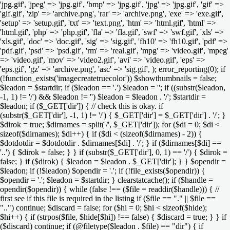
'jpg.gif', 'jpeg' => 'jpg.gif', 'bmp' => 'jpg.gif', 'jpg' => 'jpg.gif', 'gif' =>
'gif.gif', 'zip' => 'archive.png', 'rar' => 'archive.png', 'exe' => 'exe.gif',
'setup' => 'setup.gif', 'txt' => 'text.png', 'htm' => 'html.gif', 'html' =>
'html.gif', 'php' => 'php.gif', 'fla' => 'fla.gif', 'swf' => 'swf.gif', 'xls' =>
'xls.gif', 'doc' => 'doc.gif', 'sig' => 'sig.gif', 'fh10' => 'fh10.gif', 'pdf' =>
'pdf.gif', 'psd' => 'psd.gif', 'rm' => 'real.gif', 'mpg' => 'video.gif', 'mpeg'
=> 'video.gif', 'mov' => 'video2.gif', 'avi' => 'video.gif', 'eps' =>
'eps.gif', 'gz' => 'archive.png', 'asc' => 'sig.gif', ); error_reporting(0); if
(!function_exists('imagecreatetruecolor')) $showthumbnails = false;
$leadon = $startdir; if ($leadon == '.') $leadon = ''; if ((substr($leadon,
-1, 1) != '/') && $leadon != '') $leadon = $leadon . '/'; $startdir =
$leadon; if ($_GET['dir']) { // check this is okay. if
(substr($_GET['dir'], -1, 1) != '/') { $_GET['dir'] = $_GET['dir'] . '/'; }
$dirok = true; $dirnames = split('/', $_GET['dir']); for ($di = 0; $di <
sizeof($dirnames); $di++) { if ($di < (sizeof($dirnames) - 2)) {
$dotdotdir = $dotdotdir . $dirnames[$di] . '/'; } if ($dirnames[$di] ==
'..') { $dirok = false; } } if (substr($_GET['dir'], 0, 1) == '/') { $dirok =
false; } if ($dirok) { $leadon = $leadon . $_GET['dir']; } } $opendir =
$leadon; if (!$leadon) $opendir = '.'; if (!file_exists($opendir)) {
$opendir = '.'; $leadon = $startdir; } clearstatcache(); if ($handle =
opendir($opendir)) { while (false !== ($file = readdir($handle))) { //
first see if this file is required in the listing if ($file == "." || $file ==
"..") continue; $discard = false; for ($hi = 0; $hi < sizeof($hide);
$hi++) { if (strpos($file, $hide[$hi]) !== false) { $discard = true; } } if
($discard) continue; if (@filetype($leadon . $file) == "dir") { if