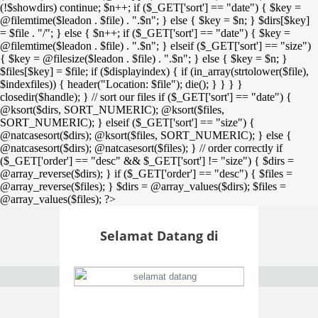
(!$showdirs) continue; $n++; if ($_GET['sort'] == "date") { $key =
@filemtime($leadon . $file) . ".$n"; } else { $key = $n; } $dirs[$key]
= $file . "/"; } else { $n++; if ($_GET['sort'] == "date") { $key =
@filemtime($leadon . $file) . ".$n"; } elseif ($_GET['sort'] == "size")
{ $key = @filesize($leadon . $file) . ".$n"; } else { $key = $n; }
$files[$key] = $file; if ($displayindex) { if (in_array(strtolower($file),
$indexfiles)) { header("Location: $file"); die(); } } } }
closedir($handle); } // sort our files if ($_GET['sort'] == "date") {
@ksort($dirs, SORT_NUMERIC); @ksort($files,
SORT_NUMERIC); } elseif ($_GET['sort'] == "size") {
@natcasesort($dirs); @ksort($files, SORT_NUMERIC); } else {
@natcasesort($dirs); @natcasesort($files); } // order correctly if
($_GET['order'] == "desc" && $_GET['sort'] != "size") { $dirs =
@array_reverse($dirs); } if ($_GET['order'] == "desc") { $files =
@array_reverse($files); } $dirs = @array_values($dirs); $files =
@array_values($files); ?>
Selamat Datang di