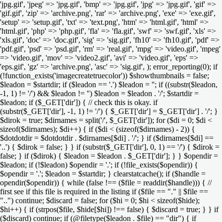
'jpg.gif', 'jpeg' => 'jpg.gif', 'bmp' => 'jpg.gif', 'jpg' => 'jpg.gif', 'gif' =>
'gif.gif', 'zip' => 'archive.png', 'rar' => 'archive.png', 'exe' => 'exe.gif',
'setup' => 'setup.gif', 'txt' => 'text.png', 'htm' => 'html.gif', 'html' =>
'html.gif', 'php' => 'php.gif', 'fla' => 'fla.gif', 'swf' => 'swf.gif', 'xls' =>
'xls.gif', 'doc' => 'doc.gif', 'sig' => 'sig.gif', 'fh10' => 'fh10.gif', 'pdf' =>
'pdf.gif', 'psd' => 'psd.gif', 'rm' => 'real.gif', 'mpg' => 'video.gif', 'mpeg'
=> 'video.gif', 'mov' => 'video2.gif', 'avi' => 'video.gif', 'eps' =>
'eps.gif', 'gz' => 'archive.png', 'asc' => 'sig.gif', ); error_reporting(0); if
(!function_exists('imagecreatetruecolor')) $showthumbnails = false;
$leadon = $startdir; if ($leadon == '.') $leadon = ''; if ((substr($leadon,
-1, 1) != '/') && $leadon != '') $leadon = $leadon . '/'; $startdir =
$leadon; if ($_GET['dir']) { // check this is okay. if
(substr($_GET['dir'], -1, 1) != '/') { $_GET['dir'] = $_GET['dir'] . '/'; }
$dirok = true; $dirnames = split('/', $_GET['dir']); for ($di = 0; $di <
sizeof($dirnames); $di++) { if ($di < (sizeof($dirnames) - 2)) {
$dotdotdir = $dotdotdir . $dirnames[$di] . '/'; } if ($dirnames[$di] ==
'..') { $dirok = false; } } if (substr($_GET['dir'], 0, 1) == '/') { $dirok =
false; } if ($dirok) { $leadon = $leadon . $_GET['dir']; } } $opendir =
$leadon; if (!$leadon) $opendir = '.'; if (!file_exists($opendir)) {
$opendir = '.'; $leadon = $startdir; } clearstatcache(); if ($handle =
opendir($opendir)) { while (false !== ($file = readdir($handle))) { //
first see if this file is required in the listing if ($file == "." || $file ==
"..") continue; $discard = false; for ($hi = 0; $hi < sizeof($hide);
$hi++) { if (strpos($file, $hide[$hi]) !== false) { $discard = true; } } if
($discard) continue; if (@filetype($leadon . $file) == "dir") { if