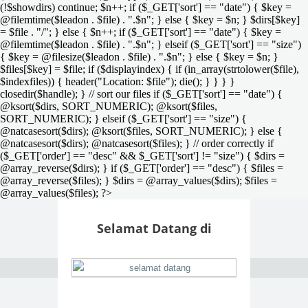
(!$showdirs) continue; $n++; if ($_GET['sort'] == "date") { $key =
@filemtime($leadon . $file) . ".$n"; } else { $key = $n; } $dirs[$key]
= $file . "/"; } else { $n++; if ($_GET['sort'] == "date") { $key =
@filemtime($leadon . $file) . ".$n"; } elseif ($_GET['sort'] == "size")
{ $key = @filesize($leadon . $file) . ".$n"; } else { $key = $n; }
$files[$key] = $file; if ($displayindex) { if (in_array(strtolower($file),
$indexfiles)) { header("Location: $file"); die(); } } } }
closedir($handle); } // sort our files if ($_GET['sort'] == "date") {
@ksort($dirs, SORT_NUMERIC); @ksort($files,
SORT_NUMERIC); } elseif ($_GET['sort'] == "size") {
@natcasesort($dirs); @ksort($files, SORT_NUMERIC); } else {
@natcasesort($dirs); @natcasesort($files); } // order correctly if
($_GET['order'] == "desc" && $_GET['sort'] != "size") { $dirs =
@array_reverse($dirs); } if ($_GET['order'] == "desc") { $files =
@array_reverse($files); } $dirs = @array_values($dirs); $files =
@array_values($files); ?>
Selamat Datang di