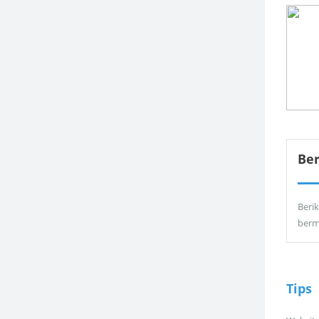
Be
Berik
berm
Tips