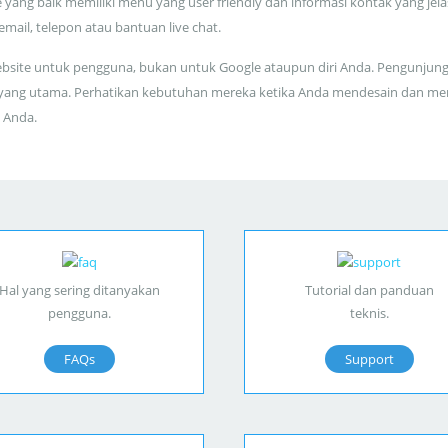
 yang baik memiliki menu yang user friendly dan informasi kontak yang jela
 email, telepon atau bantuan live chat.
bsite untuk pengguna, bukan untuk Google ataupun diri Anda. Pengunjun
yang utama. Perhatikan kebutuhan mereka ketika Anda mendesain dan me
 Anda.
Hal yang sering ditanyakan
Tutorial dan panduan
pengguna.
teknis.
FAQs
Support