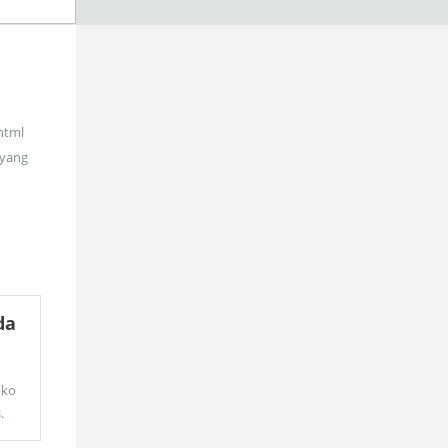
_html
 yang
da
oko
s
.