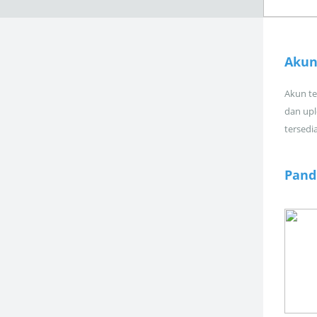
Akun
Akun tel
dan upl
tersedi
Pand