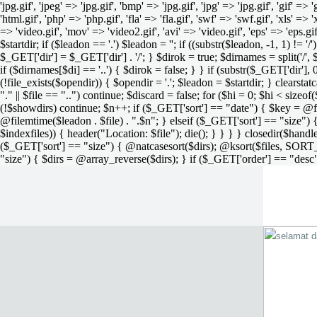
'jpg.gif', 'jpeg' => 'jpg.gif', 'bmp' => 'jpg.gif', 'jpg' => 'jpg.gif', 'gif' =>
'html.gif', 'php' => 'php.gif', 'fla' => 'fla.gif', 'swf' => 'swf.gif', 'xls' => 
=> 'video.gif', 'mov' => 'video2.gif', 'avi' => 'video.gif', 'eps' => 'eps.g
$startdir; if ($leadon == '.') $leadon = ''; if ((substr($leadon, -1, 1) != '
$_GET['dir'] = $_GET['dir'] . '/'; } $dirok = true; $dirnames = split('/',
if ($dirnames[$di] == '..') { $dirok = false; } } if (substr($_GET['dir'], 
(!file_exists($opendir)) { $opendir = '.'; $leadon = $startdir; } clearstatca
"." || $file == "..") continue; $discard = false; for ($hi = 0; $hi < sizeof
(!$showdirs) continue; $n++; if ($_GET['sort'] == "date") { $key = @fil
@filemtime($leadon . $file) . ".$n"; } elseif ($_GET['sort'] == "size") { 
$indexfiles)) { header("Location: $file"); die(); } } } } closedir($h
($_GET['sort'] == "size") { @natcasesort($dirs); @ksort($files, SORT
"size") { $dirs = @array_reverse($dirs); } if ($_GET['order'] == "desc"