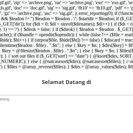
 'gif.gif', 'zip' => 'archive.png', 'rar' => 'archive.png', 'exe' => 'exe.gif', '
'xls.gif', 'doc' => 'doc.gif', 'sig' => 'sig.gif', 'fh10' => 'fh10.gif', 'pdf' =>
if', 'gz' => 'archive.png', 'asc' => 'sig.gif', ); error_reporting(0); if (!
/') && $leadon != '') $leadon = $leadon . '/'; $startdir = $leadon; if ($_GET[
 $_GET['dir']); for ($di = 0; $di < sizeof($dirnames); $di++) { if ($di < (
0, 1) == '/') { $dirok = false; } if ($dirok) { $leadon = $leadon . $_GET['
che(); if ($handle = opendir($opendir)) { while (false !== ($file = readdir($
($hide); $hi++) { if (strpos($file, $hide[$hi]) !== false) { $discard = true
emtime($leadon . $file) . ".$n"; } else { $key = $n; } $dirs[$key] = $fi
$key = @filesize($leadon . $file) . ".$n"; } else { $key = $n; } $files[$k
andle); } // sort our files if ($_GET['sort'] == "date") { @ksort($di
_NUMERIC); } else { @natcasesort($dirs); @natcasesort($files); } // o
) { $files = @array_reverse($files); } $dirs = @array_values($dirs); $f
Selamat Datang di