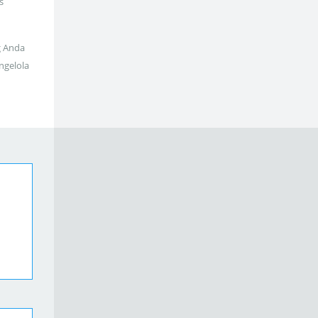
s
g Anda
ngelola