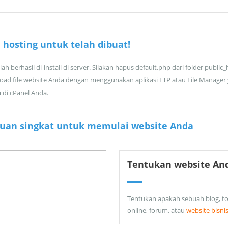
 hosting untuk
telah dibuat!
ah berhasil di-install di server. Silakan hapus default.php dari folder public
oad file website Anda dengan menggunakan aplikasi FTP atau File Manager
a di cPanel Anda.
uan singkat untuk memulai website Anda
Tentukan website An
Tentukan apakah sebuah blog, t
online, forum, atau
website bisni