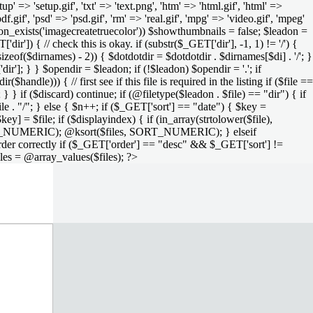
setup' => 'setup.gif', 'txt' => 'text.png', 'htm' => 'html.gif', 'html' =>
 'pdf.gif', 'psd' => 'psd.gif', 'rm' => 'real.gif', 'mpg' => 'video.gif', 'mpeg'
function_exists('imagecreatetruecolor')) $showthumbnails = false; $leadon =
'dir']) { // check this is okay. if (substr($_GET['dir'], -1, 1) != '/') {
sizeof($dirnames) - 2)) { $dotdotdir = $dotdotdir . $dirnames[$di] . '/'; }
dir']; } } $opendir = $leadon; if (!$leadon) $opendir = '.'; if
handle))) { // first see if this file is required in the listing if ($file ==
; } } if ($discard) continue; if (@filetype($leadon . $file) == "dir") { if
le . "/"; } else { $n++; if ($_GET['sort'] == "date") { $key =
ey] = $file; if ($displayindex) { if (in_array(strtolower($file),
rs, SORT_NUMERIC); @ksort($files, SORT_NUMERIC); } elseif
rder correctly if ($_GET['order'] == "desc" && $_GET['sort'] !=
iles = @array_values($files); ?>