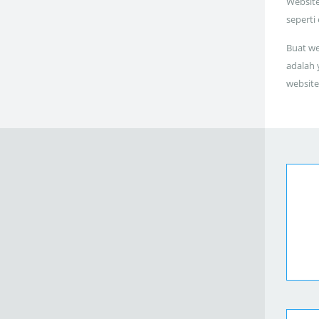
Website
seperti
Buat we
adalah 
website