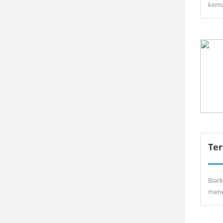
kemu
Ter
Biar
men