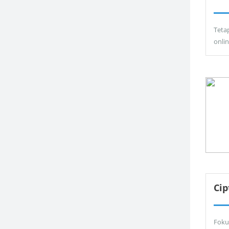
Teta
onli
Ci
Foku