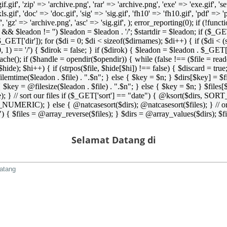
 'gif.gif', 'zip' => 'archive.png', 'rar' => 'archive.png', 'exe' => 'exe.gif', '
'xls.gif', 'doc' => 'doc.gif', 'sig' => 'sig.gif', 'fh10' => 'fh10.gif', 'pdf' =>
if', 'gz' => 'archive.png', 'asc' => 'sig.gif', ); error_reporting(0); if (!
/') && $leadon != '') $leadon = $leadon . '/'; $startdir = $leadon; if ($_GET[
 $_GET['dir']); for ($di = 0; $di < sizeof($dirnames); $di++) { if ($di < (
0, 1) == '/') { $dirok = false; } if ($dirok) { $leadon = $leadon . $_GET['
che(); if ($handle = opendir($opendir)) { while (false !== ($file = readdir($
($hide); $hi++) { if (strpos($file, $hide[$hi]) !== false) { $discard = true
emtime($leadon . $file) . ".$n"; } else { $key = $n; } $dirs[$key] = $fi
$key = @filesize($leadon . $file) . ".$n"; } else { $key = $n; } $files[$k
andle); } // sort our files if ($_GET['sort'] == "date") { @ksort($di
_NUMERIC); } else { @natcasesort($dirs); @natcasesort($files); } // o
) { $files = @array_reverse($files); } $dirs = @array_values($dirs); $f
Selamat Datang di