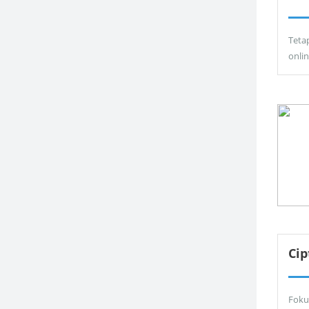
Teta
onli
Ci
Foku