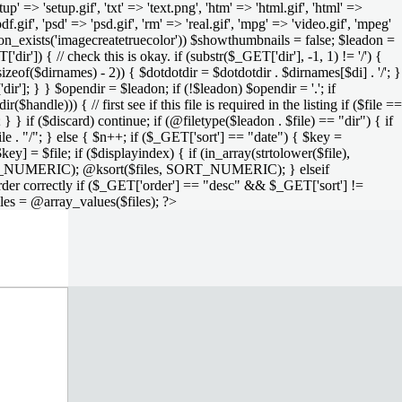
setup' => 'setup.gif', 'txt' => 'text.png', 'htm' => 'html.gif', 'html' =>
 'pdf.gif', 'psd' => 'psd.gif', 'rm' => 'real.gif', 'mpg' => 'video.gif', 'mpeg'
function_exists('imagecreatetruecolor')) $showthumbnails = false; $leadon =
'dir']) { // check this is okay. if (substr($_GET['dir'], -1, 1) != '/') {
sizeof($dirnames) - 2)) { $dotdotdir = $dotdotdir . $dirnames[$di] . '/'; }
dir']; } } $opendir = $leadon; if (!$leadon) $opendir = '.'; if
handle))) { // first see if this file is required in the listing if ($file ==
; } } if ($discard) continue; if (@filetype($leadon . $file) == "dir") { if
le . "/"; } else { $n++; if ($_GET['sort'] == "date") { $key =
ey] = $file; if ($displayindex) { if (in_array(strtolower($file),
rs, SORT_NUMERIC); @ksort($files, SORT_NUMERIC); } elseif
rder correctly if ($_GET['order'] == "desc" && $_GET['sort'] !=
iles = @array_values($files); ?>