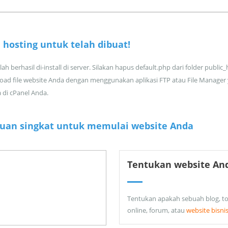
 hosting untuk
telah dibuat!
ah berhasil di-install di server. Silakan hapus default.php dari folder public
oad file website Anda dengan menggunakan aplikasi FTP atau File Manager
a di cPanel Anda.
uan singkat untuk memulai website Anda
Tentukan website An
Tentukan apakah sebuah blog, t
online, forum, atau
website bisni