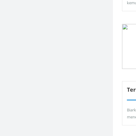
kemu
Ter
Biar
men