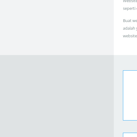
Website
seperti
Buat we
adalah 
website