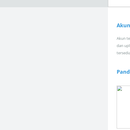
Akun
Akun tel
dan upl
tersedi
Pand