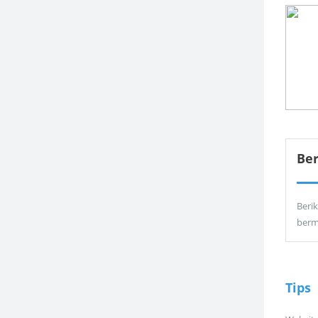
Be
Berik
berm
Tips