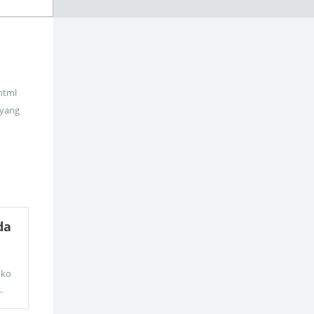
_html
 yang
da
oko
s
.