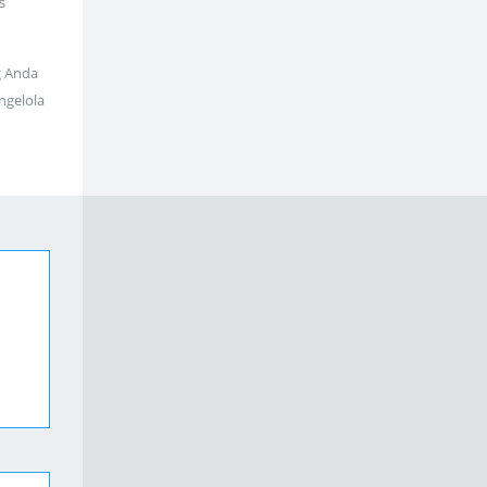
s
g Anda
ngelola