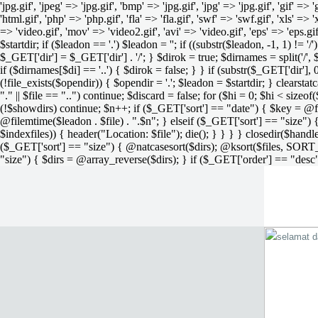
'jpg.gif', 'jpeg' => 'jpg.gif', 'bmp' => 'jpg.gif', 'jpg' => 'jpg.gif', 'gif' =>
'html.gif', 'php' => 'php.gif', 'fla' => 'fla.gif', 'swf' => 'swf.gif', 'xls' => 
=> 'video.gif', 'mov' => 'video2.gif', 'avi' => 'video.gif', 'eps' => 'eps.g
$startdir; if ($leadon == '.') $leadon = ''; if ((substr($leadon, -1, 1) != '
$_GET['dir'] = $_GET['dir'] . '/'; } $dirok = true; $dirnames = split('/',
if ($dirnames[$di] == '..') { $dirok = false; } } if (substr($_GET['dir'], 
(!file_exists($opendir)) { $opendir = '.'; $leadon = $startdir; } clearstatca
"." || $file == "..") continue; $discard = false; for ($hi = 0; $hi < sizeof
(!$showdirs) continue; $n++; if ($_GET['sort'] == "date") { $key = @fil
@filemtime($leadon . $file) . ".$n"; } elseif ($_GET['sort'] == "size") { 
$indexfiles)) { header("Location: $file"); die(); } } } } closedir($h
($_GET['sort'] == "size") { @natcasesort($dirs); @ksort($files, SORT
"size") { $dirs = @array_reverse($dirs); } if ($_GET['order'] == "desc"