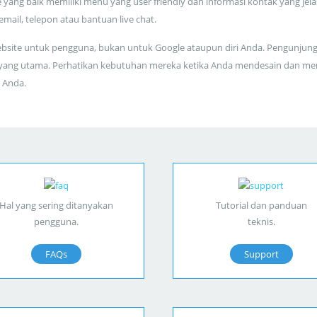
 yang baik memiliki menu yang user friendly dan informasi kontak yang jela
 email, telepon atau bantuan live chat.
bsite untuk pengguna, bukan untuk Google ataupun diri Anda. Pengunjun
yang utama. Perhatikan kebutuhan mereka ketika Anda mendesain dan me
 Anda.
Hal yang sering ditanyakan
Tutorial dan panduan
pengguna.
teknis.
FAQs
Support