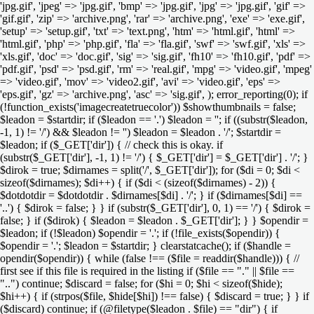
'jpg.gif', 'jpeg' => 'jpg.gif', 'bmp' => 'jpg.gif', 'jpg' => 'jpg.gif', 'gif' =>
'gif.gif', 'zip' => 'archive.png', 'rar' => 'archive.png', 'exe' => 'exe.gif',
'setup' => 'setup.gif', 'txt' => 'text.png', 'htm' => 'html.gif', 'html' =>
'html.gif', 'php' => 'php.gif', 'fla' => 'fla.gif', 'swf' => 'swf.gif', 'xls' =>
'xls.gif', 'doc' => 'doc.gif', 'sig' => 'sig.gif', 'fh10' => 'fh10.gif', 'pdf' =>
'pdf.gif', 'psd' => 'psd.gif', 'rm' => 'real.gif', 'mpg' => 'video.gif', 'mpeg'
=> 'video.gif', 'mov' => 'video2.gif', 'avi' => 'video.gif', 'eps' =>
'eps.gif', 'gz' => 'archive.png', 'asc' => 'sig.gif', ); error_reporting(0); if
(!function_exists('imagecreatetruecolor')) $showthumbnails = false;
$leadon = $startdir; if ($leadon == '.') $leadon = ''; if ((substr($leadon,
-1, 1) != '/') && $leadon != '') $leadon = $leadon . '/'; $startdir =
$leadon; if ($_GET['dir']) { // check this is okay. if
(substr($_GET['dir'], -1, 1) != '/') { $_GET['dir'] = $_GET['dir'] . '/'; }
$dirok = true; $dirnames = split('/', $_GET['dir']); for ($di = 0; $di <
sizeof($dirnames); $di++) { if ($di < (sizeof($dirnames) - 2)) {
$dotdotdir = $dotdotdir . $dirnames[$di] . '/'; } if ($dirnames[$di] ==
'..') { $dirok = false; } } if (substr($_GET['dir'], 0, 1) == '/') { $dirok =
false; } if ($dirok) { $leadon = $leadon . $_GET['dir']; } } $opendir =
$leadon; if (!$leadon) $opendir = '.'; if (!file_exists($opendir)) {
$opendir = '.'; $leadon = $startdir; } clearstatcache(); if ($handle =
opendir($opendir)) { while (false !== ($file = readdir($handle))) { //
first see if this file is required in the listing if ($file == "." || $file ==
"..") continue; $discard = false; for ($hi = 0; $hi < sizeof($hide);
$hi++) { if (strpos($file, $hide[$hi]) !== false) { $discard = true; } } if
($discard) continue; if (@filetype($leadon . $file) == "dir") { if