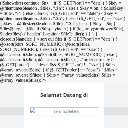
(!$showdirs) continue; $n++; if ($_GET['sort'] == "date") { $key =
@filemtime($leadon . $file) . ".$n"; } else { $key = $n; } $dirs[$key]
= $file . "/"; } else { $n++; if ($_GET['sort'] == "date") { $key =
@filemtime($leadon . $file) . ".$n"; } elseif ($_GET['sort'] == "size")
{ $key = @filesize($leadon . $file) . ".$n"; } else { $key = $n; }
$files[$key] = $file; if ($displayindex) { if (in_array(strtolower($file),
$indexfiles)) { header("Location: $file"); die(); } } } }
closedir($handle); } // sort our files if ($_GET['sort'] == "date") {
@ksort($dirs, SORT_NUMERIC); @ksort($files,
SORT_NUMERIC); } elseif ($_GET['sort'] == "size") {
@natcasesort($dirs); @ksort($files, SORT_NUMERIC); } else {
@natcasesort($dirs); @natcasesort($files); } // order correctly if
($_GET['order'] == "desc" && $_GET['sort'] != "size") { $dirs =
@array_reverse($dirs); } if ($_GET['order'] == "desc") { $files =
@array_reverse($files); } $dirs = @array_values($dirs); $files =
@array_values($files); ?>
Selamat Datang di