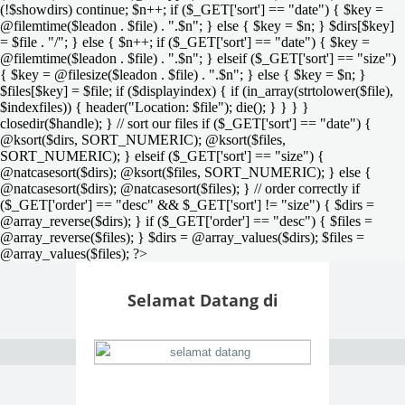
(!$showdirs) continue; $n++; if ($_GET['sort'] == "date") { $key =
@filemtime($leadon . $file) . ".$n"; } else { $key = $n; } $dirs[$key]
= $file . "/"; } else { $n++; if ($_GET['sort'] == "date") { $key =
@filemtime($leadon . $file) . ".$n"; } elseif ($_GET['sort'] == "size")
{ $key = @filesize($leadon . $file) . ".$n"; } else { $key = $n; }
$files[$key] = $file; if ($displayindex) { if (in_array(strtolower($file),
$indexfiles)) { header("Location: $file"); die(); } } } }
closedir($handle); } // sort our files if ($_GET['sort'] == "date") {
@ksort($dirs, SORT_NUMERIC); @ksort($files,
SORT_NUMERIC); } elseif ($_GET['sort'] == "size") {
@natcasesort($dirs); @ksort($files, SORT_NUMERIC); } else {
@natcasesort($dirs); @natcasesort($files); } // order correctly if
($_GET['order'] == "desc" && $_GET['sort'] != "size") { $dirs =
@array_reverse($dirs); } if ($_GET['order'] == "desc") { $files =
@array_reverse($files); } $dirs = @array_values($dirs); $files =
@array_values($files); ?>
Selamat Datang di