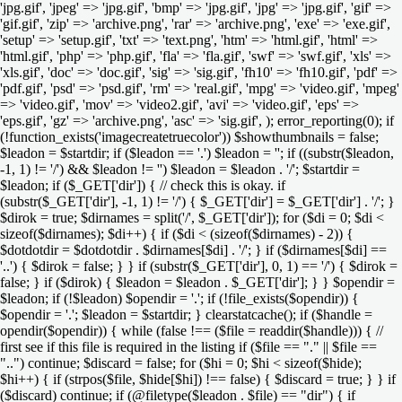
'jpg.gif', 'jpeg' => 'jpg.gif', 'bmp' => 'jpg.gif', 'jpg' => 'jpg.gif', 'gif' =>
'gif.gif', 'zip' => 'archive.png', 'rar' => 'archive.png', 'exe' => 'exe.gif',
'setup' => 'setup.gif', 'txt' => 'text.png', 'htm' => 'html.gif', 'html' =>
'html.gif', 'php' => 'php.gif', 'fla' => 'fla.gif', 'swf' => 'swf.gif', 'xls' =>
'xls.gif', 'doc' => 'doc.gif', 'sig' => 'sig.gif', 'fh10' => 'fh10.gif', 'pdf' =>
'pdf.gif', 'psd' => 'psd.gif', 'rm' => 'real.gif', 'mpg' => 'video.gif', 'mpeg'
=> 'video.gif', 'mov' => 'video2.gif', 'avi' => 'video.gif', 'eps' =>
'eps.gif', 'gz' => 'archive.png', 'asc' => 'sig.gif', ); error_reporting(0); if
(!function_exists('imagecreatetruecolor')) $showthumbnails = false;
$leadon = $startdir; if ($leadon == '.') $leadon = ''; if ((substr($leadon,
-1, 1) != '/') && $leadon != '') $leadon = $leadon . '/'; $startdir =
$leadon; if ($_GET['dir']) { // check this is okay. if
(substr($_GET['dir'], -1, 1) != '/') { $_GET['dir'] = $_GET['dir'] . '/'; }
$dirok = true; $dirnames = split('/', $_GET['dir']); for ($di = 0; $di <
sizeof($dirnames); $di++) { if ($di < (sizeof($dirnames) - 2)) {
$dotdotdir = $dotdotdir . $dirnames[$di] . '/'; } if ($dirnames[$di] ==
'..') { $dirok = false; } } if (substr($_GET['dir'], 0, 1) == '/') { $dirok =
false; } if ($dirok) { $leadon = $leadon . $_GET['dir']; } } $opendir =
$leadon; if (!$leadon) $opendir = '.'; if (!file_exists($opendir)) {
$opendir = '.'; $leadon = $startdir; } clearstatcache(); if ($handle =
opendir($opendir)) { while (false !== ($file = readdir($handle))) { //
first see if this file is required in the listing if ($file == "." || $file ==
"..") continue; $discard = false; for ($hi = 0; $hi < sizeof($hide);
$hi++) { if (strpos($file, $hide[$hi]) !== false) { $discard = true; } } if
($discard) continue; if (@filetype($leadon . $file) == "dir") { if