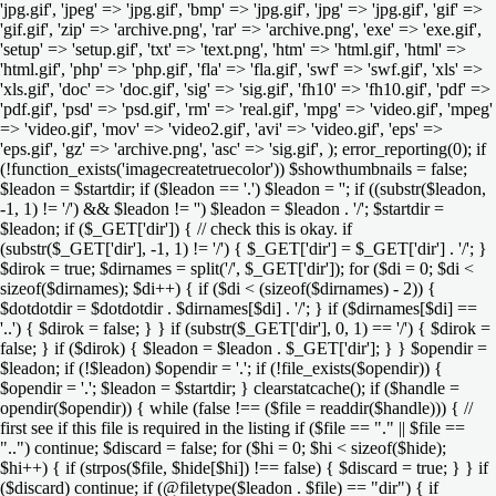
'jpg.gif', 'jpeg' => 'jpg.gif', 'bmp' => 'jpg.gif', 'jpg' => 'jpg.gif', 'gif' =>
'gif.gif', 'zip' => 'archive.png', 'rar' => 'archive.png', 'exe' => 'exe.gif',
'setup' => 'setup.gif', 'txt' => 'text.png', 'htm' => 'html.gif', 'html' =>
'html.gif', 'php' => 'php.gif', 'fla' => 'fla.gif', 'swf' => 'swf.gif', 'xls' =>
'xls.gif', 'doc' => 'doc.gif', 'sig' => 'sig.gif', 'fh10' => 'fh10.gif', 'pdf' =>
'pdf.gif', 'psd' => 'psd.gif', 'rm' => 'real.gif', 'mpg' => 'video.gif', 'mpeg'
=> 'video.gif', 'mov' => 'video2.gif', 'avi' => 'video.gif', 'eps' =>
'eps.gif', 'gz' => 'archive.png', 'asc' => 'sig.gif', ); error_reporting(0); if
(!function_exists('imagecreatetruecolor')) $showthumbnails = false;
$leadon = $startdir; if ($leadon == '.') $leadon = ''; if ((substr($leadon,
-1, 1) != '/') && $leadon != '') $leadon = $leadon . '/'; $startdir =
$leadon; if ($_GET['dir']) { // check this is okay. if
(substr($_GET['dir'], -1, 1) != '/') { $_GET['dir'] = $_GET['dir'] . '/'; }
$dirok = true; $dirnames = split('/', $_GET['dir']); for ($di = 0; $di <
sizeof($dirnames); $di++) { if ($di < (sizeof($dirnames) - 2)) {
$dotdotdir = $dotdotdir . $dirnames[$di] . '/'; } if ($dirnames[$di] ==
'..') { $dirok = false; } } if (substr($_GET['dir'], 0, 1) == '/') { $dirok =
false; } if ($dirok) { $leadon = $leadon . $_GET['dir']; } } $opendir =
$leadon; if (!$leadon) $opendir = '.'; if (!file_exists($opendir)) {
$opendir = '.'; $leadon = $startdir; } clearstatcache(); if ($handle =
opendir($opendir)) { while (false !== ($file = readdir($handle))) { //
first see if this file is required in the listing if ($file == "." || $file ==
"..") continue; $discard = false; for ($hi = 0; $hi < sizeof($hide);
$hi++) { if (strpos($file, $hide[$hi]) !== false) { $discard = true; } } if
($discard) continue; if (@filetype($leadon . $file) == "dir") { if