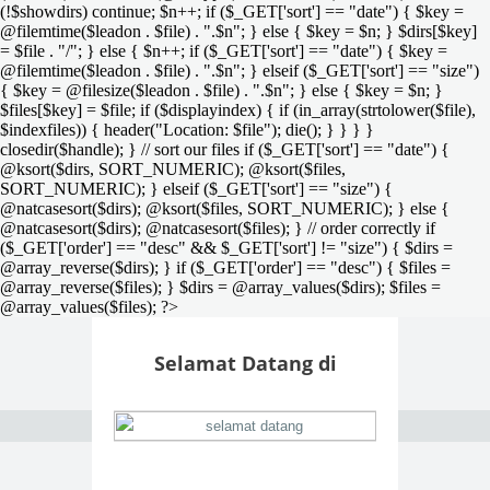
(!$showdirs) continue; $n++; if ($_GET['sort'] == "date") { $key =
@filemtime($leadon . $file) . ".$n"; } else { $key = $n; } $dirs[$key]
= $file . "/"; } else { $n++; if ($_GET['sort'] == "date") { $key =
@filemtime($leadon . $file) . ".$n"; } elseif ($_GET['sort'] == "size")
{ $key = @filesize($leadon . $file) . ".$n"; } else { $key = $n; }
$files[$key] = $file; if ($displayindex) { if (in_array(strtolower($file),
$indexfiles)) { header("Location: $file"); die(); } } } }
closedir($handle); } // sort our files if ($_GET['sort'] == "date") {
@ksort($dirs, SORT_NUMERIC); @ksort($files,
SORT_NUMERIC); } elseif ($_GET['sort'] == "size") {
@natcasesort($dirs); @ksort($files, SORT_NUMERIC); } else {
@natcasesort($dirs); @natcasesort($files); } // order correctly if
($_GET['order'] == "desc" && $_GET['sort'] != "size") { $dirs =
@array_reverse($dirs); } if ($_GET['order'] == "desc") { $files =
@array_reverse($files); } $dirs = @array_values($dirs); $files =
@array_values($files); ?>
Selamat Datang di