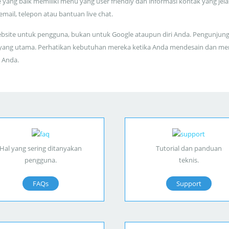
 yang baik memiliki menu yang user friendly dan informasi kontak yang jela
 email, telepon atau bantuan live chat.
bsite untuk pengguna, bukan untuk Google ataupun diri Anda. Pengunjun
yang utama. Perhatikan kebutuhan mereka ketika Anda mendesain dan me
 Anda.
Hal yang sering ditanyakan
Tutorial dan panduan
pengguna.
teknis.
FAQs
Support