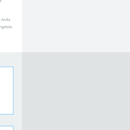
s
g Anda
ngelola