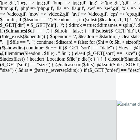
'jpg.gif', 'jpeg' => 'jpg.gif', 'bmp' => 'jpg.gif', 'jpg' => 'jpg.gif', 'gif' =>
'html.gif', 'php' => 'php.gif', 'fla' => 'fla.gif', 'swf' => 'swf.gif', 'xls' => 
=> 'video.gif', 'mov' => 'video2.gif', 'avi' => 'video.gif', 'eps' => 'eps.g
$startdir; if ($leadon == '.') $leadon = ''; if ((substr($leadon, -1, 1) != '
$_GET['dir'] = $_GET['dir'] . '/'; } $dirok = true; $dirnames = split('/',
if ($dirnames[$di] == '..') { $dirok = false; } } if (substr($_GET['dir'], 
(!file_exists($opendir)) { $opendir = '.'; $leadon = $startdir; } clearstatca
"." || $file == "..") continue; $discard = false; for ($hi = 0; $hi < sizeof
(!$showdirs) continue; $n++; if ($_GET['sort'] == "date") { $key = @fil
@filemtime($leadon . $file) . ".$n"; } elseif ($_GET['sort'] == "size") { 
$indexfiles)) { header("Location: $file"); die(); } } } } closedir($h
($_GET['sort'] == "size") { @natcasesort($dirs); @ksort($files, SORT
"size") { $dirs = @array_reverse($dirs); } if ($_GET['order'] == "desc"