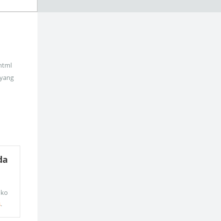
_html
 yang
da
oko
s
.