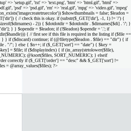
setup' => 'setup.gif', 'txt' => 'text.png', 'htm' => 'html.gif', 'html' =>
 'pdf.gif', 'psd' => 'psd.gif', 'rm' => 'real.gif', 'mpg' => 'video.gif', 'mpeg'
function_exists('imagecreatetruecolor')) $showthumbnails = false; $leadon =
'dir']) { // check this is okay. if (substr($_GET['dir'], -1, 1) != '/') {
sizeof($dirnames) - 2)) { $dotdotdir = $dotdotdir . $dirnames[$di] . '/'; }
dir']; } } $opendir = $leadon; if (!$leadon) $opendir = '.'; if
handle))) { // first see if this file is required in the listing if ($file ==
; } } if ($discard) continue; if (@filetype($leadon . $file) == "dir") { if
le . "/"; } else { $n++; if ($_GET['sort'] == "date") { $key =
ey] = $file; if ($displayindex) { if (in_array(strtolower($file),
rs, SORT_NUMERIC); @ksort($files, SORT_NUMERIC); } elseif
rder correctly if ($_GET['order'] == "desc" && $_GET['sort'] !=
iles = @array_values($files); ?>