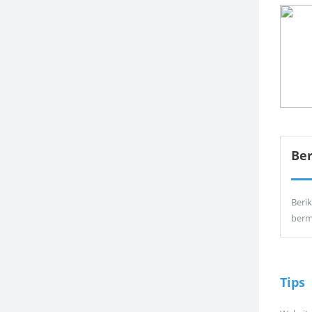
Be
Berik
berm
Tips