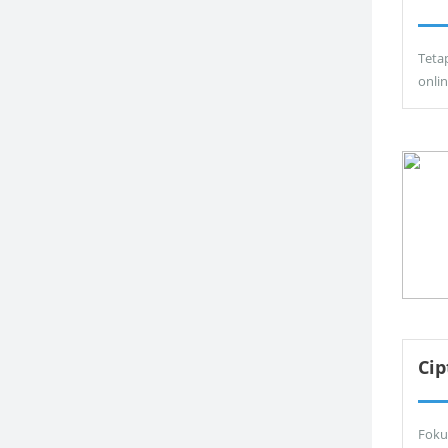
Teta
onli
Ci
Foku