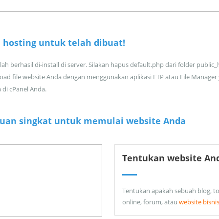
 hosting untuk
telah dibuat!
ah berhasil di-install di server. Silakan hapus default.php dari folder public
oad file website Anda dengan menggunakan aplikasi FTP atau File Manager
a di cPanel Anda.
uan singkat untuk memulai website Anda
Tentukan website An
Tentukan apakah sebuah blog, t
online, forum, atau
website bisni