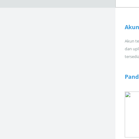
Akun
Akun tel
dan upl
tersedi
Pand