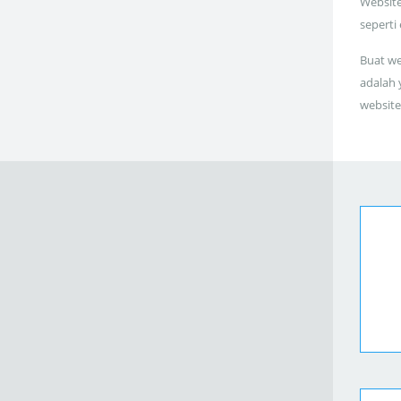
Website
seperti
Buat we
adalah 
website