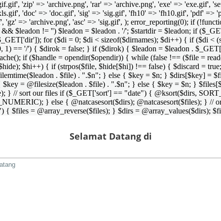
 'gif.gif', 'zip' => 'archive.png', 'rar' => 'archive.png', 'exe' => 'exe.gif', '
'xls.gif', 'doc' => 'doc.gif', 'sig' => 'sig.gif', 'fh10' => 'fh10.gif', 'pdf' =>
if', 'gz' => 'archive.png', 'asc' => 'sig.gif', ); error_reporting(0); if (!
/') && $leadon != '') $leadon = $leadon . '/'; $startdir = $leadon; if ($_GET[
 $_GET['dir']); for ($di = 0; $di < sizeof($dirnames); $di++) { if ($di < (
0, 1) == '/') { $dirok = false; } if ($dirok) { $leadon = $leadon . $_GET['
che(); if ($handle = opendir($opendir)) { while (false !== ($file = readdir($
($hide); $hi++) { if (strpos($file, $hide[$hi]) !== false) { $discard = true
emtime($leadon . $file) . ".$n"; } else { $key = $n; } $dirs[$key] = $fi
$key = @filesize($leadon . $file) . ".$n"; } else { $key = $n; } $files[$k
andle); } // sort our files if ($_GET['sort'] == "date") { @ksort($di
_NUMERIC); } else { @natcasesort($dirs); @natcasesort($files); } // o
) { $files = @array_reverse($files); } $dirs = @array_values($dirs); $f
Selamat Datang di