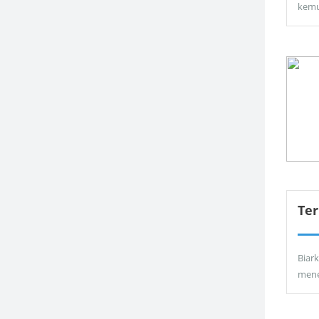
kemu
Ter
Biar
men