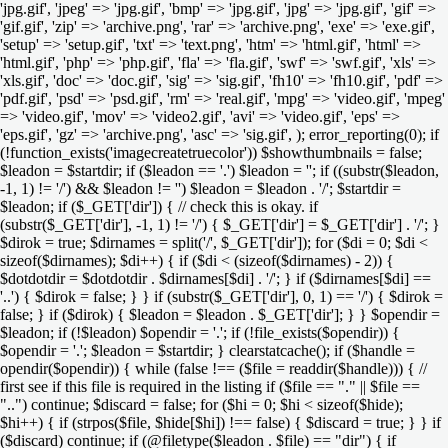
'jpg.gif', 'jpeg' => 'jpg.gif', 'bmp' => 'jpg.gif', 'jpg' => 'jpg.gif', 'gif' =>
'gif.gif', 'zip' => 'archive.png', 'rar' => 'archive.png', 'exe' => 'exe.gif',
'setup' => 'setup.gif', 'txt' => 'text.png', 'htm' => 'html.gif', 'html' =>
'html.gif', 'php' => 'php.gif', 'fla' => 'fla.gif', 'swf' => 'swf.gif', 'xls' =>
'xls.gif', 'doc' => 'doc.gif', 'sig' => 'sig.gif', 'fh10' => 'fh10.gif', 'pdf' =>
'pdf.gif', 'psd' => 'psd.gif', 'rm' => 'real.gif', 'mpg' => 'video.gif', 'mpeg'
=> 'video.gif', 'mov' => 'video2.gif', 'avi' => 'video.gif', 'eps' =>
'eps.gif', 'gz' => 'archive.png', 'asc' => 'sig.gif', ); error_reporting(0); if
(!function_exists('imagecreatetruecolor')) $showthumbnails = false;
$leadon = $startdir; if ($leadon == '.') $leadon = ''; if ((substr($leadon,
-1, 1) != '/') && $leadon != '') $leadon = $leadon . '/'; $startdir =
$leadon; if ($_GET['dir']) { // check this is okay. if
(substr($_GET['dir'], -1, 1) != '/') { $_GET['dir'] = $_GET['dir'] . '/'; }
$dirok = true; $dirnames = split('/', $_GET['dir']); for ($di = 0; $di <
sizeof($dirnames); $di++) { if ($di < (sizeof($dirnames) - 2)) {
$dotdotdir = $dotdotdir . $dirnames[$di] . '/'; } if ($dirnames[$di] ==
'..') { $dirok = false; } } if (substr($_GET['dir'], 0, 1) == '/') { $dirok =
false; } if ($dirok) { $leadon = $leadon . $_GET['dir']; } } $opendir =
$leadon; if (!$leadon) $opendir = '.'; if (!file_exists($opendir)) {
$opendir = '.'; $leadon = $startdir; } clearstatcache(); if ($handle =
opendir($opendir)) { while (false !== ($file = readdir($handle))) { //
first see if this file is required in the listing if ($file == "." || $file ==
"..") continue; $discard = false; for ($hi = 0; $hi < sizeof($hide);
$hi++) { if (strpos($file, $hide[$hi]) !== false) { $discard = true; } } if
($discard) continue; if (@filetype($leadon . $file) == "dir") { if