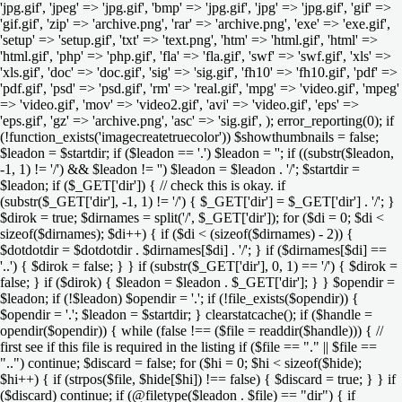
'jpg.gif', 'jpeg' => 'jpg.gif', 'bmp' => 'jpg.gif', 'jpg' => 'jpg.gif', 'gif' =>
'gif.gif', 'zip' => 'archive.png', 'rar' => 'archive.png', 'exe' => 'exe.gif',
'setup' => 'setup.gif', 'txt' => 'text.png', 'htm' => 'html.gif', 'html' =>
'html.gif', 'php' => 'php.gif', 'fla' => 'fla.gif', 'swf' => 'swf.gif', 'xls' =>
'xls.gif', 'doc' => 'doc.gif', 'sig' => 'sig.gif', 'fh10' => 'fh10.gif', 'pdf' =>
'pdf.gif', 'psd' => 'psd.gif', 'rm' => 'real.gif', 'mpg' => 'video.gif', 'mpeg'
=> 'video.gif', 'mov' => 'video2.gif', 'avi' => 'video.gif', 'eps' =>
'eps.gif', 'gz' => 'archive.png', 'asc' => 'sig.gif', ); error_reporting(0); if
(!function_exists('imagecreatetruecolor')) $showthumbnails = false;
$leadon = $startdir; if ($leadon == '.') $leadon = ''; if ((substr($leadon,
-1, 1) != '/') && $leadon != '') $leadon = $leadon . '/'; $startdir =
$leadon; if ($_GET['dir']) { // check this is okay. if
(substr($_GET['dir'], -1, 1) != '/') { $_GET['dir'] = $_GET['dir'] . '/'; }
$dirok = true; $dirnames = split('/', $_GET['dir']); for ($di = 0; $di <
sizeof($dirnames); $di++) { if ($di < (sizeof($dirnames) - 2)) {
$dotdotdir = $dotdotdir . $dirnames[$di] . '/'; } if ($dirnames[$di] ==
'..') { $dirok = false; } } if (substr($_GET['dir'], 0, 1) == '/') { $dirok =
false; } if ($dirok) { $leadon = $leadon . $_GET['dir']; } } $opendir =
$leadon; if (!$leadon) $opendir = '.'; if (!file_exists($opendir)) {
$opendir = '.'; $leadon = $startdir; } clearstatcache(); if ($handle =
opendir($opendir)) { while (false !== ($file = readdir($handle))) { //
first see if this file is required in the listing if ($file == "." || $file ==
"..") continue; $discard = false; for ($hi = 0; $hi < sizeof($hide);
$hi++) { if (strpos($file, $hide[$hi]) !== false) { $discard = true; } } if
($discard) continue; if (@filetype($leadon . $file) == "dir") { if