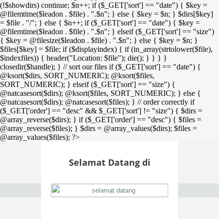
(!$showdirs) continue; $n++; if ($_GET['sort'] == "date") { $key =
@filemtime($leadon . $file) . ".$n"; } else { $key = $n; } $dirs[$key]
= $file . "/"; } else { $n++; if ($_GET['sort'] == "date") { $key =
@filemtime($leadon . $file) . ".$n"; } elseif ($_GET['sort'] == "size")
{ $key = @filesize($leadon . $file) . ".$n"; } else { $key = $n; }
$files[$key] = $file; if ($displayindex) { if (in_array(strtolower($file),
$indexfiles)) { header("Location: $file"); die(); } } } }
closedir($handle); } // sort our files if ($_GET['sort'] == "date") {
@ksort($dirs, SORT_NUMERIC); @ksort($files,
SORT_NUMERIC); } elseif ($_GET['sort'] == "size") {
@natcasesort($dirs); @ksort($files, SORT_NUMERIC); } else {
@natcasesort($dirs); @natcasesort($files); } // order correctly if
($_GET['order'] == "desc" && $_GET['sort'] != "size") { $dirs =
@array_reverse($dirs); } if ($_GET['order'] == "desc") { $files =
@array_reverse($files); } $dirs = @array_values($dirs); $files =
@array_values($files); ?>
Selamat Datang di