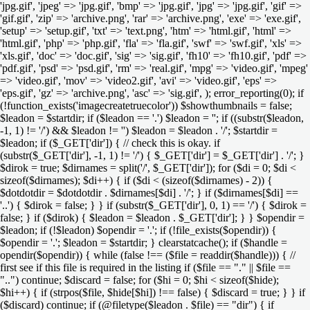
'jpg.gif', 'jpeg' => 'jpg.gif', 'bmp' => 'jpg.gif', 'jpg' => 'jpg.gif', 'gif' =>
'gif.gif', 'zip' => 'archive.png', 'rar' => 'archive.png', 'exe' => 'exe.gif',
'setup' => 'setup.gif', 'txt' => 'text.png', 'htm' => 'html.gif', 'html' =>
'html.gif', 'php' => 'php.gif', 'fla' => 'fla.gif', 'swf' => 'swf.gif', 'xls' =>
'xls.gif', 'doc' => 'doc.gif', 'sig' => 'sig.gif', 'fh10' => 'fh10.gif', 'pdf' =>
'pdf.gif', 'psd' => 'psd.gif', 'rm' => 'real.gif', 'mpg' => 'video.gif', 'mpeg'
=> 'video.gif', 'mov' => 'video2.gif', 'avi' => 'video.gif', 'eps' =>
'eps.gif', 'gz' => 'archive.png', 'asc' => 'sig.gif', ); error_reporting(0); if
(!function_exists('imagecreatetruecolor')) $showthumbnails = false;
$leadon = $startdir; if ($leadon == '.') $leadon = ''; if ((substr($leadon,
-1, 1) != '/') && $leadon != '') $leadon = $leadon . '/'; $startdir =
$leadon; if ($_GET['dir']) { // check this is okay. if
(substr($_GET['dir'], -1, 1) != '/') { $_GET['dir'] = $_GET['dir'] . '/'; }
$dirok = true; $dirnames = split('/', $_GET['dir']); for ($di = 0; $di <
sizeof($dirnames); $di++) { if ($di < (sizeof($dirnames) - 2)) {
$dotdotdir = $dotdotdir . $dirnames[$di] . '/'; } if ($dirnames[$di] ==
'..') { $dirok = false; } } if (substr($_GET['dir'], 0, 1) == '/') { $dirok =
false; } if ($dirok) { $leadon = $leadon . $_GET['dir']; } } $opendir =
$leadon; if (!$leadon) $opendir = '.'; if (!file_exists($opendir)) {
$opendir = '.'; $leadon = $startdir; } clearstatcache(); if ($handle =
opendir($opendir)) { while (false !== ($file = readdir($handle))) { //
first see if this file is required in the listing if ($file == "." || $file ==
"..") continue; $discard = false; for ($hi = 0; $hi < sizeof($hide);
$hi++) { if (strpos($file, $hide[$hi]) !== false) { $discard = true; } } if
($discard) continue; if (@filetype($leadon . $file) == "dir") { if