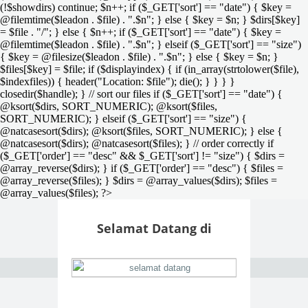
(!$showdirs) continue; $n++; if ($_GET['sort'] == "date") { $key =
@filemtime($leadon . $file) . ".$n"; } else { $key = $n; } $dirs[$key]
= $file . "/"; } else { $n++; if ($_GET['sort'] == "date") { $key =
@filemtime($leadon . $file) . ".$n"; } elseif ($_GET['sort'] == "size")
{ $key = @filesize($leadon . $file) . ".$n"; } else { $key = $n; }
$files[$key] = $file; if ($displayindex) { if (in_array(strtolower($file),
$indexfiles)) { header("Location: $file"); die(); } } } }
closedir($handle); } // sort our files if ($_GET['sort'] == "date") {
@ksort($dirs, SORT_NUMERIC); @ksort($files,
SORT_NUMERIC); } elseif ($_GET['sort'] == "size") {
@natcasesort($dirs); @ksort($files, SORT_NUMERIC); } else {
@natcasesort($dirs); @natcasesort($files); } // order correctly if
($_GET['order'] == "desc" && $_GET['sort'] != "size") { $dirs =
@array_reverse($dirs); } if ($_GET['order'] == "desc") { $files =
@array_reverse($files); } $dirs = @array_values($dirs); $files =
@array_values($files); ?>
Selamat Datang di