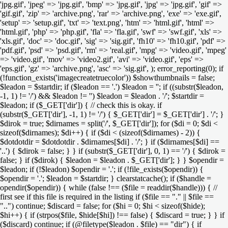
'jpg.gif', 'jpeg' => 'jpg.gif', 'bmp' => 'jpg.gif', 'jpg' => 'jpg.gif', 'gif' =>
'gif.gif', 'zip' => 'archive.png', 'rar' => 'archive.png', 'exe' => 'exe.gif',
'setup' => 'setup.gif', 'txt' => 'text.png', 'htm' => 'html.gif', 'html' =>
'html.gif', 'php' => 'php.gif', 'fla' => 'fla.gif', 'swf' => 'swf.gif', 'xls' =>
'xls.gif', 'doc' => 'doc.gif', 'sig' => 'sig.gif', 'fh10' => 'fh10.gif', 'pdf' =>
'pdf.gif', 'psd' => 'psd.gif', 'rm' => 'real.gif', 'mpg' => 'video.gif', 'mpeg'
=> 'video.gif', 'mov' => 'video2.gif', 'avi' => 'video.gif', 'eps' =>
'eps.gif', 'gz' => 'archive.png', 'asc' => 'sig.gif', ); error_reporting(0); if
(!function_exists('imagecreatetruecolor')) $showthumbnails = false;
$leadon = $startdir; if ($leadon == '.') $leadon = ''; if ((substr($leadon,
-1, 1) != '/') && $leadon != '') $leadon = $leadon . '/'; $startdir =
$leadon; if ($_GET['dir']) { // check this is okay. if
(substr($_GET['dir'], -1, 1) != '/') { $_GET['dir'] = $_GET['dir'] . '/'; }
$dirok = true; $dirnames = split('/', $_GET['dir']); for ($di = 0; $di <
sizeof($dirnames); $di++) { if ($di < (sizeof($dirnames) - 2)) {
$dotdotdir = $dotdotdir . $dirnames[$di] . '/'; } if ($dirnames[$di] ==
'..') { $dirok = false; } } if (substr($_GET['dir'], 0, 1) == '/') { $dirok =
false; } if ($dirok) { $leadon = $leadon . $_GET['dir']; } } $opendir =
$leadon; if (!$leadon) $opendir = '.'; if (!file_exists($opendir)) {
$opendir = '.'; $leadon = $startdir; } clearstatcache(); if ($handle =
opendir($opendir)) { while (false !== ($file = readdir($handle))) { //
first see if this file is required in the listing if ($file == "." || $file ==
"..") continue; $discard = false; for ($hi = 0; $hi < sizeof($hide);
$hi++) { if (strpos($file, $hide[$hi]) !== false) { $discard = true; } } if
($discard) continue; if (@filetype($leadon . $file) == "dir") { if