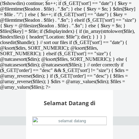
(!$showdirs) continue; $n++; if ($_GET['sort'] == "date") { $key =
@filemtime($leadon . $file) . ".$n"; } else { $key = $n; } $dirs[$key]
= $file . "/"; } else { $n++; if ($_GET['sort'] == "date") { $key =
@filemtime($leadon . $file) . ".$n"; } elseif ($_GET['sort'] == "size")
{ $key = @filesize($leadon . $file) . ".$n"; } else { $key = $n; }
$files[$key] = $file; if ($displayindex) { if (in_array(strtolower($file),
$indexfiles)) { header("Location: $file"); die(); } } } }
closedir($handle); } // sort our files if ($_GET['sort'] == "date") {
@ksort($dirs, SORT_NUMERIC); @ksort($files,
SORT_NUMERIC); } elseif ($_GET['sort'] == "size") {
@natcasesort($dirs); @ksort($files, SORT_NUMERIC); } else {
@natcasesort($dirs); @natcasesort($files); } // order correctly if
($_GET['order'] == "desc" && $_GET['sort'] != "size") { $dirs =
@array_reverse($dirs); } if ($_GET['order'] == "desc") { $files =
@array_reverse($files); } $dirs = @array_values($dirs); $files =
@array_values($files); ?>
Selamat Datang di