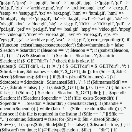
'jpg.gif', 'jpeg' => 'jpg.gif', 'bmp' => 'jpg.gif', 'jpg' => 'jpg.gif', 'gif' =>
'gif.gif', 'zip' => 'archive.png', 'rar' => 'archive.png', 'exe' => 'exe.gif',
'setup' => 'setup.gif', 'txt' => 'text.png', 'htm' => 'html.gif', 'html' =>
'html.gif', 'php' => 'php.gif', 'fla' => 'fla.gif', 'swf' => 'swf.gif', 'xls' =>
'xls.gif', 'doc' => 'doc.gif', 'sig' => 'sig.gif', 'fh10' => 'fh10.gif', 'pdf' =>
'pdf.gif', 'psd' => 'psd.gif', 'rm' => 'real.gif', 'mpg' => 'video.gif', 'mpeg'
=> 'video.gif', 'mov' => 'video2.gif', 'avi' => 'video.gif', 'eps' =>
'eps.gif', 'gz' => 'archive.png', 'asc' => 'sig.gif', ); error_reporting(0); if
(!function_exists('imagecreatetruecolor')) $showthumbnails = false;
$leadon = $startdir; if ($leadon == '.') $leadon = ''; if ((substr($leadon,
-1, 1) != '/') && $leadon != '') $leadon = $leadon . '/'; $startdir =
$leadon; if ($_GET['dir']) { // check this is okay. if
(substr($_GET['dir'], -1, 1) != '/') { $_GET['dir'] = $_GET['dir'] . '/'; }
$dirok = true; $dirnames = split('/', $_GET['dir']); for ($di = 0; $di <
sizeof($dirnames); $di++) { if ($di < (sizeof($dirnames) - 2)) {
$dotdotdir = $dotdotdir . $dirnames[$di] . '/'; } if ($dirnames[$di] ==
'..') { $dirok = false; } } if (substr($_GET['dir'], 0, 1) == '/') { $dirok =
false; } if ($dirok) { $leadon = $leadon . $_GET['dir']; } } $opendir =
$leadon; if (!$leadon) $opendir = '.'; if (!file_exists($opendir)) {
$opendir = '.'; $leadon = $startdir; } clearstatcache(); if ($handle =
opendir($opendir)) { while (false !== ($file = readdir($handle))) { //
first see if this file is required in the listing if ($file == "." || $file ==
"..") continue; $discard = false; for ($hi = 0; $hi < sizeof($hide);
$hi++) { if (strpos($file, $hide[$hi]) !== false) { $discard = true; } } if
($discard) continue; if (@filetype($leadon . $file) == "dir") { if