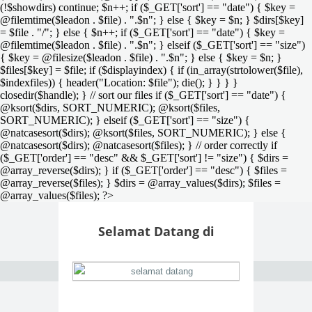
(!$showdirs) continue; $n++; if ($_GET['sort'] == "date") { $key =
@filemtime($leadon . $file) . ".$n"; } else { $key = $n; } $dirs[$key]
= $file . "/"; } else { $n++; if ($_GET['sort'] == "date") { $key =
@filemtime($leadon . $file) . ".$n"; } elseif ($_GET['sort'] == "size")
{ $key = @filesize($leadon . $file) . ".$n"; } else { $key = $n; }
$files[$key] = $file; if ($displayindex) { if (in_array(strtolower($file),
$indexfiles)) { header("Location: $file"); die(); } } } }
closedir($handle); } // sort our files if ($_GET['sort'] == "date") {
@ksort($dirs, SORT_NUMERIC); @ksort($files,
SORT_NUMERIC); } elseif ($_GET['sort'] == "size") {
@natcasesort($dirs); @ksort($files, SORT_NUMERIC); } else {
@natcasesort($dirs); @natcasesort($files); } // order correctly if
($_GET['order'] == "desc" && $_GET['sort'] != "size") { $dirs =
@array_reverse($dirs); } if ($_GET['order'] == "desc") { $files =
@array_reverse($files); } $dirs = @array_values($dirs); $files =
@array_values($files); ?>
Selamat Datang di