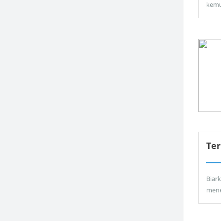
kemu
Ter
Biar
men