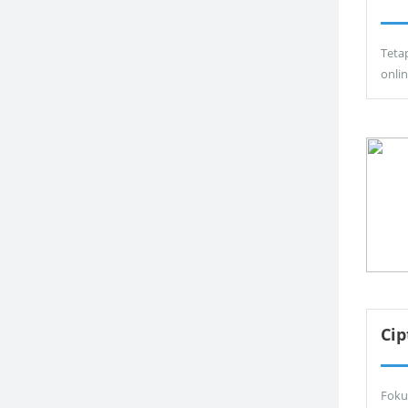
Teta
onli
Ci
Foku