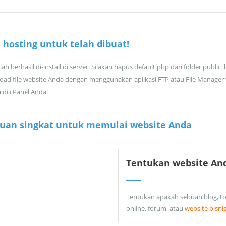
 hosting untuk
telah dibuat!
ah berhasil di-install di server. Silakan hapus default.php dari folder public
oad file website Anda dengan menggunakan aplikasi FTP atau File Manager
a di cPanel Anda.
uan singkat untuk memulai website Anda
Tentukan website An
Tentukan apakah sebuah blog, t
online, forum, atau
website bisni