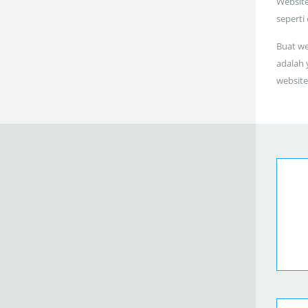
Website
seperti
Buat we
adalah 
website