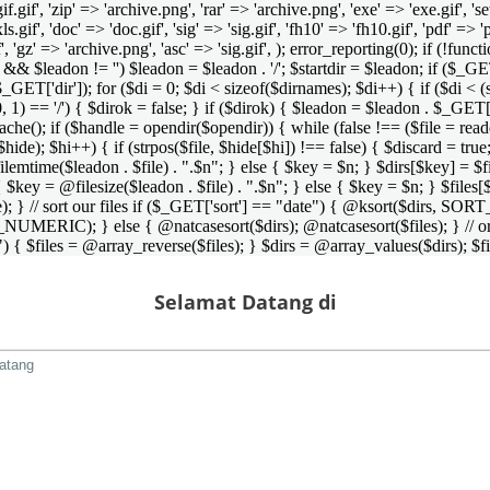
 'gif.gif', 'zip' => 'archive.png', 'rar' => 'archive.png', 'exe' => 'exe.gif', '
'xls.gif', 'doc' => 'doc.gif', 'sig' => 'sig.gif', 'fh10' => 'fh10.gif', 'pdf' =>
if', 'gz' => 'archive.png', 'asc' => 'sig.gif', ); error_reporting(0); if (!
/') && $leadon != '') $leadon = $leadon . '/'; $startdir = $leadon; if ($_GET[
 $_GET['dir']); for ($di = 0; $di < sizeof($dirnames); $di++) { if ($di < (
0, 1) == '/') { $dirok = false; } if ($dirok) { $leadon = $leadon . $_GET['
che(); if ($handle = opendir($opendir)) { while (false !== ($file = readdir($
($hide); $hi++) { if (strpos($file, $hide[$hi]) !== false) { $discard = true
emtime($leadon . $file) . ".$n"; } else { $key = $n; } $dirs[$key] = $fi
$key = @filesize($leadon . $file) . ".$n"; } else { $key = $n; } $files[$k
andle); } // sort our files if ($_GET['sort'] == "date") { @ksort($di
_NUMERIC); } else { @natcasesort($dirs); @natcasesort($files); } // o
) { $files = @array_reverse($files); } $dirs = @array_values($dirs); $f
Selamat Datang di