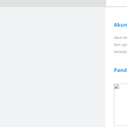
Akun
Akun tel
dan upl
tersedi
Pand