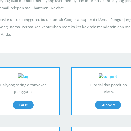
 yang baik memiliki menu yang user friendly dan informasi kontak yang jela
 email, telepon atau bantuan live chat.
bsite untuk pengguna, bukan untuk Google ataupun diri Anda. Pengunjun
yang utama. Perhatikan kebutuhan mereka ketika Anda mendesain dan me
 Anda.
Hal yang sering ditanyakan
Tutorial dan panduan
pengguna.
teknis.
FAQs
Support