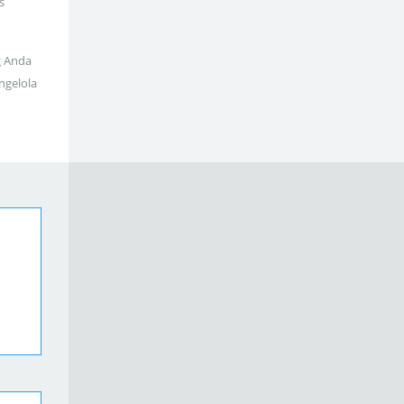
s
g Anda
ngelola