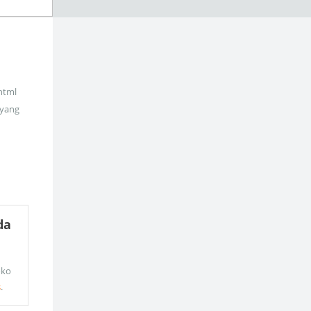
_html
 yang
da
oko
s
.