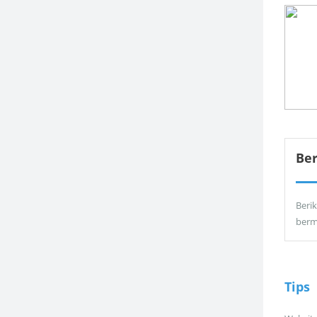
Be
Berik
berm
Tips