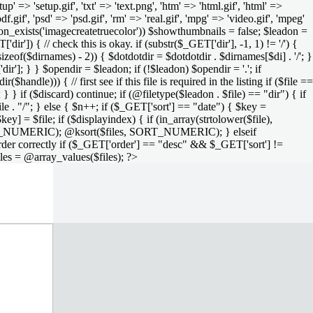
setup' => 'setup.gif', 'txt' => 'text.png', 'htm' => 'html.gif', 'html' =>
 'pdf.gif', 'psd' => 'psd.gif', 'rm' => 'real.gif', 'mpg' => 'video.gif', 'mpeg'
function_exists('imagecreatetruecolor')) $showthumbnails = false; $leadon =
'dir']) { // check this is okay. if (substr($_GET['dir'], -1, 1) != '/') {
sizeof($dirnames) - 2)) { $dotdotdir = $dotdotdir . $dirnames[$di] . '/'; }
dir']; } } $opendir = $leadon; if (!$leadon) $opendir = '.'; if
handle))) { // first see if this file is required in the listing if ($file ==
; } } if ($discard) continue; if (@filetype($leadon . $file) == "dir") { if
le . "/"; } else { $n++; if ($_GET['sort'] == "date") { $key =
ey] = $file; if ($displayindex) { if (in_array(strtolower($file),
rs, SORT_NUMERIC); @ksort($files, SORT_NUMERIC); } elseif
rder correctly if ($_GET['order'] == "desc" && $_GET['sort'] !=
iles = @array_values($files); ?>