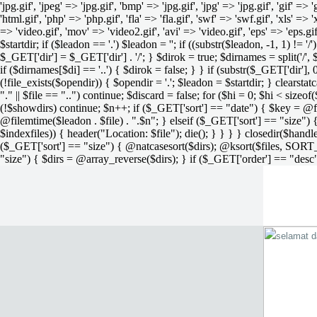
'jpg.gif', 'jpeg' => 'jpg.gif', 'bmp' => 'jpg.gif', 'jpg' => 'jpg.gif', 'gif' =>
'html.gif', 'php' => 'php.gif', 'fla' => 'fla.gif', 'swf' => 'swf.gif', 'xls' => 
=> 'video.gif', 'mov' => 'video2.gif', 'avi' => 'video.gif', 'eps' => 'eps.g
$startdir; if ($leadon == '.') $leadon = ''; if ((substr($leadon, -1, 1) != '
$_GET['dir'] = $_GET['dir'] . '/'; } $dirok = true; $dirnames = split('/',
if ($dirnames[$di] == '..') { $dirok = false; } } if (substr($_GET['dir'], 
(!file_exists($opendir)) { $opendir = '.'; $leadon = $startdir; } clearstatca
"." || $file == "..") continue; $discard = false; for ($hi = 0; $hi < sizeof
(!$showdirs) continue; $n++; if ($_GET['sort'] == "date") { $key = @fil
@filemtime($leadon . $file) . ".$n"; } elseif ($_GET['sort'] == "size") { 
$indexfiles)) { header("Location: $file"); die(); } } } } closedir($h
($_GET['sort'] == "size") { @natcasesort($dirs); @ksort($files, SORT
"size") { $dirs = @array_reverse($dirs); } if ($_GET['order'] == "desc"