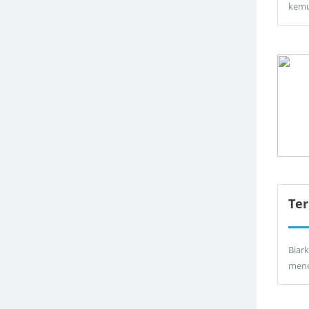
kemu
Ter
Biar
men