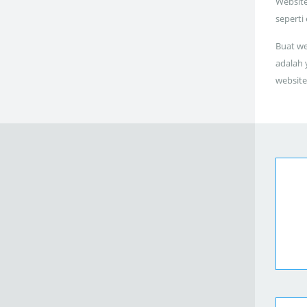
Website
seperti
Buat we
adalah 
website