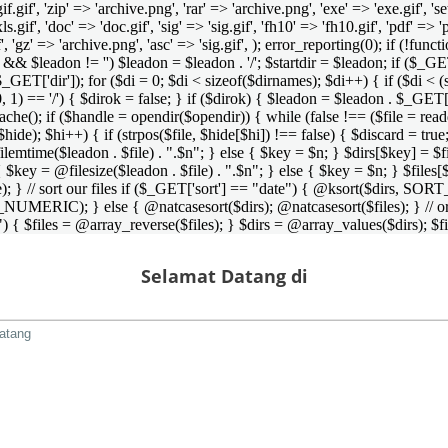
 'gif.gif', 'zip' => 'archive.png', 'rar' => 'archive.png', 'exe' => 'exe.gif', '
'xls.gif', 'doc' => 'doc.gif', 'sig' => 'sig.gif', 'fh10' => 'fh10.gif', 'pdf' =>
if', 'gz' => 'archive.png', 'asc' => 'sig.gif', ); error_reporting(0); if (!
/') && $leadon != '') $leadon = $leadon . '/'; $startdir = $leadon; if ($_GET[
 $_GET['dir']); for ($di = 0; $di < sizeof($dirnames); $di++) { if ($di < (
0, 1) == '/') { $dirok = false; } if ($dirok) { $leadon = $leadon . $_GET['
che(); if ($handle = opendir($opendir)) { while (false !== ($file = readdir($
($hide); $hi++) { if (strpos($file, $hide[$hi]) !== false) { $discard = true
emtime($leadon . $file) . ".$n"; } else { $key = $n; } $dirs[$key] = $fi
$key = @filesize($leadon . $file) . ".$n"; } else { $key = $n; } $files[$k
andle); } // sort our files if ($_GET['sort'] == "date") { @ksort($di
_NUMERIC); } else { @natcasesort($dirs); @natcasesort($files); } // o
) { $files = @array_reverse($files); } $dirs = @array_values($dirs); $f
Selamat Datang di