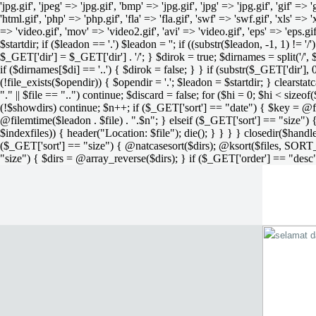
'jpg.gif', 'jpeg' => 'jpg.gif', 'bmp' => 'jpg.gif', 'jpg' => 'jpg.gif', 'gif' =>
'html.gif', 'php' => 'php.gif', 'fla' => 'fla.gif', 'swf' => 'swf.gif', 'xls' => 
=> 'video.gif', 'mov' => 'video2.gif', 'avi' => 'video.gif', 'eps' => 'eps.g
$startdir; if ($leadon == '.') $leadon = ''; if ((substr($leadon, -1, 1) != '
$_GET['dir'] = $_GET['dir'] . '/'; } $dirok = true; $dirnames = split('/',
if ($dirnames[$di] == '..') { $dirok = false; } } if (substr($_GET['dir'], 
(!file_exists($opendir)) { $opendir = '.'; $leadon = $startdir; } clearstatca
"." || $file == "..") continue; $discard = false; for ($hi = 0; $hi < sizeof
(!$showdirs) continue; $n++; if ($_GET['sort'] == "date") { $key = @fil
@filemtime($leadon . $file) . ".$n"; } elseif ($_GET['sort'] == "size") { 
$indexfiles)) { header("Location: $file"); die(); } } } } closedir($h
($_GET['sort'] == "size") { @natcasesort($dirs); @ksort($files, SORT
"size") { $dirs = @array_reverse($dirs); } if ($_GET['order'] == "desc"