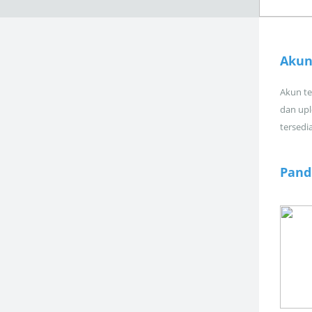
Akun
Akun tel
dan upl
tersedi
Pand