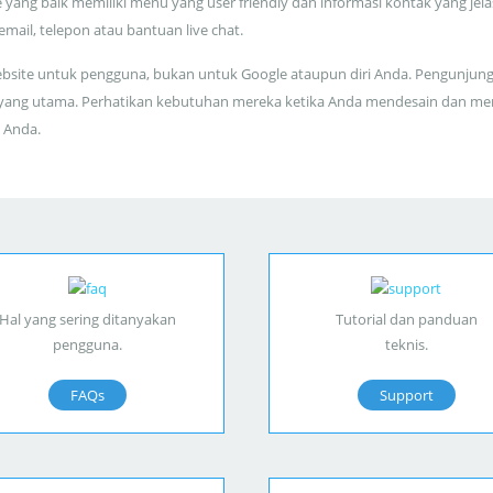
 yang baik memiliki menu yang user friendly dan informasi kontak yang jela
 email, telepon atau bantuan live chat.
bsite untuk pengguna, bukan untuk Google ataupun diri Anda. Pengunjun
yang utama. Perhatikan kebutuhan mereka ketika Anda mendesain dan me
 Anda.
Hal yang sering ditanyakan
Tutorial dan panduan
pengguna.
teknis.
FAQs
Support