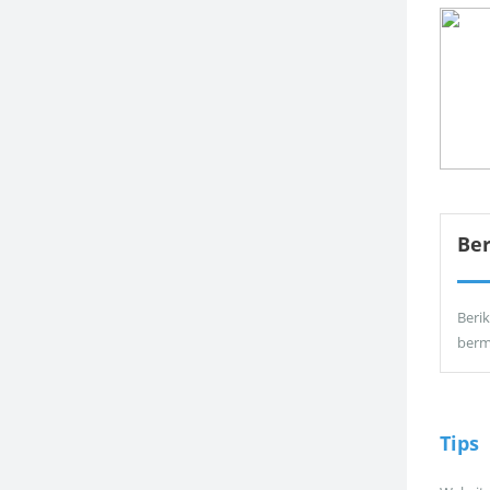
Be
Berik
berm
Tips