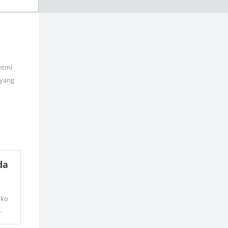
_html
 yang
da
oko
s
.