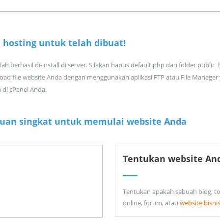
 hosting untuk
telah dibuat!
ah berhasil di-install di server. Silakan hapus default.php dari folder public
oad file website Anda dengan menggunakan aplikasi FTP atau File Manager
a di cPanel Anda.
uan singkat untuk memulai website Anda
Tentukan website An
Tentukan apakah sebuah blog, t
online, forum, atau
website bisni