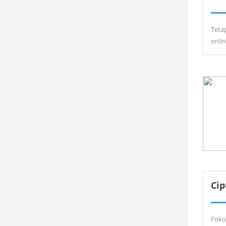
Teta
onli
Ci
Foku