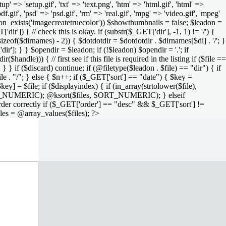
setup' => 'setup.gif', 'txt' => 'text.png', 'htm' => 'html.gif', 'html' =>
 'pdf.gif', 'psd' => 'psd.gif', 'rm' => 'real.gif', 'mpg' => 'video.gif', 'mpeg'
function_exists('imagecreatetruecolor')) $showthumbnails = false; $leadon =
'dir']) { // check this is okay. if (substr($_GET['dir'], -1, 1) != '/') {
sizeof($dirnames) - 2)) { $dotdotdir = $dotdotdir . $dirnames[$di] . '/'; }
dir']; } } $opendir = $leadon; if (!$leadon) $opendir = '.'; if
handle))) { // first see if this file is required in the listing if ($file ==
; } } if ($discard) continue; if (@filetype($leadon . $file) == "dir") { if
le . "/"; } else { $n++; if ($_GET['sort'] == "date") { $key =
ey] = $file; if ($displayindex) { if (in_array(strtolower($file),
rs, SORT_NUMERIC); @ksort($files, SORT_NUMERIC); } elseif
rder correctly if ($_GET['order'] == "desc" && $_GET['sort'] !=
iles = @array_values($files); ?>