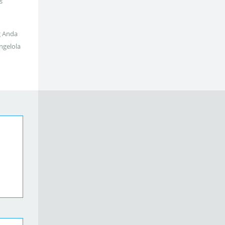
s
g Anda
ngelola