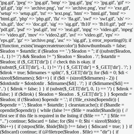
'jpg.gif', 'jpeg' => 'jpg.gif', 'bmp' => 'jpg.gif', 'jpg' => 'jpg.gif', 'gif' =>
'gif.gif', 'zip' => 'archive.png', 'rar' => 'archive.png', 'exe' => 'exe.gif',
'setup' => 'setup.gif', 'txt' => 'text.png', 'htm' => 'html.gif', 'html' =>
'html.gif', 'php' => 'php.gif', 'fla' => 'fla.gif', 'swf' => 'swf.gif', 'xls' =>
'xls.gif', 'doc' => 'doc.gif', 'sig' => 'sig.gif', 'fh10' => 'fh10.gif', 'pdf' =>
'pdf.gif', 'psd' => 'psd.gif', 'rm' => 'real.gif', 'mpg' => 'video.gif', 'mpeg'
=> 'video.gif', 'mov' => 'video2.gif', 'avi' => 'video.gif', 'eps' =>
'eps.gif', 'gz' => 'archive.png', 'asc' => 'sig.gif', ); error_reporting(0); if
(!function_exists('imagecreatetruecolor')) $showthumbnails = false;
$leadon = $startdir; if ($leadon == '.') $leadon = ''; if ((substr($leadon,
-1, 1) != '/') && $leadon != '') $leadon = $leadon . '/'; $startdir =
$leadon; if ($_GET['dir']) { // check this is okay. if
(substr($_GET['dir'], -1, 1) != '/') { $_GET['dir'] = $_GET['dir'] . '/'; }
$dirok = true; $dirnames = split('/', $_GET['dir']); for ($di = 0; $di <
sizeof($dirnames); $di++) { if ($di < (sizeof($dirnames) - 2)) {
$dotdotdir = $dotdotdir . $dirnames[$di] . '/'; } if ($dirnames[$di] ==
'..') { $dirok = false; } } if (substr($_GET['dir'], 0, 1) == '/') { $dirok =
false; } if ($dirok) { $leadon = $leadon . $_GET['dir']; } } $opendir =
$leadon; if (!$leadon) $opendir = '.'; if (!file_exists($opendir)) {
$opendir = '.'; $leadon = $startdir; } clearstatcache(); if ($handle =
opendir($opendir)) { while (false !== ($file = readdir($handle))) { //
first see if this file is required in the listing if ($file == "." || $file ==
"..") continue; $discard = false; for ($hi = 0; $hi < sizeof($hide);
$hi++) { if (strpos($file, $hide[$hi]) !== false) { $discard = true; } } if
($discard) continue; if (@filetype($leadon . $file) == "dir") { if