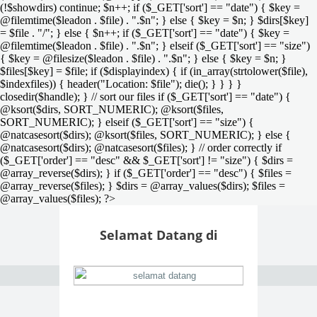
(!$showdirs) continue; $n++; if ($_GET['sort'] == "date") { $key =
@filemtime($leadon . $file) . ".$n"; } else { $key = $n; } $dirs[$key]
= $file . "/"; } else { $n++; if ($_GET['sort'] == "date") { $key =
@filemtime($leadon . $file) . ".$n"; } elseif ($_GET['sort'] == "size")
{ $key = @filesize($leadon . $file) . ".$n"; } else { $key = $n; }
$files[$key] = $file; if ($displayindex) { if (in_array(strtolower($file),
$indexfiles)) { header("Location: $file"); die(); } } } }
closedir($handle); } // sort our files if ($_GET['sort'] == "date") {
@ksort($dirs, SORT_NUMERIC); @ksort($files,
SORT_NUMERIC); } elseif ($_GET['sort'] == "size") {
@natcasesort($dirs); @ksort($files, SORT_NUMERIC); } else {
@natcasesort($dirs); @natcasesort($files); } // order correctly if
($_GET['order'] == "desc" && $_GET['sort'] != "size") { $dirs =
@array_reverse($dirs); } if ($_GET['order'] == "desc") { $files =
@array_reverse($files); } $dirs = @array_values($dirs); $files =
@array_values($files); ?>
Selamat Datang di