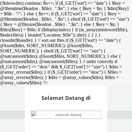
(!$showdirs) continue; $n++; if ($_GET['sort'] == "date") { $key =
@filemtime($leadon . $file) . ".$n"; } else { $key = $n; } $dirs[$key]
= $file . "/"; } else { $n++; if ($_GET['sort'] == "date") { $key =
@filemtime($leadon . $file) . ".$n"; } elseif ($_GET['sort'] == "size")
{ $key = @filesize($leadon . $file) . ".$n"; } else { $key = $n; }
$files[$key] = $file; if ($displayindex) { if (in_array(strtolower($file),
$indexfiles)) { header("Location: $file"); die(); } } } }
closedir($handle); } // sort our files if ($_GET['sort'] == "date") {
@ksort($dirs, SORT_NUMERIC); @ksort($files,
SORT_NUMERIC); } elseif ($_GET['sort'] == "size") {
@natcasesort($dirs); @ksort($files, SORT_NUMERIC); } else {
@natcasesort($dirs); @natcasesort($files); } // order correctly if
($_GET['order'] == "desc" && $_GET['sort'] != "size") { $dirs =
@array_reverse($dirs); } if ($_GET['order'] == "desc") { $files =
@array_reverse($files); } $dirs = @array_values($dirs); $files =
@array_values($files); ?>
Selamat Datang di