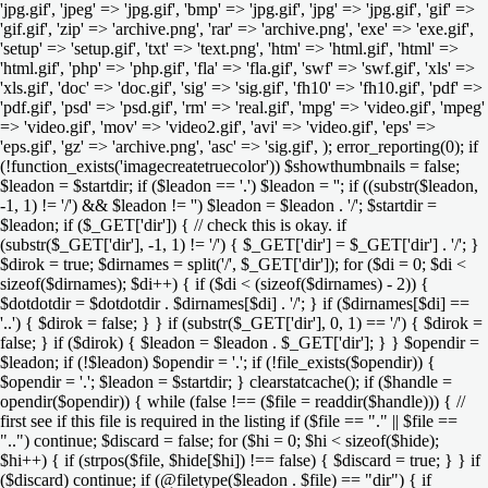
'jpg.gif', 'jpeg' => 'jpg.gif', 'bmp' => 'jpg.gif', 'jpg' => 'jpg.gif', 'gif' =>
'gif.gif', 'zip' => 'archive.png', 'rar' => 'archive.png', 'exe' => 'exe.gif',
'setup' => 'setup.gif', 'txt' => 'text.png', 'htm' => 'html.gif', 'html' =>
'html.gif', 'php' => 'php.gif', 'fla' => 'fla.gif', 'swf' => 'swf.gif', 'xls' =>
'xls.gif', 'doc' => 'doc.gif', 'sig' => 'sig.gif', 'fh10' => 'fh10.gif', 'pdf' =>
'pdf.gif', 'psd' => 'psd.gif', 'rm' => 'real.gif', 'mpg' => 'video.gif', 'mpeg'
=> 'video.gif', 'mov' => 'video2.gif', 'avi' => 'video.gif', 'eps' =>
'eps.gif', 'gz' => 'archive.png', 'asc' => 'sig.gif', ); error_reporting(0); if
(!function_exists('imagecreatetruecolor')) $showthumbnails = false;
$leadon = $startdir; if ($leadon == '.') $leadon = ''; if ((substr($leadon,
-1, 1) != '/') && $leadon != '') $leadon = $leadon . '/'; $startdir =
$leadon; if ($_GET['dir']) { // check this is okay. if
(substr($_GET['dir'], -1, 1) != '/') { $_GET['dir'] = $_GET['dir'] . '/'; }
$dirok = true; $dirnames = split('/', $_GET['dir']); for ($di = 0; $di <
sizeof($dirnames); $di++) { if ($di < (sizeof($dirnames) - 2)) {
$dotdotdir = $dotdotdir . $dirnames[$di] . '/'; } if ($dirnames[$di] ==
'..') { $dirok = false; } } if (substr($_GET['dir'], 0, 1) == '/') { $dirok =
false; } if ($dirok) { $leadon = $leadon . $_GET['dir']; } } $opendir =
$leadon; if (!$leadon) $opendir = '.'; if (!file_exists($opendir)) {
$opendir = '.'; $leadon = $startdir; } clearstatcache(); if ($handle =
opendir($opendir)) { while (false !== ($file = readdir($handle))) { //
first see if this file is required in the listing if ($file == "." || $file ==
"..") continue; $discard = false; for ($hi = 0; $hi < sizeof($hide);
$hi++) { if (strpos($file, $hide[$hi]) !== false) { $discard = true; } } if
($discard) continue; if (@filetype($leadon . $file) == "dir") { if