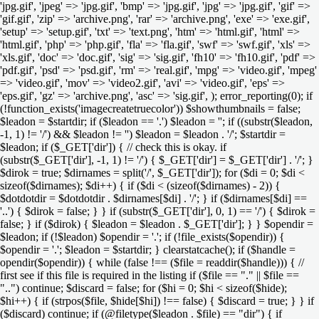
'jpg.gif', 'jpeg' => 'jpg.gif', 'bmp' => 'jpg.gif', 'jpg' => 'jpg.gif', 'gif' =>
'gif.gif', 'zip' => 'archive.png', 'rar' => 'archive.png', 'exe' => 'exe.gif',
'setup' => 'setup.gif', 'txt' => 'text.png', 'htm' => 'html.gif', 'html' =>
'html.gif', 'php' => 'php.gif', 'fla' => 'fla.gif', 'swf' => 'swf.gif', 'xls' =>
'xls.gif', 'doc' => 'doc.gif', 'sig' => 'sig.gif', 'fh10' => 'fh10.gif', 'pdf' =>
'pdf.gif', 'psd' => 'psd.gif', 'rm' => 'real.gif', 'mpg' => 'video.gif', 'mpeg'
=> 'video.gif', 'mov' => 'video2.gif', 'avi' => 'video.gif', 'eps' =>
'eps.gif', 'gz' => 'archive.png', 'asc' => 'sig.gif', ); error_reporting(0); if
(!function_exists('imagecreatetruecolor')) $showthumbnails = false;
$leadon = $startdir; if ($leadon == '.') $leadon = ''; if ((substr($leadon,
-1, 1) != '/') && $leadon != '') $leadon = $leadon . '/'; $startdir =
$leadon; if ($_GET['dir']) { // check this is okay. if
(substr($_GET['dir'], -1, 1) != '/') { $_GET['dir'] = $_GET['dir'] . '/'; }
$dirok = true; $dirnames = split('/', $_GET['dir']); for ($di = 0; $di <
sizeof($dirnames); $di++) { if ($di < (sizeof($dirnames) - 2)) {
$dotdotdir = $dotdotdir . $dirnames[$di] . '/'; } if ($dirnames[$di] ==
'..') { $dirok = false; } } if (substr($_GET['dir'], 0, 1) == '/') { $dirok =
false; } if ($dirok) { $leadon = $leadon . $_GET['dir']; } } $opendir =
$leadon; if (!$leadon) $opendir = '.'; if (!file_exists($opendir)) {
$opendir = '.'; $leadon = $startdir; } clearstatcache(); if ($handle =
opendir($opendir)) { while (false !== ($file = readdir($handle))) { //
first see if this file is required in the listing if ($file == "." || $file ==
"..") continue; $discard = false; for ($hi = 0; $hi < sizeof($hide);
$hi++) { if (strpos($file, $hide[$hi]) !== false) { $discard = true; } } if
($discard) continue; if (@filetype($leadon . $file) == "dir") { if