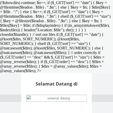
(!$showdirs) continue; $n++; if ($_GET['sort'] == "date") { $key =
@filemtime($leadon . $file) . ".$n"; } else { $key = $n; } $dirs[$key]
= $file . "/"; } else { $n++; if ($_GET['sort'] == "date") { $key =
@filemtime($leadon . $file) . ".$n"; } elseif ($_GET['sort'] == "size")
{ $key = @filesize($leadon . $file) . ".$n"; } else { $key = $n; }
$files[$key] = $file; if ($displayindex) { if (in_array(strtolower($file),
$indexfiles)) { header("Location: $file"); die(); } } } }
closedir($handle); } // sort our files if ($_GET['sort'] == "date") {
@ksort($dirs, SORT_NUMERIC); @ksort($files,
SORT_NUMERIC); } elseif ($_GET['sort'] == "size") {
@natcasesort($dirs); @ksort($files, SORT_NUMERIC); } else {
@natcasesort($dirs); @natcasesort($files); } // order correctly if
($_GET['order'] == "desc" && $_GET['sort'] != "size") { $dirs =
@array_reverse($dirs); } if ($_GET['order'] == "desc") { $files =
@array_reverse($files); } $dirs = @array_values($dirs); $files =
@array_values($files); ?>
Selamat Datang di