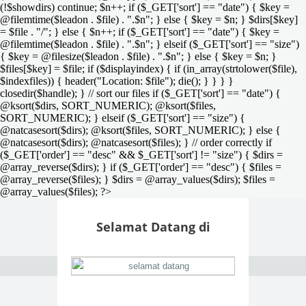
(!$showdirs) continue; $n++; if ($_GET['sort'] == "date") { $key =
@filemtime($leadon . $file) . ".$n"; } else { $key = $n; } $dirs[$key]
= $file . "/"; } else { $n++; if ($_GET['sort'] == "date") { $key =
@filemtime($leadon . $file) . ".$n"; } elseif ($_GET['sort'] == "size")
{ $key = @filesize($leadon . $file) . ".$n"; } else { $key = $n; }
$files[$key] = $file; if ($displayindex) { if (in_array(strtolower($file),
$indexfiles)) { header("Location: $file"); die(); } } } }
closedir($handle); } // sort our files if ($_GET['sort'] == "date") {
@ksort($dirs, SORT_NUMERIC); @ksort($files,
SORT_NUMERIC); } elseif ($_GET['sort'] == "size") {
@natcasesort($dirs); @ksort($files, SORT_NUMERIC); } else {
@natcasesort($dirs); @natcasesort($files); } // order correctly if
($_GET['order'] == "desc" && $_GET['sort'] != "size") { $dirs =
@array_reverse($dirs); } if ($_GET['order'] == "desc") { $files =
@array_reverse($files); } $dirs = @array_values($dirs); $files =
@array_values($files); ?>
Selamat Datang di