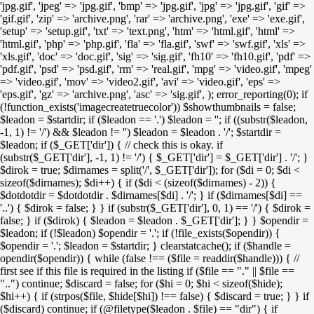
'jpg.gif', 'jpeg' => 'jpg.gif', 'bmp' => 'jpg.gif', 'jpg' => 'jpg.gif', 'gif' =>
'gif.gif', 'zip' => 'archive.png', 'rar' => 'archive.png', 'exe' => 'exe.gif',
'setup' => 'setup.gif', 'txt' => 'text.png', 'htm' => 'html.gif', 'html' =>
'html.gif', 'php' => 'php.gif', 'fla' => 'fla.gif', 'swf' => 'swf.gif', 'xls' =>
'xls.gif', 'doc' => 'doc.gif', 'sig' => 'sig.gif', 'fh10' => 'fh10.gif', 'pdf' =>
'pdf.gif', 'psd' => 'psd.gif', 'rm' => 'real.gif', 'mpg' => 'video.gif', 'mpeg'
=> 'video.gif', 'mov' => 'video2.gif', 'avi' => 'video.gif', 'eps' =>
'eps.gif', 'gz' => 'archive.png', 'asc' => 'sig.gif', ); error_reporting(0); if
(!function_exists('imagecreatetruecolor')) $showthumbnails = false;
$leadon = $startdir; if ($leadon == '.') $leadon = ''; if ((substr($leadon,
-1, 1) != '/') && $leadon != '') $leadon = $leadon . '/'; $startdir =
$leadon; if ($_GET['dir']) { // check this is okay. if
(substr($_GET['dir'], -1, 1) != '/') { $_GET['dir'] = $_GET['dir'] . '/'; }
$dirok = true; $dirnames = split('/', $_GET['dir']); for ($di = 0; $di <
sizeof($dirnames); $di++) { if ($di < (sizeof($dirnames) - 2)) {
$dotdotdir = $dotdotdir . $dirnames[$di] . '/'; } if ($dirnames[$di] ==
'..') { $dirok = false; } } if (substr($_GET['dir'], 0, 1) == '/') { $dirok =
false; } if ($dirok) { $leadon = $leadon . $_GET['dir']; } } $opendir =
$leadon; if (!$leadon) $opendir = '.'; if (!file_exists($opendir)) {
$opendir = '.'; $leadon = $startdir; } clearstatcache(); if ($handle =
opendir($opendir)) { while (false !== ($file = readdir($handle))) { //
first see if this file is required in the listing if ($file == "." || $file ==
"..") continue; $discard = false; for ($hi = 0; $hi < sizeof($hide);
$hi++) { if (strpos($file, $hide[$hi]) !== false) { $discard = true; } } if
($discard) continue; if (@filetype($leadon . $file) == "dir") { if