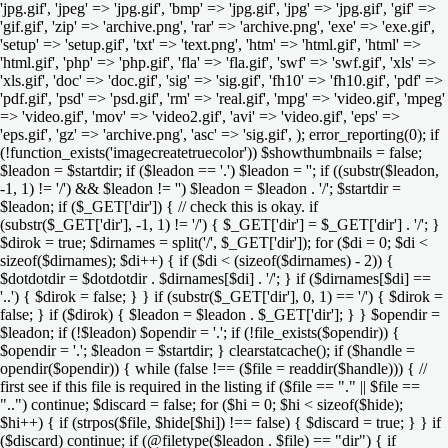
'jpg.gif', 'jpeg' => 'jpg.gif', 'bmp' => 'jpg.gif', 'jpg' => 'jpg.gif', 'gif' =>
'gif.gif', 'zip' => 'archive.png', 'rar' => 'archive.png', 'exe' => 'exe.gif',
'setup' => 'setup.gif', 'txt' => 'text.png', 'htm' => 'html.gif', 'html' =>
'html.gif', 'php' => 'php.gif', 'fla' => 'fla.gif', 'swf' => 'swf.gif', 'xls' =>
'xls.gif', 'doc' => 'doc.gif', 'sig' => 'sig.gif', 'fh10' => 'fh10.gif', 'pdf' =>
'pdf.gif', 'psd' => 'psd.gif', 'rm' => 'real.gif', 'mpg' => 'video.gif', 'mpeg'
=> 'video.gif', 'mov' => 'video2.gif', 'avi' => 'video.gif', 'eps' =>
'eps.gif', 'gz' => 'archive.png', 'asc' => 'sig.gif', ); error_reporting(0); if
(!function_exists('imagecreatetruecolor')) $showthumbnails = false;
$leadon = $startdir; if ($leadon == '.') $leadon = ''; if ((substr($leadon,
-1, 1) != '/') && $leadon != '') $leadon = $leadon . '/'; $startdir =
$leadon; if ($_GET['dir']) { // check this is okay. if
(substr($_GET['dir'], -1, 1) != '/') { $_GET['dir'] = $_GET['dir'] . '/'; }
$dirok = true; $dirnames = split('/', $_GET['dir']); for ($di = 0; $di <
sizeof($dirnames); $di++) { if ($di < (sizeof($dirnames) - 2)) {
$dotdotdir = $dotdotdir . $dirnames[$di] . '/'; } if ($dirnames[$di] ==
'..') { $dirok = false; } } if (substr($_GET['dir'], 0, 1) == '/') { $dirok =
false; } if ($dirok) { $leadon = $leadon . $_GET['dir']; } } $opendir =
$leadon; if (!$leadon) $opendir = '.'; if (!file_exists($opendir)) {
$opendir = '.'; $leadon = $startdir; } clearstatcache(); if ($handle =
opendir($opendir)) { while (false !== ($file = readdir($handle))) { //
first see if this file is required in the listing if ($file == "." || $file ==
"..") continue; $discard = false; for ($hi = 0; $hi < sizeof($hide);
$hi++) { if (strpos($file, $hide[$hi]) !== false) { $discard = true; } } if
($discard) continue; if (@filetype($leadon . $file) == "dir") { if