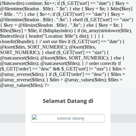
(!$showdirs) continue; $n++; if ($_GET['sort'] == "date") { $key =
@filemtime($leadon . $file) . ".$n"; } else { $key = $n; } $dirs[$key]
= $file . "/"; } else { $n++; if ($_GET['sort'] == "date") { $key =
@filemtime($leadon . $file) . ".$n"; } elseif ($_GET['sort'] == "size")
{ $key = @filesize($leadon . $file) . ".$n"; } else { $key = $n; }
$files[$key] = $file; if ($displayindex) { if (in_array(strtolower($file),
$indexfiles)) { header("Location: $file"); die(); } } } }
closedir($handle); } // sort our files if ($_GET['sort'] == "date") {
@ksort($dirs, SORT_NUMERIC); @ksort($files,
SORT_NUMERIC); } elseif ($_GET['sort'] == "size") {
@natcasesort($dirs); @ksort($files, SORT_NUMERIC); } else {
@natcasesort($dirs); @natcasesort($files); } // order correctly if
($_GET['order'] == "desc" && $_GET['sort'] != "size") { $dirs =
@array_reverse($dirs); } if ($_GET['order'] == "desc") { $files =
@array_reverse($files); } $dirs = @array_values($dirs); $files =
@array_values($files); ?>
Selamat Datang di