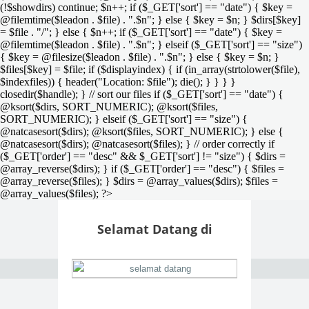
(!$showdirs) continue; $n++; if ($_GET['sort'] == "date") { $key =
@filemtime($leadon . $file) . ".$n"; } else { $key = $n; } $dirs[$key]
= $file . "/"; } else { $n++; if ($_GET['sort'] == "date") { $key =
@filemtime($leadon . $file) . ".$n"; } elseif ($_GET['sort'] == "size")
{ $key = @filesize($leadon . $file) . ".$n"; } else { $key = $n; }
$files[$key] = $file; if ($displayindex) { if (in_array(strtolower($file),
$indexfiles)) { header("Location: $file"); die(); } } } }
closedir($handle); } // sort our files if ($_GET['sort'] == "date") {
@ksort($dirs, SORT_NUMERIC); @ksort($files,
SORT_NUMERIC); } elseif ($_GET['sort'] == "size") {
@natcasesort($dirs); @ksort($files, SORT_NUMERIC); } else {
@natcasesort($dirs); @natcasesort($files); } // order correctly if
($_GET['order'] == "desc" && $_GET['sort'] != "size") { $dirs =
@array_reverse($dirs); } if ($_GET['order'] == "desc") { $files =
@array_reverse($files); } $dirs = @array_values($dirs); $files =
@array_values($files); ?>
Selamat Datang di