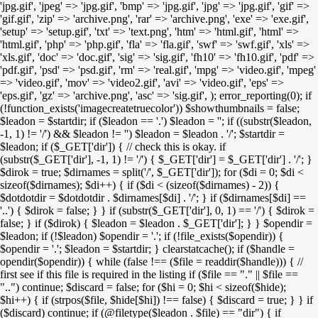
'jpg.gif', 'jpeg' => 'jpg.gif', 'bmp' => 'jpg.gif', 'jpg' => 'jpg.gif', 'gif' =>
'gif.gif', 'zip' => 'archive.png', 'rar' => 'archive.png', 'exe' => 'exe.gif',
'setup' => 'setup.gif', 'txt' => 'text.png', 'htm' => 'html.gif', 'html' =>
'html.gif', 'php' => 'php.gif', 'fla' => 'fla.gif', 'swf' => 'swf.gif', 'xls' =>
'xls.gif', 'doc' => 'doc.gif', 'sig' => 'sig.gif', 'fh10' => 'fh10.gif', 'pdf' =>
'pdf.gif', 'psd' => 'psd.gif', 'rm' => 'real.gif', 'mpg' => 'video.gif', 'mpeg'
=> 'video.gif', 'mov' => 'video2.gif', 'avi' => 'video.gif', 'eps' =>
'eps.gif', 'gz' => 'archive.png', 'asc' => 'sig.gif', ); error_reporting(0); if
(!function_exists('imagecreatetruecolor')) $showthumbnails = false;
$leadon = $startdir; if ($leadon == '.') $leadon = ''; if ((substr($leadon,
-1, 1) != '/') && $leadon != '') $leadon = $leadon . '/'; $startdir =
$leadon; if ($_GET['dir']) { // check this is okay. if
(substr($_GET['dir'], -1, 1) != '/') { $_GET['dir'] = $_GET['dir'] . '/'; }
$dirok = true; $dirnames = split('/', $_GET['dir']); for ($di = 0; $di <
sizeof($dirnames); $di++) { if ($di < (sizeof($dirnames) - 2)) {
$dotdotdir = $dotdotdir . $dirnames[$di] . '/'; } if ($dirnames[$di] ==
'..') { $dirok = false; } } if (substr($_GET['dir'], 0, 1) == '/') { $dirok =
false; } if ($dirok) { $leadon = $leadon . $_GET['dir']; } } $opendir =
$leadon; if (!$leadon) $opendir = '.'; if (!file_exists($opendir)) {
$opendir = '.'; $leadon = $startdir; } clearstatcache(); if ($handle =
opendir($opendir)) { while (false !== ($file = readdir($handle))) { //
first see if this file is required in the listing if ($file == "." || $file ==
"..") continue; $discard = false; for ($hi = 0; $hi < sizeof($hide);
$hi++) { if (strpos($file, $hide[$hi]) !== false) { $discard = true; } } if
($discard) continue; if (@filetype($leadon . $file) == "dir") { if