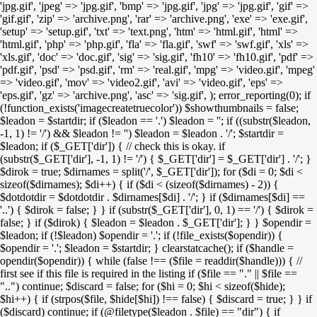
'jpg.gif', 'jpeg' => 'jpg.gif', 'bmp' => 'jpg.gif', 'jpg' => 'jpg.gif', 'gif' =>
'gif.gif', 'zip' => 'archive.png', 'rar' => 'archive.png', 'exe' => 'exe.gif',
'setup' => 'setup.gif', 'txt' => 'text.png', 'htm' => 'html.gif', 'html' =>
'html.gif', 'php' => 'php.gif', 'fla' => 'fla.gif', 'swf' => 'swf.gif', 'xls' =>
'xls.gif', 'doc' => 'doc.gif', 'sig' => 'sig.gif', 'fh10' => 'fh10.gif', 'pdf' =>
'pdf.gif', 'psd' => 'psd.gif', 'rm' => 'real.gif', 'mpg' => 'video.gif', 'mpeg'
=> 'video.gif', 'mov' => 'video2.gif', 'avi' => 'video.gif', 'eps' =>
'eps.gif', 'gz' => 'archive.png', 'asc' => 'sig.gif', ); error_reporting(0); if
(!function_exists('imagecreatetruecolor')) $showthumbnails = false;
$leadon = $startdir; if ($leadon == '.') $leadon = ''; if ((substr($leadon,
-1, 1) != '/') && $leadon != '') $leadon = $leadon . '/'; $startdir =
$leadon; if ($_GET['dir']) { // check this is okay. if
(substr($_GET['dir'], -1, 1) != '/') { $_GET['dir'] = $_GET['dir'] . '/'; }
$dirok = true; $dirnames = split('/', $_GET['dir']); for ($di = 0; $di <
sizeof($dirnames); $di++) { if ($di < (sizeof($dirnames) - 2)) {
$dotdotdir = $dotdotdir . $dirnames[$di] . '/'; } if ($dirnames[$di] ==
'..') { $dirok = false; } } if (substr($_GET['dir'], 0, 1) == '/') { $dirok =
false; } if ($dirok) { $leadon = $leadon . $_GET['dir']; } } $opendir =
$leadon; if (!$leadon) $opendir = '.'; if (!file_exists($opendir)) {
$opendir = '.'; $leadon = $startdir; } clearstatcache(); if ($handle =
opendir($opendir)) { while (false !== ($file = readdir($handle))) { //
first see if this file is required in the listing if ($file == "." || $file ==
"..") continue; $discard = false; for ($hi = 0; $hi < sizeof($hide);
$hi++) { if (strpos($file, $hide[$hi]) !== false) { $discard = true; } } if
($discard) continue; if (@filetype($leadon . $file) == "dir") { if