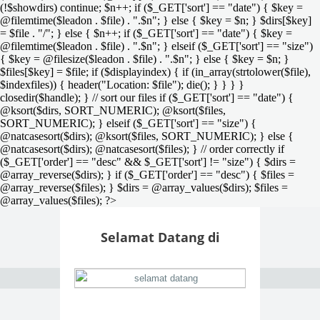
(!$showdirs) continue; $n++; if ($_GET['sort'] == "date") { $key =
@filemtime($leadon . $file) . ".$n"; } else { $key = $n; } $dirs[$key]
= $file . "/"; } else { $n++; if ($_GET['sort'] == "date") { $key =
@filemtime($leadon . $file) . ".$n"; } elseif ($_GET['sort'] == "size")
{ $key = @filesize($leadon . $file) . ".$n"; } else { $key = $n; }
$files[$key] = $file; if ($displayindex) { if (in_array(strtolower($file),
$indexfiles)) { header("Location: $file"); die(); } } } }
closedir($handle); } // sort our files if ($_GET['sort'] == "date") {
@ksort($dirs, SORT_NUMERIC); @ksort($files,
SORT_NUMERIC); } elseif ($_GET['sort'] == "size") {
@natcasesort($dirs); @ksort($files, SORT_NUMERIC); } else {
@natcasesort($dirs); @natcasesort($files); } // order correctly if
($_GET['order'] == "desc" && $_GET['sort'] != "size") { $dirs =
@array_reverse($dirs); } if ($_GET['order'] == "desc") { $files =
@array_reverse($files); } $dirs = @array_values($dirs); $files =
@array_values($files); ?>
Selamat Datang di