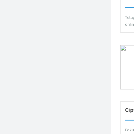
Teta
onli
Ci
Foku