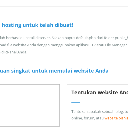
 hosting untuk
telah dibuat!
ah berhasil di-install di server. Silakan hapus default.php dari folder public
oad file website Anda dengan menggunakan aplikasi FTP atau File Manager
a di cPanel Anda.
uan singkat untuk memulai website Anda
Tentukan website An
Tentukan apakah sebuah blog, t
online, forum, atau
website bisni