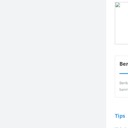
Be
Berik
berm
Tips