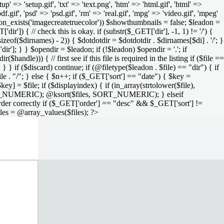
setup' => 'setup.gif', 'txt' => 'text.png', 'htm' => 'html.gif', 'html' =>
 'pdf.gif', 'psd' => 'psd.gif', 'rm' => 'real.gif', 'mpg' => 'video.gif', 'mpeg'
function_exists('imagecreatetruecolor')) $showthumbnails = false; $leadon =
'dir']) { // check this is okay. if (substr($_GET['dir'], -1, 1) != '/') {
sizeof($dirnames) - 2)) { $dotdotdir = $dotdotdir . $dirnames[$di] . '/'; }
dir']; } } $opendir = $leadon; if (!$leadon) $opendir = '.'; if
handle))) { // first see if this file is required in the listing if ($file ==
; } } if ($discard) continue; if (@filetype($leadon . $file) == "dir") { if
le . "/"; } else { $n++; if ($_GET['sort'] == "date") { $key =
ey] = $file; if ($displayindex) { if (in_array(strtolower($file),
rs, SORT_NUMERIC); @ksort($files, SORT_NUMERIC); } elseif
rder correctly if ($_GET['order'] == "desc" && $_GET['sort'] !=
iles = @array_values($files); ?>