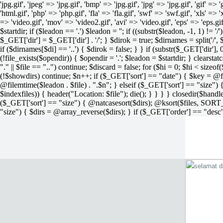
'jpg.gif', 'jpeg' => 'jpg.gif', 'bmp' => 'jpg.gif', 'jpg' => 'jpg.gif', 'gif' =>
'html.gif', 'php' => 'php.gif', 'fla' => 'fla.gif', 'swf' => 'swf.gif', 'xls' => 
=> 'video.gif', 'mov' => 'video2.gif', 'avi' => 'video.gif', 'eps' => 'eps.g
$startdir; if ($leadon == '.') $leadon = ''; if ((substr($leadon, -1, 1) != '
$_GET['dir'] = $_GET['dir'] . '/'; } $dirok = true; $dirnames = split('/',
if ($dirnames[$di] == '..') { $dirok = false; } } if (substr($_GET['dir'], 
(!file_exists($opendir)) { $opendir = '.'; $leadon = $startdir; } clearstatca
"." || $file == "..") continue; $discard = false; for ($hi = 0; $hi < sizeof
(!$showdirs) continue; $n++; if ($_GET['sort'] == "date") { $key = @fil
@filemtime($leadon . $file) . ".$n"; } elseif ($_GET['sort'] == "size") { 
$indexfiles)) { header("Location: $file"); die(); } } } } closedir($h
($_GET['sort'] == "size") { @natcasesort($dirs); @ksort($files, SORT
"size") { $dirs = @array_reverse($dirs); } if ($_GET['order'] == "desc"