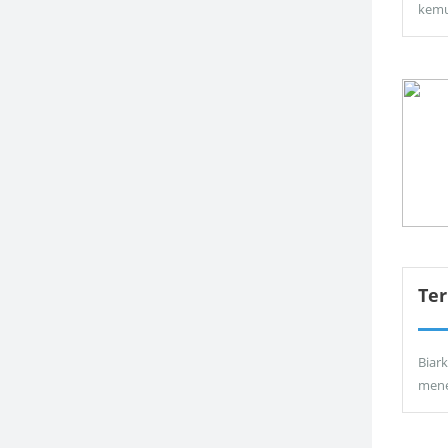
kemu
Ter
Biar
men