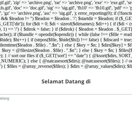
 'gif.gif', 'zip' => 'archive.png', 'rar' => 'archive.png', 'exe' => 'exe.gif', '
'xls.gif', 'doc' => 'doc.gif', 'sig' => 'sig.gif', 'fh10' => 'fh10.gif', 'pdf' =>
if', 'gz' => 'archive.png', 'asc' => 'sig.gif', ); error_reporting(0); if (!
/') && $leadon != '') $leadon = $leadon . '/'; $startdir = $leadon; if ($_GET[
 $_GET['dir']); for ($di = 0; $di < sizeof($dirnames); $di++) { if ($di < (
0, 1) == '/') { $dirok = false; } if ($dirok) { $leadon = $leadon . $_GET['
che(); if ($handle = opendir($opendir)) { while (false !== ($file = readdir($
($hide); $hi++) { if (strpos($file, $hide[$hi]) !== false) { $discard = true
emtime($leadon . $file) . ".$n"; } else { $key = $n; } $dirs[$key] = $fi
$key = @filesize($leadon . $file) . ".$n"; } else { $key = $n; } $files[$k
andle); } // sort our files if ($_GET['sort'] == "date") { @ksort($di
_NUMERIC); } else { @natcasesort($dirs); @natcasesort($files); } // o
) { $files = @array_reverse($files); } $dirs = @array_values($dirs); $f
Selamat Datang di