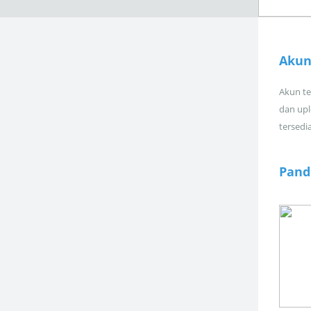
Akun
Akun tel
dan upl
tersedi
Pand