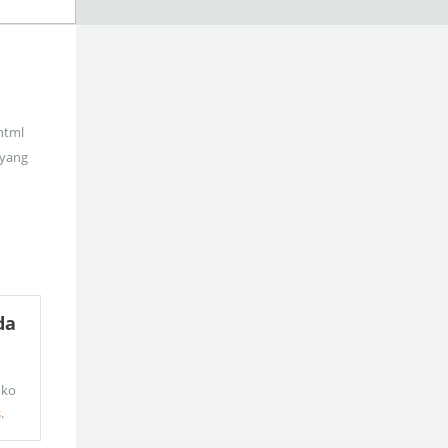
_html
 yang
da
oko
s
.