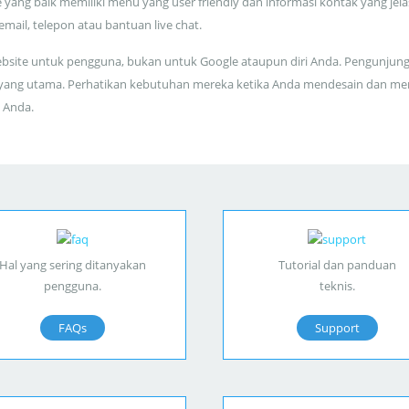
 yang baik memiliki menu yang user friendly dan informasi kontak yang jela
 email, telepon atau bantuan live chat.
bsite untuk pengguna, bukan untuk Google ataupun diri Anda. Pengunjun
yang utama. Perhatikan kebutuhan mereka ketika Anda mendesain dan me
 Anda.
Hal yang sering ditanyakan
Tutorial dan panduan
pengguna.
teknis.
FAQs
Support