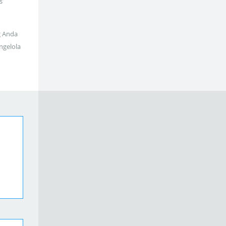
s
g Anda
ngelola