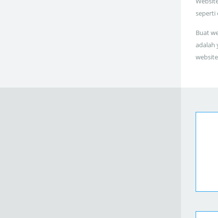
Website
seperti
Buat we
adalah 
website