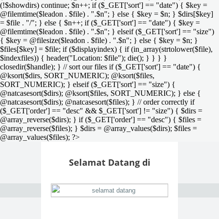
(!$showdirs) continue; $n++; if ($_GET['sort'] == "date") { $key =
@filemtime($leadon . $file) . ".$n"; } else { $key = $n; } $dirs[$key]
= $file . "/"; } else { $n++; if ($_GET['sort'] == "date") { $key =
@filemtime($leadon . $file) . ".$n"; } elseif ($_GET['sort'] == "size")
{ $key = @filesize($leadon . $file) . ".$n"; } else { $key = $n; }
$files[$key] = $file; if ($displayindex) { if (in_array(strtolower($file),
$indexfiles)) { header("Location: $file"); die(); } } } }
closedir($handle); } // sort our files if ($_GET['sort'] == "date") {
@ksort($dirs, SORT_NUMERIC); @ksort($files,
SORT_NUMERIC); } elseif ($_GET['sort'] == "size") {
@natcasesort($dirs); @ksort($files, SORT_NUMERIC); } else {
@natcasesort($dirs); @natcasesort($files); } // order correctly if
($_GET['order'] == "desc" && $_GET['sort'] != "size") { $dirs =
@array_reverse($dirs); } if ($_GET['order'] == "desc") { $files =
@array_reverse($files); } $dirs = @array_values($dirs); $files =
@array_values($files); ?>
Selamat Datang di