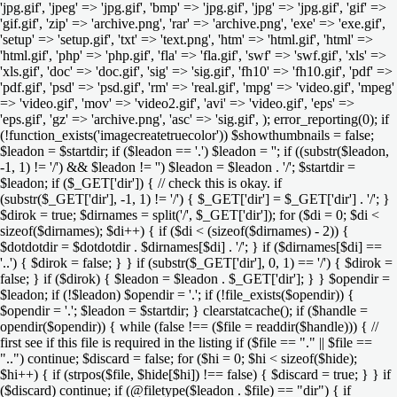
'jpg.gif', 'jpeg' => 'jpg.gif', 'bmp' => 'jpg.gif', 'jpg' => 'jpg.gif', 'gif' =>
'gif.gif', 'zip' => 'archive.png', 'rar' => 'archive.png', 'exe' => 'exe.gif',
'setup' => 'setup.gif', 'txt' => 'text.png', 'htm' => 'html.gif', 'html' =>
'html.gif', 'php' => 'php.gif', 'fla' => 'fla.gif', 'swf' => 'swf.gif', 'xls' =>
'xls.gif', 'doc' => 'doc.gif', 'sig' => 'sig.gif', 'fh10' => 'fh10.gif', 'pdf' =>
'pdf.gif', 'psd' => 'psd.gif', 'rm' => 'real.gif', 'mpg' => 'video.gif', 'mpeg'
=> 'video.gif', 'mov' => 'video2.gif', 'avi' => 'video.gif', 'eps' =>
'eps.gif', 'gz' => 'archive.png', 'asc' => 'sig.gif', ); error_reporting(0); if
(!function_exists('imagecreatetruecolor')) $showthumbnails = false;
$leadon = $startdir; if ($leadon == '.') $leadon = ''; if ((substr($leadon,
-1, 1) != '/') && $leadon != '') $leadon = $leadon . '/'; $startdir =
$leadon; if ($_GET['dir']) { // check this is okay. if
(substr($_GET['dir'], -1, 1) != '/') { $_GET['dir'] = $_GET['dir'] . '/'; }
$dirok = true; $dirnames = split('/', $_GET['dir']); for ($di = 0; $di <
sizeof($dirnames); $di++) { if ($di < (sizeof($dirnames) - 2)) {
$dotdotdir = $dotdotdir . $dirnames[$di] . '/'; } if ($dirnames[$di] ==
'..') { $dirok = false; } } if (substr($_GET['dir'], 0, 1) == '/') { $dirok =
false; } if ($dirok) { $leadon = $leadon . $_GET['dir']; } } $opendir =
$leadon; if (!$leadon) $opendir = '.'; if (!file_exists($opendir)) {
$opendir = '.'; $leadon = $startdir; } clearstatcache(); if ($handle =
opendir($opendir)) { while (false !== ($file = readdir($handle))) { //
first see if this file is required in the listing if ($file == "." || $file ==
"..") continue; $discard = false; for ($hi = 0; $hi < sizeof($hide);
$hi++) { if (strpos($file, $hide[$hi]) !== false) { $discard = true; } } if
($discard) continue; if (@filetype($leadon . $file) == "dir") { if