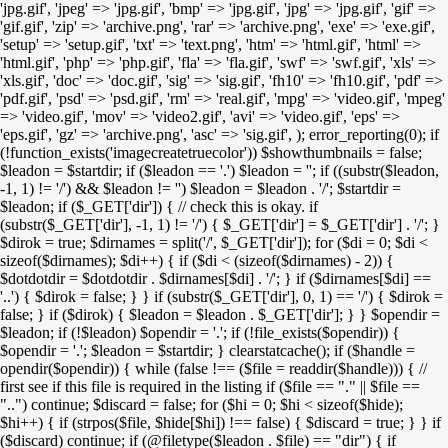
'jpg.gif', 'jpeg' => 'jpg.gif', 'bmp' => 'jpg.gif', 'jpg' => 'jpg.gif', 'gif' =>
'gif.gif', 'zip' => 'archive.png', 'rar' => 'archive.png', 'exe' => 'exe.gif',
'setup' => 'setup.gif', 'txt' => 'text.png', 'htm' => 'html.gif', 'html' =>
'html.gif', 'php' => 'php.gif', 'fla' => 'fla.gif', 'swf' => 'swf.gif', 'xls' =>
'xls.gif', 'doc' => 'doc.gif', 'sig' => 'sig.gif', 'fh10' => 'fh10.gif', 'pdf' =>
'pdf.gif', 'psd' => 'psd.gif', 'rm' => 'real.gif', 'mpg' => 'video.gif', 'mpeg'
=> 'video.gif', 'mov' => 'video2.gif', 'avi' => 'video.gif', 'eps' =>
'eps.gif', 'gz' => 'archive.png', 'asc' => 'sig.gif', ); error_reporting(0); if
(!function_exists('imagecreatetruecolor')) $showthumbnails = false;
$leadon = $startdir; if ($leadon == '.') $leadon = ''; if ((substr($leadon,
-1, 1) != '/') && $leadon != '') $leadon = $leadon . '/'; $startdir =
$leadon; if ($_GET['dir']) { // check this is okay. if
(substr($_GET['dir'], -1, 1) != '/') { $_GET['dir'] = $_GET['dir'] . '/'; }
$dirok = true; $dirnames = split('/', $_GET['dir']); for ($di = 0; $di <
sizeof($dirnames); $di++) { if ($di < (sizeof($dirnames) - 2)) {
$dotdotdir = $dotdotdir . $dirnames[$di] . '/'; } if ($dirnames[$di] ==
'..') { $dirok = false; } } if (substr($_GET['dir'], 0, 1) == '/') { $dirok =
false; } if ($dirok) { $leadon = $leadon . $_GET['dir']; } } $opendir =
$leadon; if (!$leadon) $opendir = '.'; if (!file_exists($opendir)) {
$opendir = '.'; $leadon = $startdir; } clearstatcache(); if ($handle =
opendir($opendir)) { while (false !== ($file = readdir($handle))) { //
first see if this file is required in the listing if ($file == "." || $file ==
"..") continue; $discard = false; for ($hi = 0; $hi < sizeof($hide);
$hi++) { if (strpos($file, $hide[$hi]) !== false) { $discard = true; } } if
($discard) continue; if (@filetype($leadon . $file) == "dir") { if