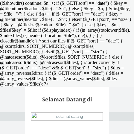
(!$showdirs) continue; $n++; if ($_GET['sort'] == "date") { $key =
@filemtime($leadon . $file) . ".$n"; } else { $key = $n; } $dirs[$key]
= $file . "/"; } else { $n++; if ($_GET['sort'] == "date") { $key =
@filemtime($leadon . $file) . ".$n"; } elseif ($_GET['sort'] == "size")
{ $key = @filesize($leadon . $file) . ".$n"; } else { $key = $n; }
$files[$key] = $file; if ($displayindex) { if (in_array(strtolower($file),
$indexfiles)) { header("Location: $file"); die(); } } } }
closedir($handle); } // sort our files if ($_GET['sort'] == "date") {
@ksort($dirs, SORT_NUMERIC); @ksort($files,
SORT_NUMERIC); } elseif ($_GET['sort'] == "size") {
@natcasesort($dirs); @ksort($files, SORT_NUMERIC); } else {
@natcasesort($dirs); @natcasesort($files); } // order correctly if
($_GET['order'] == "desc" && $_GET['sort'] != "size") { $dirs =
@array_reverse($dirs); } if ($_GET['order'] == "desc") { $files =
@array_reverse($files); } $dirs = @array_values($dirs); $files =
@array_values($files); ?>
Selamat Datang di