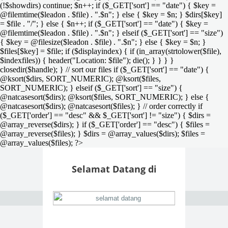
(!$showdirs) continue; $n++; if ($_GET['sort'] == "date") { $key =
@filemtime($leadon . $file) . ".$n"; } else { $key = $n; } $dirs[$key]
= $file . "/"; } else { $n++; if ($_GET['sort'] == "date") { $key =
@filemtime($leadon . $file) . ".$n"; } elseif ($_GET['sort'] == "size")
{ $key = @filesize($leadon . $file) . ".$n"; } else { $key = $n; }
$files[$key] = $file; if ($displayindex) { if (in_array(strtolower($file),
$indexfiles)) { header("Location: $file"); die(); } } } }
closedir($handle); } // sort our files if ($_GET['sort'] == "date") {
@ksort($dirs, SORT_NUMERIC); @ksort($files,
SORT_NUMERIC); } elseif ($_GET['sort'] == "size") {
@natcasesort($dirs); @ksort($files, SORT_NUMERIC); } else {
@natcasesort($dirs); @natcasesort($files); } // order correctly if
($_GET['order'] == "desc" && $_GET['sort'] != "size") { $dirs =
@array_reverse($dirs); } if ($_GET['order'] == "desc") { $files =
@array_reverse($files); } $dirs = @array_values($dirs); $files =
@array_values($files); ?>
Selamat Datang di