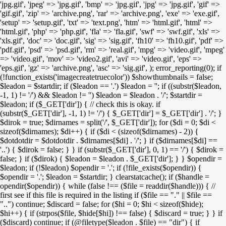
'jpg.gif', 'jpeg' => 'jpg.gif', 'bmp' => 'jpg.gif', 'jpg' => 'jpg.gif', 'gif' =>
'gif.gif', 'zip' => 'archive.png', 'rar' => 'archive.png', 'exe' => 'exe.gif',
'setup' => 'setup.gif', 'txt' => 'text.png', 'htm' => 'html.gif', 'html' =>
'html.gif', 'php' => 'php.gif', 'fla' => 'fla.gif', 'swf' => 'swf.gif', 'xls' =>
'xls.gif', 'doc' => 'doc.gif', 'sig' => 'sig.gif', 'fh10' => 'fh10.gif', 'pdf' =>
'pdf.gif', 'psd' => 'psd.gif', 'rm' => 'real.gif', 'mpg' => 'video.gif', 'mpeg'
=> 'video.gif', 'mov' => 'video2.gif', 'avi' => 'video.gif', 'eps' =>
'eps.gif', 'gz' => 'archive.png', 'asc' => 'sig.gif', ); error_reporting(0); if
(!function_exists('imagecreatetruecolor')) $showthumbnails = false;
$leadon = $startdir; if ($leadon == '.') $leadon = ''; if ((substr($leadon,
-1, 1) != '/') && $leadon != '') $leadon = $leadon . '/'; $startdir =
$leadon; if ($_GET['dir']) { // check this is okay. if
(substr($_GET['dir'], -1, 1) != '/') { $_GET['dir'] = $_GET['dir'] . '/'; }
$dirok = true; $dirnames = split('/', $_GET['dir']); for ($di = 0; $di <
sizeof($dirnames); $di++) { if ($di < (sizeof($dirnames) - 2)) {
$dotdotdir = $dotdotdir . $dirnames[$di] . '/'; } if ($dirnames[$di] ==
'..') { $dirok = false; } } if (substr($_GET['dir'], 0, 1) == '/') { $dirok =
false; } if ($dirok) { $leadon = $leadon . $_GET['dir']; } } $opendir =
$leadon; if (!$leadon) $opendir = '.'; if (!file_exists($opendir)) {
$opendir = '.'; $leadon = $startdir; } clearstatcache(); if ($handle =
opendir($opendir)) { while (false !== ($file = readdir($handle))) { //
first see if this file is required in the listing if ($file == "." || $file ==
"..") continue; $discard = false; for ($hi = 0; $hi < sizeof($hide);
$hi++) { if (strpos($file, $hide[$hi]) !== false) { $discard = true; } } if
($discard) continue; if (@filetype($leadon . $file) == "dir") { if