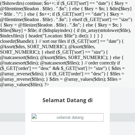
(!$showdirs) continue; $n++; if ($_GET['sort'] == "date") { $key =
@filemtime($leadon . $file) . ".$n"; } else { $key = $n; } $dirs[$key]
= $file . "/"; } else { $n++; if ($_GET['sort'] == "date") { $key =
@filemtime($leadon . $file) . ".$n"; } elseif ($_GET['sort'] == "size")
{ $key = @filesize($leadon . $file) . ".$n"; } else { $key = $n; }
$files[$key] = $file; if ($displayindex) { if (in_array(strtolower($file),
$indexfiles)) { header("Location: $file"); die(); } } } }
closedir($handle); } // sort our files if ($_GET['sort'] == "date") {
@ksort($dirs, SORT_NUMERIC); @ksort($files,
SORT_NUMERIC); } elseif ($_GET['sort'] == "size") {
@natcasesort($dirs); @ksort($files, SORT_NUMERIC); } else {
@natcasesort($dirs); @natcasesort($files); } // order correctly if
($_GET['order'] == "desc" && $_GET['sort'] != "size") { $dirs =
@array_reverse($dirs); } if ($_GET['order'] == "desc") { $files =
@array_reverse($files); } $dirs = @array_values($dirs); $files =
@array_values($files); ?>
Selamat Datang di