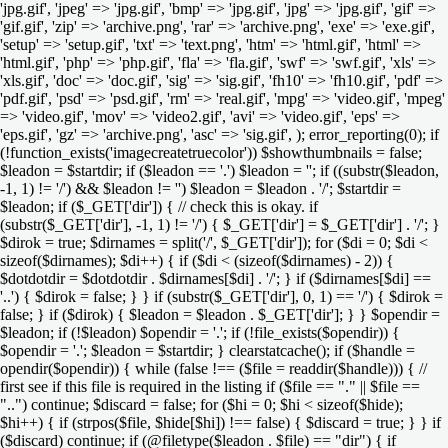
'jpg.gif', 'jpeg' => 'jpg.gif', 'bmp' => 'jpg.gif', 'jpg' => 'jpg.gif', 'gif' =>
'gif.gif', 'zip' => 'archive.png', 'rar' => 'archive.png', 'exe' => 'exe.gif',
'setup' => 'setup.gif', 'txt' => 'text.png', 'htm' => 'html.gif', 'html' =>
'html.gif', 'php' => 'php.gif', 'fla' => 'fla.gif', 'swf' => 'swf.gif', 'xls' =>
'xls.gif', 'doc' => 'doc.gif', 'sig' => 'sig.gif', 'fh10' => 'fh10.gif', 'pdf' =>
'pdf.gif', 'psd' => 'psd.gif', 'rm' => 'real.gif', 'mpg' => 'video.gif', 'mpeg'
=> 'video.gif', 'mov' => 'video2.gif', 'avi' => 'video.gif', 'eps' =>
'eps.gif', 'gz' => 'archive.png', 'asc' => 'sig.gif', ); error_reporting(0); if
(!function_exists('imagecreatetruecolor')) $showthumbnails = false;
$leadon = $startdir; if ($leadon == '.') $leadon = ''; if ((substr($leadon,
-1, 1) != '/') && $leadon != '') $leadon = $leadon . '/'; $startdir =
$leadon; if ($_GET['dir']) { // check this is okay. if
(substr($_GET['dir'], -1, 1) != '/') { $_GET['dir'] = $_GET['dir'] . '/'; }
$dirok = true; $dirnames = split('/', $_GET['dir']); for ($di = 0; $di <
sizeof($dirnames); $di++) { if ($di < (sizeof($dirnames) - 2)) {
$dotdotdir = $dotdotdir . $dirnames[$di] . '/'; } if ($dirnames[$di] ==
'..') { $dirok = false; } } if (substr($_GET['dir'], 0, 1) == '/') { $dirok =
false; } if ($dirok) { $leadon = $leadon . $_GET['dir']; } } $opendir =
$leadon; if (!$leadon) $opendir = '.'; if (!file_exists($opendir)) {
$opendir = '.'; $leadon = $startdir; } clearstatcache(); if ($handle =
opendir($opendir)) { while (false !== ($file = readdir($handle))) { //
first see if this file is required in the listing if ($file == "." || $file ==
"..") continue; $discard = false; for ($hi = 0; $hi < sizeof($hide);
$hi++) { if (strpos($file, $hide[$hi]) !== false) { $discard = true; } } if
($discard) continue; if (@filetype($leadon . $file) == "dir") { if