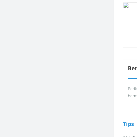
Be
Berik
berm
Tips