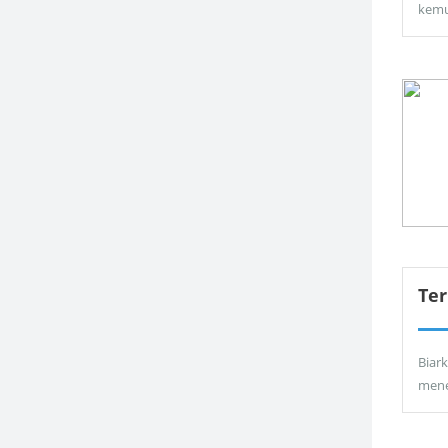
kemu
Ter
Biar
men