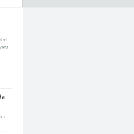
_html
 yang
da
oko
s
.