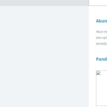
Akun
Akun tel
dan upl
tersedi
Pand