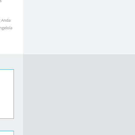
s
g Anda
ngelola