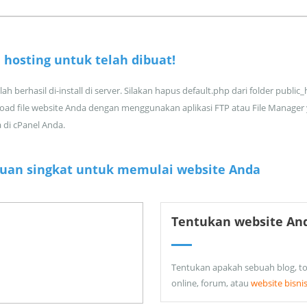
 hosting untuk
telah dibuat!
ah berhasil di-install di server. Silakan hapus default.php dari folder public
oad file website Anda dengan menggunakan aplikasi FTP atau File Manager
a di cPanel Anda.
uan singkat untuk memulai website Anda
Tentukan website An
Tentukan apakah sebuah blog, t
online, forum, atau
website bisni