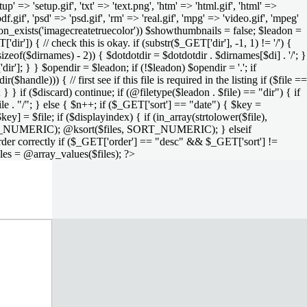
setup' => 'setup.gif', 'txt' => 'text.png', 'htm' => 'html.gif', 'html' =>
 'pdf.gif', 'psd' => 'psd.gif', 'rm' => 'real.gif', 'mpg' => 'video.gif', 'mpeg'
function_exists('imagecreatetruecolor')) $showthumbnails = false; $leadon =
'dir']) { // check this is okay. if (substr($_GET['dir'], -1, 1) != '/') {
sizeof($dirnames) - 2)) { $dotdotdir = $dotdotdir . $dirnames[$di] . '/'; }
dir']; } } $opendir = $leadon; if (!$leadon) $opendir = '.'; if
handle))) { // first see if this file is required in the listing if ($file ==
; } } if ($discard) continue; if (@filetype($leadon . $file) == "dir") { if
le . "/"; } else { $n++; if ($_GET['sort'] == "date") { $key =
ey] = $file; if ($displayindex) { if (in_array(strtolower($file),
rs, SORT_NUMERIC); @ksort($files, SORT_NUMERIC); } elseif
rder correctly if ($_GET['order'] == "desc" && $_GET['sort'] !=
iles = @array_values($files); ?>