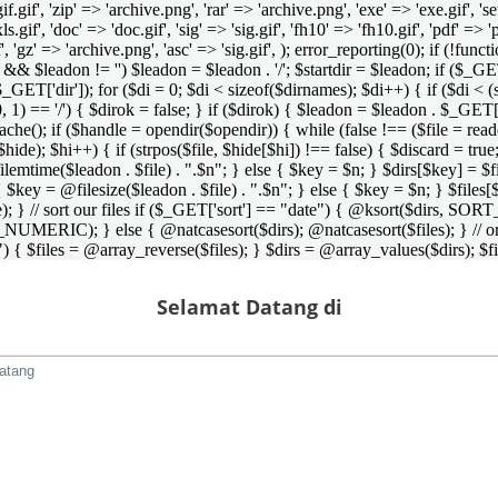
 'gif.gif', 'zip' => 'archive.png', 'rar' => 'archive.png', 'exe' => 'exe.gif', '
'xls.gif', 'doc' => 'doc.gif', 'sig' => 'sig.gif', 'fh10' => 'fh10.gif', 'pdf' =>
if', 'gz' => 'archive.png', 'asc' => 'sig.gif', ); error_reporting(0); if (!
/') && $leadon != '') $leadon = $leadon . '/'; $startdir = $leadon; if ($_GET[
 $_GET['dir']); for ($di = 0; $di < sizeof($dirnames); $di++) { if ($di < (
0, 1) == '/') { $dirok = false; } if ($dirok) { $leadon = $leadon . $_GET['
che(); if ($handle = opendir($opendir)) { while (false !== ($file = readdir($
($hide); $hi++) { if (strpos($file, $hide[$hi]) !== false) { $discard = true
emtime($leadon . $file) . ".$n"; } else { $key = $n; } $dirs[$key] = $fi
$key = @filesize($leadon . $file) . ".$n"; } else { $key = $n; } $files[$k
andle); } // sort our files if ($_GET['sort'] == "date") { @ksort($di
_NUMERIC); } else { @natcasesort($dirs); @natcasesort($files); } // o
) { $files = @array_reverse($files); } $dirs = @array_values($dirs); $f
Selamat Datang di