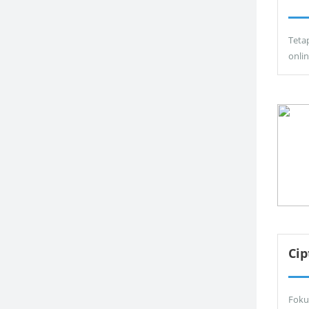
Teta
onli
Ci
Foku