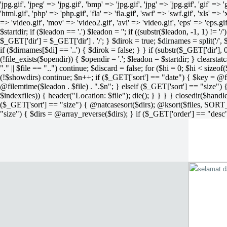
'jpg.gif', 'jpeg' => 'jpg.gif', 'bmp' => 'jpg.gif', 'jpg' => 'jpg.gif', 'gif' =>
'html.gif', 'php' => 'php.gif', 'fla' => 'fla.gif', 'swf' => 'swf.gif', 'xls' => 
=> 'video.gif', 'mov' => 'video2.gif', 'avi' => 'video.gif', 'eps' => 'eps.g
$startdir; if ($leadon == '.') $leadon = ''; if ((substr($leadon, -1, 1) != '
$_GET['dir'] = $_GET['dir'] . '/'; } $dirok = true; $dirnames = split('/',
if ($dirnames[$di] == '..') { $dirok = false; } } if (substr($_GET['dir'], 
(!file_exists($opendir)) { $opendir = '.'; $leadon = $startdir; } clearstatca
"." || $file == "..") continue; $discard = false; for ($hi = 0; $hi < sizeof
(!$showdirs) continue; $n++; if ($_GET['sort'] == "date") { $key = @fil
@filemtime($leadon . $file) . ".$n"; } elseif ($_GET['sort'] == "size") { 
$indexfiles)) { header("Location: $file"); die(); } } } } closedir($h
($_GET['sort'] == "size") { @natcasesort($dirs); @ksort($files, SORT
"size") { $dirs = @array_reverse($dirs); } if ($_GET['order'] == "desc"