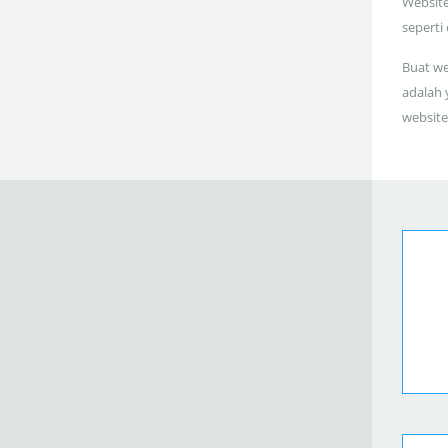
Website
seperti
Buat we
adalah 
website