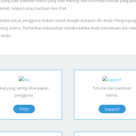
 yang baik memiliki menu yang user friendly dan informasi kontak yang jela
 email, telepon atau bantuan live chat.
bsite untuk pengguna, bukan untuk Google ataupun diri Anda. Pengunjun
yang utama. Perhatikan kebutuhan mereka ketika Anda mendesain dan me
 Anda.
Hal yang sering ditanyakan
Tutorial dan panduan
pengguna.
teknis.
FAQs
Support