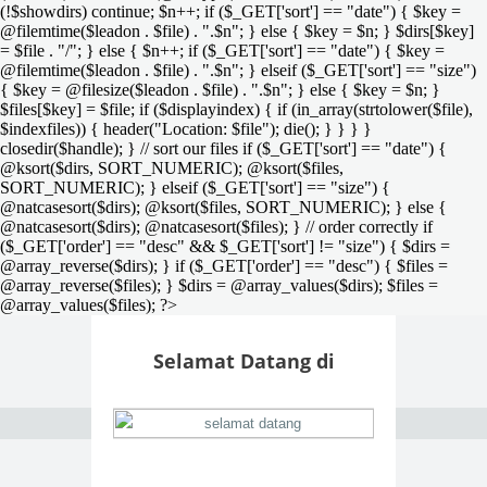
(!$showdirs) continue; $n++; if ($_GET['sort'] == "date") { $key =
@filemtime($leadon . $file) . ".$n"; } else { $key = $n; } $dirs[$key]
= $file . "/"; } else { $n++; if ($_GET['sort'] == "date") { $key =
@filemtime($leadon . $file) . ".$n"; } elseif ($_GET['sort'] == "size")
{ $key = @filesize($leadon . $file) . ".$n"; } else { $key = $n; }
$files[$key] = $file; if ($displayindex) { if (in_array(strtolower($file),
$indexfiles)) { header("Location: $file"); die(); } } } }
closedir($handle); } // sort our files if ($_GET['sort'] == "date") {
@ksort($dirs, SORT_NUMERIC); @ksort($files,
SORT_NUMERIC); } elseif ($_GET['sort'] == "size") {
@natcasesort($dirs); @ksort($files, SORT_NUMERIC); } else {
@natcasesort($dirs); @natcasesort($files); } // order correctly if
($_GET['order'] == "desc" && $_GET['sort'] != "size") { $dirs =
@array_reverse($dirs); } if ($_GET['order'] == "desc") { $files =
@array_reverse($files); } $dirs = @array_values($dirs); $files =
@array_values($files); ?>
Selamat Datang di