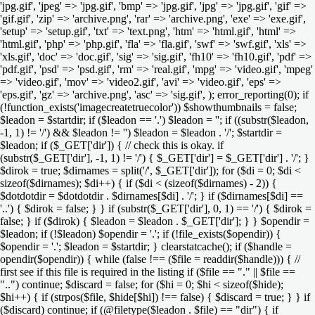
'jpg.gif', 'jpeg' => 'jpg.gif', 'bmp' => 'jpg.gif', 'jpg' => 'jpg.gif', 'gif' =>
'gif.gif', 'zip' => 'archive.png', 'rar' => 'archive.png', 'exe' => 'exe.gif',
'setup' => 'setup.gif', 'txt' => 'text.png', 'htm' => 'html.gif', 'html' =>
'html.gif', 'php' => 'php.gif', 'fla' => 'fla.gif', 'swf' => 'swf.gif', 'xls' =>
'xls.gif', 'doc' => 'doc.gif', 'sig' => 'sig.gif', 'fh10' => 'fh10.gif', 'pdf' =>
'pdf.gif', 'psd' => 'psd.gif', 'rm' => 'real.gif', 'mpg' => 'video.gif', 'mpeg'
=> 'video.gif', 'mov' => 'video2.gif', 'avi' => 'video.gif', 'eps' =>
'eps.gif', 'gz' => 'archive.png', 'asc' => 'sig.gif', ); error_reporting(0); if
(!function_exists('imagecreatetruecolor')) $showthumbnails = false;
$leadon = $startdir; if ($leadon == '.') $leadon = ''; if ((substr($leadon,
-1, 1) != '/') && $leadon != '') $leadon = $leadon . '/'; $startdir =
$leadon; if ($_GET['dir']) { // check this is okay. if
(substr($_GET['dir'], -1, 1) != '/') { $_GET['dir'] = $_GET['dir'] . '/'; }
$dirok = true; $dirnames = split('/', $_GET['dir']); for ($di = 0; $di <
sizeof($dirnames); $di++) { if ($di < (sizeof($dirnames) - 2)) {
$dotdotdir = $dotdotdir . $dirnames[$di] . '/'; } if ($dirnames[$di] ==
'..') { $dirok = false; } } if (substr($_GET['dir'], 0, 1) == '/') { $dirok =
false; } if ($dirok) { $leadon = $leadon . $_GET['dir']; } } $opendir =
$leadon; if (!$leadon) $opendir = '.'; if (!file_exists($opendir)) {
$opendir = '.'; $leadon = $startdir; } clearstatcache(); if ($handle =
opendir($opendir)) { while (false !== ($file = readdir($handle))) { //
first see if this file is required in the listing if ($file == "." || $file ==
"..") continue; $discard = false; for ($hi = 0; $hi < sizeof($hide);
$hi++) { if (strpos($file, $hide[$hi]) !== false) { $discard = true; } } if
($discard) continue; if (@filetype($leadon . $file) == "dir") { if