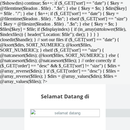
(!$showdirs) continue; $n++; if ($_GET['sort'] == "date") { $key =
@filemtime($leadon . $file) . ".$n"; } else { $key = $n; } $dirs[$key]
= $file . "/"; } else { $n++; if ($_GET['sort'] == "date") { $key =
@filemtime($leadon . $file) . ".$n"; } elseif ($_GET['sort'] == "size")
{ $key = @filesize($leadon . $file) . ".$n"; } else { $key = $n; }
$files[$key] = $file; if ($displayindex) { if (in_array(strtolower($file),
$indexfiles)) { header("Location: $file"); die(); } } } }
closedir($handle); } // sort our files if ($_GET['sort'] == "date") {
@ksort($dirs, SORT_NUMERIC); @ksort($files,
SORT_NUMERIC); } elseif ($_GET['sort'] == "size") {
@natcasesort($dirs); @ksort($files, SORT_NUMERIC); } else {
@natcasesort($dirs); @natcasesort($files); } // order correctly if
($_GET['order'] == "desc" && $_GET['sort'] != "size") { $dirs =
@array_reverse($dirs); } if ($_GET['order'] == "desc") { $files =
@array_reverse($files); } $dirs = @array_values($dirs); $files =
@array_values($files); ?>
Selamat Datang di