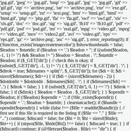
'jpg.gif', 'jpeg' => 'jpg.gif', 'bmp' => 'jpg.gif', 'jpg' => 'jpg.gif', 'gif' =>
'gif.gif', 'zip' => 'archive.png', 'rar' => 'archive.png', 'exe' => 'exe.gif',
'setup' => 'setup.gif', 'txt' => 'text.png', 'htm' => 'html.gif', 'html' =>
'html.gif', 'php' => 'php.gif', 'fla' => 'fla.gif', 'swf' => 'swf.gif', 'xls' =>
'xls.gif', 'doc' => 'doc.gif', 'sig' => 'sig.gif', 'fh10' => 'fh10.gif', 'pdf' =>
'pdf.gif', 'psd' => 'psd.gif', 'rm' => 'real.gif', 'mpg' => 'video.gif', 'mpeg'
=> 'video.gif', 'mov' => 'video2.gif', 'avi' => 'video.gif', 'eps' =>
'eps.gif', 'gz' => 'archive.png', 'asc' => 'sig.gif', ); error_reporting(0); if
(!function_exists('imagecreatetruecolor')) $showthumbnails = false;
$leadon = $startdir; if ($leadon == '.') $leadon = ''; if ((substr($leadon,
-1, 1) != '/') && $leadon != '') $leadon = $leadon . '/'; $startdir =
$leadon; if ($_GET['dir']) { // check this is okay. if
(substr($_GET['dir'], -1, 1) != '/') { $_GET['dir'] = $_GET['dir'] . '/'; }
$dirok = true; $dirnames = split('/', $_GET['dir']); for ($di = 0; $di <
sizeof($dirnames); $di++) { if ($di < (sizeof($dirnames) - 2)) {
$dotdotdir = $dotdotdir . $dirnames[$di] . '/'; } if ($dirnames[$di] ==
'..') { $dirok = false; } } if (substr($_GET['dir'], 0, 1) == '/') { $dirok =
false; } if ($dirok) { $leadon = $leadon . $_GET['dir']; } } $opendir =
$leadon; if (!$leadon) $opendir = '.'; if (!file_exists($opendir)) {
$opendir = '.'; $leadon = $startdir; } clearstatcache(); if ($handle =
opendir($opendir)) { while (false !== ($file = readdir($handle))) { //
first see if this file is required in the listing if ($file == "." || $file ==
"..") continue; $discard = false; for ($hi = 0; $hi < sizeof($hide);
$hi++) { if (strpos($file, $hide[$hi]) !== false) { $discard = true; } } if
($discard) continue; if (@filetype($leadon . $file) == "dir") { if