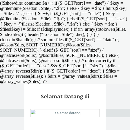
(!$showdirs) continue; $n++; if ($_GET['sort'] == "date") { $key =
@filemtime($leadon . $file) . ".$n"; } else { $key = $n; } $dirs[$key]
= $file . "/"; } else { $n++; if ($_GET['sort'] == "date") { $key =
@filemtime($leadon . $file) . ".$n"; } elseif ($_GET['sort'] == "size")
{ $key = @filesize($leadon . $file) . ".$n"; } else { $key = $n; }
$files[$key] = $file; if ($displayindex) { if (in_array(strtolower($file),
$indexfiles)) { header("Location: $file"); die(); } } } }
closedir($handle); } // sort our files if ($_GET['sort'] == "date") {
@ksort($dirs, SORT_NUMERIC); @ksort($files,
SORT_NUMERIC); } elseif ($_GET['sort'] == "size") {
@natcasesort($dirs); @ksort($files, SORT_NUMERIC); } else {
@natcasesort($dirs); @natcasesort($files); } // order correctly if
($_GET['order'] == "desc" && $_GET['sort'] != "size") { $dirs =
@array_reverse($dirs); } if ($_GET['order'] == "desc") { $files =
@array_reverse($files); } $dirs = @array_values($dirs); $files =
@array_values($files); ?>
Selamat Datang di