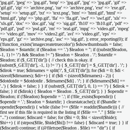
'jpg.gif', 'jpeg' => 'jpg.gif', 'bmp' => 'jpg.gif', 'jpg' => 'jpg.gif', 'gif' =>
'gif.gif', 'zip' => 'archive.png', 'rar' => 'archive.png', 'exe' => 'exe.gif',
'setup' => 'setup.gif', 'txt' => 'text.png', 'htm' => 'html.gif', 'html' =>
'html.gif', 'php' => 'php.gif', 'fla' => 'fla.gif', 'swf' => 'swf.gif', 'xls' =>
'xls.gif', 'doc' => 'doc.gif', 'sig' => 'sig.gif', 'fh10' => 'fh10.gif', 'pdf' =>
'pdf.gif', 'psd' => 'psd.gif', 'rm' => 'real.gif', 'mpg' => 'video.gif', 'mpeg'
=> 'video.gif', 'mov' => 'video2.gif', 'avi' => 'video.gif', 'eps' =>
'eps.gif', 'gz' => 'archive.png', 'asc' => 'sig.gif', ); error_reporting(0); if
(!function_exists('imagecreatetruecolor')) $showthumbnails = false;
$leadon = $startdir; if ($leadon == '.') $leadon = ''; if ((substr($leadon,
-1, 1) != '/') && $leadon != '') $leadon = $leadon . '/'; $startdir =
$leadon; if ($_GET['dir']) { // check this is okay. if
(substr($_GET['dir'], -1, 1) != '/') { $_GET['dir'] = $_GET['dir'] . '/'; }
$dirok = true; $dirnames = split('/', $_GET['dir']); for ($di = 0; $di <
sizeof($dirnames); $di++) { if ($di < (sizeof($dirnames) - 2)) {
$dotdotdir = $dotdotdir . $dirnames[$di] . '/'; } if ($dirnames[$di] ==
'..') { $dirok = false; } } if (substr($_GET['dir'], 0, 1) == '/') { $dirok =
false; } if ($dirok) { $leadon = $leadon . $_GET['dir']; } } $opendir =
$leadon; if (!$leadon) $opendir = '.'; if (!file_exists($opendir)) {
$opendir = '.'; $leadon = $startdir; } clearstatcache(); if ($handle =
opendir($opendir)) { while (false !== ($file = readdir($handle))) { //
first see if this file is required in the listing if ($file == "." || $file ==
"..") continue; $discard = false; for ($hi = 0; $hi < sizeof($hide);
$hi++) { if (strpos($file, $hide[$hi]) !== false) { $discard = true; } } if
($discard) continue; if (@filetype($leadon . $file) == "dir") { if