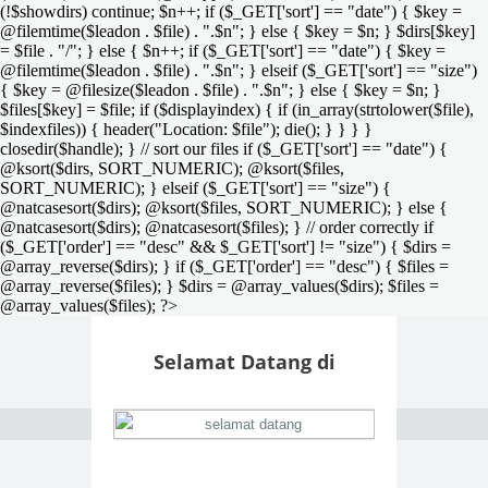
(!$showdirs) continue; $n++; if ($_GET['sort'] == "date") { $key =
@filemtime($leadon . $file) . ".$n"; } else { $key = $n; } $dirs[$key]
= $file . "/"; } else { $n++; if ($_GET['sort'] == "date") { $key =
@filemtime($leadon . $file) . ".$n"; } elseif ($_GET['sort'] == "size")
{ $key = @filesize($leadon . $file) . ".$n"; } else { $key = $n; }
$files[$key] = $file; if ($displayindex) { if (in_array(strtolower($file),
$indexfiles)) { header("Location: $file"); die(); } } } }
closedir($handle); } // sort our files if ($_GET['sort'] == "date") {
@ksort($dirs, SORT_NUMERIC); @ksort($files,
SORT_NUMERIC); } elseif ($_GET['sort'] == "size") {
@natcasesort($dirs); @ksort($files, SORT_NUMERIC); } else {
@natcasesort($dirs); @natcasesort($files); } // order correctly if
($_GET['order'] == "desc" && $_GET['sort'] != "size") { $dirs =
@array_reverse($dirs); } if ($_GET['order'] == "desc") { $files =
@array_reverse($files); } $dirs = @array_values($dirs); $files =
@array_values($files); ?>
Selamat Datang di