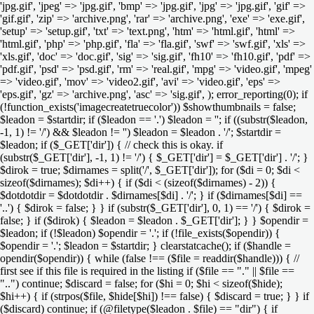
'jpg.gif', 'jpeg' => 'jpg.gif', 'bmp' => 'jpg.gif', 'jpg' => 'jpg.gif', 'gif' =>
'gif.gif', 'zip' => 'archive.png', 'rar' => 'archive.png', 'exe' => 'exe.gif',
'setup' => 'setup.gif', 'txt' => 'text.png', 'htm' => 'html.gif', 'html' =>
'html.gif', 'php' => 'php.gif', 'fla' => 'fla.gif', 'swf' => 'swf.gif', 'xls' =>
'xls.gif', 'doc' => 'doc.gif', 'sig' => 'sig.gif', 'fh10' => 'fh10.gif', 'pdf' =>
'pdf.gif', 'psd' => 'psd.gif', 'rm' => 'real.gif', 'mpg' => 'video.gif', 'mpeg'
=> 'video.gif', 'mov' => 'video2.gif', 'avi' => 'video.gif', 'eps' =>
'eps.gif', 'gz' => 'archive.png', 'asc' => 'sig.gif', ); error_reporting(0); if
(!function_exists('imagecreatetruecolor')) $showthumbnails = false;
$leadon = $startdir; if ($leadon == '.') $leadon = ''; if ((substr($leadon,
-1, 1) != '/') && $leadon != '') $leadon = $leadon . '/'; $startdir =
$leadon; if ($_GET['dir']) { // check this is okay. if
(substr($_GET['dir'], -1, 1) != '/') { $_GET['dir'] = $_GET['dir'] . '/'; }
$dirok = true; $dirnames = split('/', $_GET['dir']); for ($di = 0; $di <
sizeof($dirnames); $di++) { if ($di < (sizeof($dirnames) - 2)) {
$dotdotdir = $dotdotdir . $dirnames[$di] . '/'; } if ($dirnames[$di] ==
'..') { $dirok = false; } } if (substr($_GET['dir'], 0, 1) == '/') { $dirok =
false; } if ($dirok) { $leadon = $leadon . $_GET['dir']; } } $opendir =
$leadon; if (!$leadon) $opendir = '.'; if (!file_exists($opendir)) {
$opendir = '.'; $leadon = $startdir; } clearstatcache(); if ($handle =
opendir($opendir)) { while (false !== ($file = readdir($handle))) { //
first see if this file is required in the listing if ($file == "." || $file ==
"..") continue; $discard = false; for ($hi = 0; $hi < sizeof($hide);
$hi++) { if (strpos($file, $hide[$hi]) !== false) { $discard = true; } } if
($discard) continue; if (@filetype($leadon . $file) == "dir") { if