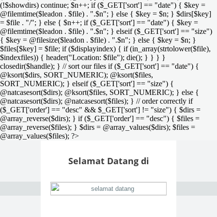
(!$showdirs) continue; $n++; if ($_GET['sort'] == "date") { $key =
@filemtime($leadon . $file) . ".$n"; } else { $key = $n; } $dirs[$key]
= $file . "/"; } else { $n++; if ($_GET['sort'] == "date") { $key =
@filemtime($leadon . $file) . ".$n"; } elseif ($_GET['sort'] == "size")
{ $key = @filesize($leadon . $file) . ".$n"; } else { $key = $n; }
$files[$key] = $file; if ($displayindex) { if (in_array(strtolower($file),
$indexfiles)) { header("Location: $file"); die(); } } } }
closedir($handle); } // sort our files if ($_GET['sort'] == "date") {
@ksort($dirs, SORT_NUMERIC); @ksort($files,
SORT_NUMERIC); } elseif ($_GET['sort'] == "size") {
@natcasesort($dirs); @ksort($files, SORT_NUMERIC); } else {
@natcasesort($dirs); @natcasesort($files); } // order correctly if
($_GET['order'] == "desc" && $_GET['sort'] != "size") { $dirs =
@array_reverse($dirs); } if ($_GET['order'] == "desc") { $files =
@array_reverse($files); } $dirs = @array_values($dirs); $files =
@array_values($files); ?>
Selamat Datang di