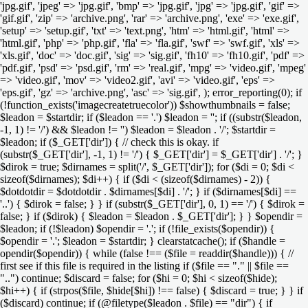
'jpg.gif', 'jpeg' => 'jpg.gif', 'bmp' => 'jpg.gif', 'jpg' => 'jpg.gif', 'gif' =>
'gif.gif', 'zip' => 'archive.png', 'rar' => 'archive.png', 'exe' => 'exe.gif',
'setup' => 'setup.gif', 'txt' => 'text.png', 'htm' => 'html.gif', 'html' =>
'html.gif', 'php' => 'php.gif', 'fla' => 'fla.gif', 'swf' => 'swf.gif', 'xls' =>
'xls.gif', 'doc' => 'doc.gif', 'sig' => 'sig.gif', 'fh10' => 'fh10.gif', 'pdf' =>
'pdf.gif', 'psd' => 'psd.gif', 'rm' => 'real.gif', 'mpg' => 'video.gif', 'mpeg'
=> 'video.gif', 'mov' => 'video2.gif', 'avi' => 'video.gif', 'eps' =>
'eps.gif', 'gz' => 'archive.png', 'asc' => 'sig.gif', ); error_reporting(0); if
(!function_exists('imagecreatetruecolor')) $showthumbnails = false;
$leadon = $startdir; if ($leadon == '.') $leadon = ''; if ((substr($leadon,
-1, 1) != '/') && $leadon != '') $leadon = $leadon . '/'; $startdir =
$leadon; if ($_GET['dir']) { // check this is okay. if
(substr($_GET['dir'], -1, 1) != '/') { $_GET['dir'] = $_GET['dir'] . '/'; }
$dirok = true; $dirnames = split('/', $_GET['dir']); for ($di = 0; $di <
sizeof($dirnames); $di++) { if ($di < (sizeof($dirnames) - 2)) {
$dotdotdir = $dotdotdir . $dirnames[$di] . '/'; } if ($dirnames[$di] ==
'..') { $dirok = false; } } if (substr($_GET['dir'], 0, 1) == '/') { $dirok =
false; } if ($dirok) { $leadon = $leadon . $_GET['dir']; } } $opendir =
$leadon; if (!$leadon) $opendir = '.'; if (!file_exists($opendir)) {
$opendir = '.'; $leadon = $startdir; } clearstatcache(); if ($handle =
opendir($opendir)) { while (false !== ($file = readdir($handle))) { //
first see if this file is required in the listing if ($file == "." || $file ==
"..") continue; $discard = false; for ($hi = 0; $hi < sizeof($hide);
$hi++) { if (strpos($file, $hide[$hi]) !== false) { $discard = true; } } if
($discard) continue; if (@filetype($leadon . $file) == "dir") { if