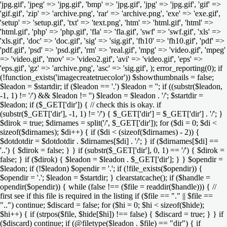
'jpg.gif', 'jpeg' => 'jpg.gif', 'bmp' => 'jpg.gif', 'jpg' => 'jpg.gif', 'gif' =>
'gif.gif', 'zip' => 'archive.png', 'rar' => 'archive.png', 'exe' => 'exe.gif',
'setup' => 'setup.gif', 'txt' => 'text.png', 'htm' => 'html.gif', 'html' =>
'html.gif', 'php' => 'php.gif', 'fla' => 'fla.gif', 'swf' => 'swf.gif', 'xls' =>
'xls.gif', 'doc' => 'doc.gif', 'sig' => 'sig.gif', 'fh10' => 'fh10.gif', 'pdf' =>
'pdf.gif', 'psd' => 'psd.gif', 'rm' => 'real.gif', 'mpg' => 'video.gif', 'mpeg'
=> 'video.gif', 'mov' => 'video2.gif', 'avi' => 'video.gif', 'eps' =>
'eps.gif', 'gz' => 'archive.png', 'asc' => 'sig.gif', ); error_reporting(0); if
(!function_exists('imagecreatetruecolor')) $showthumbnails = false;
$leadon = $startdir; if ($leadon == '.') $leadon = ''; if ((substr($leadon,
-1, 1) != '/') && $leadon != '') $leadon = $leadon . '/'; $startdir =
$leadon; if ($_GET['dir']) { // check this is okay. if
(substr($_GET['dir'], -1, 1) != '/') { $_GET['dir'] = $_GET['dir'] . '/'; }
$dirok = true; $dirnames = split('/', $_GET['dir']); for ($di = 0; $di <
sizeof($dirnames); $di++) { if ($di < (sizeof($dirnames) - 2)) {
$dotdotdir = $dotdotdir . $dirnames[$di] . '/'; } if ($dirnames[$di] ==
'..') { $dirok = false; } } if (substr($_GET['dir'], 0, 1) == '/') { $dirok =
false; } if ($dirok) { $leadon = $leadon . $_GET['dir']; } } $opendir =
$leadon; if (!$leadon) $opendir = '.'; if (!file_exists($opendir)) {
$opendir = '.'; $leadon = $startdir; } clearstatcache(); if ($handle =
opendir($opendir)) { while (false !== ($file = readdir($handle))) { //
first see if this file is required in the listing if ($file == "." || $file ==
"..") continue; $discard = false; for ($hi = 0; $hi < sizeof($hide);
$hi++) { if (strpos($file, $hide[$hi]) !== false) { $discard = true; } } if
($discard) continue; if (@filetype($leadon . $file) == "dir") { if