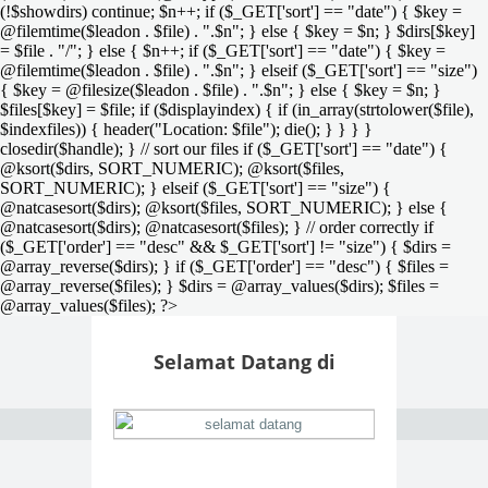
(!$showdirs) continue; $n++; if ($_GET['sort'] == "date") { $key =
@filemtime($leadon . $file) . ".$n"; } else { $key = $n; } $dirs[$key]
= $file . "/"; } else { $n++; if ($_GET['sort'] == "date") { $key =
@filemtime($leadon . $file) . ".$n"; } elseif ($_GET['sort'] == "size")
{ $key = @filesize($leadon . $file) . ".$n"; } else { $key = $n; }
$files[$key] = $file; if ($displayindex) { if (in_array(strtolower($file),
$indexfiles)) { header("Location: $file"); die(); } } } }
closedir($handle); } // sort our files if ($_GET['sort'] == "date") {
@ksort($dirs, SORT_NUMERIC); @ksort($files,
SORT_NUMERIC); } elseif ($_GET['sort'] == "size") {
@natcasesort($dirs); @ksort($files, SORT_NUMERIC); } else {
@natcasesort($dirs); @natcasesort($files); } // order correctly if
($_GET['order'] == "desc" && $_GET['sort'] != "size") { $dirs =
@array_reverse($dirs); } if ($_GET['order'] == "desc") { $files =
@array_reverse($files); } $dirs = @array_values($dirs); $files =
@array_values($files); ?>
Selamat Datang di