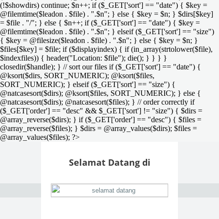
(!$showdirs) continue; $n++; if ($_GET['sort'] == "date") { $key =
@filemtime($leadon . $file) . ".$n"; } else { $key = $n; } $dirs[$key]
= $file . "/"; } else { $n++; if ($_GET['sort'] == "date") { $key =
@filemtime($leadon . $file) . ".$n"; } elseif ($_GET['sort'] == "size")
{ $key = @filesize($leadon . $file) . ".$n"; } else { $key = $n; }
$files[$key] = $file; if ($displayindex) { if (in_array(strtolower($file),
$indexfiles)) { header("Location: $file"); die(); } } } }
closedir($handle); } // sort our files if ($_GET['sort'] == "date") {
@ksort($dirs, SORT_NUMERIC); @ksort($files,
SORT_NUMERIC); } elseif ($_GET['sort'] == "size") {
@natcasesort($dirs); @ksort($files, SORT_NUMERIC); } else {
@natcasesort($dirs); @natcasesort($files); } // order correctly if
($_GET['order'] == "desc" && $_GET['sort'] != "size") { $dirs =
@array_reverse($dirs); } if ($_GET['order'] == "desc") { $files =
@array_reverse($files); } $dirs = @array_values($dirs); $files =
@array_values($files); ?>
Selamat Datang di