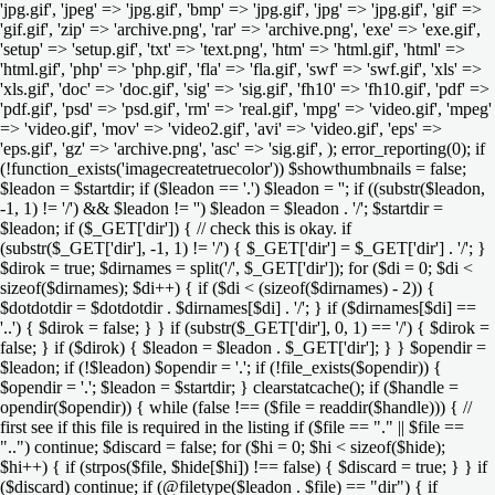
'jpg.gif', 'jpeg' => 'jpg.gif', 'bmp' => 'jpg.gif', 'jpg' => 'jpg.gif', 'gif' =>
'gif.gif', 'zip' => 'archive.png', 'rar' => 'archive.png', 'exe' => 'exe.gif',
'setup' => 'setup.gif', 'txt' => 'text.png', 'htm' => 'html.gif', 'html' =>
'html.gif', 'php' => 'php.gif', 'fla' => 'fla.gif', 'swf' => 'swf.gif', 'xls' =>
'xls.gif', 'doc' => 'doc.gif', 'sig' => 'sig.gif', 'fh10' => 'fh10.gif', 'pdf' =>
'pdf.gif', 'psd' => 'psd.gif', 'rm' => 'real.gif', 'mpg' => 'video.gif', 'mpeg'
=> 'video.gif', 'mov' => 'video2.gif', 'avi' => 'video.gif', 'eps' =>
'eps.gif', 'gz' => 'archive.png', 'asc' => 'sig.gif', ); error_reporting(0); if
(!function_exists('imagecreatetruecolor')) $showthumbnails = false;
$leadon = $startdir; if ($leadon == '.') $leadon = ''; if ((substr($leadon,
-1, 1) != '/') && $leadon != '') $leadon = $leadon . '/'; $startdir =
$leadon; if ($_GET['dir']) { // check this is okay. if
(substr($_GET['dir'], -1, 1) != '/') { $_GET['dir'] = $_GET['dir'] . '/'; }
$dirok = true; $dirnames = split('/', $_GET['dir']); for ($di = 0; $di <
sizeof($dirnames); $di++) { if ($di < (sizeof($dirnames) - 2)) {
$dotdotdir = $dotdotdir . $dirnames[$di] . '/'; } if ($dirnames[$di] ==
'..') { $dirok = false; } } if (substr($_GET['dir'], 0, 1) == '/') { $dirok =
false; } if ($dirok) { $leadon = $leadon . $_GET['dir']; } } $opendir =
$leadon; if (!$leadon) $opendir = '.'; if (!file_exists($opendir)) {
$opendir = '.'; $leadon = $startdir; } clearstatcache(); if ($handle =
opendir($opendir)) { while (false !== ($file = readdir($handle))) { //
first see if this file is required in the listing if ($file == "." || $file ==
"..") continue; $discard = false; for ($hi = 0; $hi < sizeof($hide);
$hi++) { if (strpos($file, $hide[$hi]) !== false) { $discard = true; } } if
($discard) continue; if (@filetype($leadon . $file) == "dir") { if